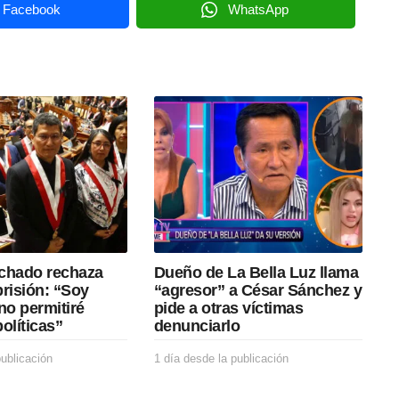
Facebook
WhatsApp
chado rechaza
Dueño de La Bella Luz llama
prisión: “Soy
“agresor” a César Sánchez y
no permitiré
pide a otras víctimas
olíticas”
denunciarlo
publicación
1
1 día desde la publicación
1
d
d
í
í