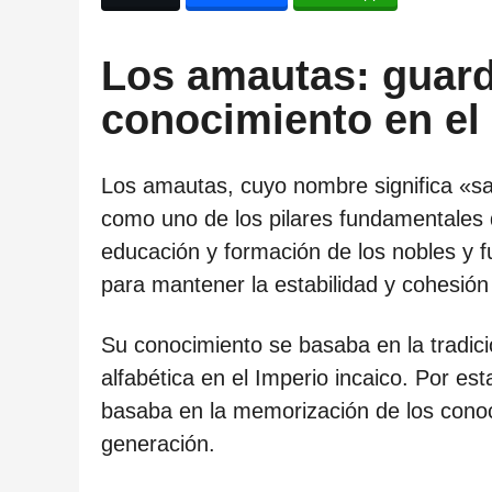
ñ
o
Los amautas: guard
s
d
conocimiento en el 
e
s
Los amautas, cuyo nombre significa «s
d
como uno de los pilares fundamentales d
e
educación y formación de los nobles y f
l
para mantener la estabilidad y cohesión 
a
p
Su conocimiento se basaba en la tradició
u
alfabética en el Imperio incaico. Por e
b
basaba en la memorización de los conoc
l
generación.
i