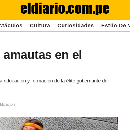
ctáculos
Cultura
Curiosidades
Estilo De 
 amautas en el
a educación y formación de la élite gobernante del
blicación
3
a
ñ
o
s