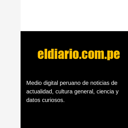
m
i
n
u
t
o
s
d
e
s
d
e
l
a
p
Medio digital peruano de noticias de
u
actualidad, cultura general, ciencia y
b
l
datos curiosos.
i
c
a
c
i