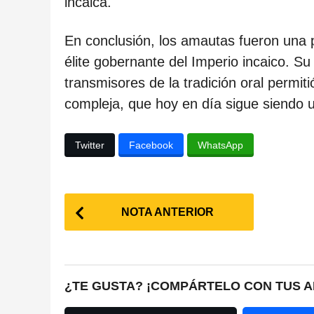
incaica.
En conclusión, los amautas fueron una p
élite gobernante del Imperio incaico. S
transmisores de la tradición oral permiti
compleja, que hoy en día sigue siendo 
Twitter
Facebook
WhatsApp
P
NOTA ANTERIOR
o
s
t
¿TE GUSTA? ¡COMPÁRTELO CON TUS A