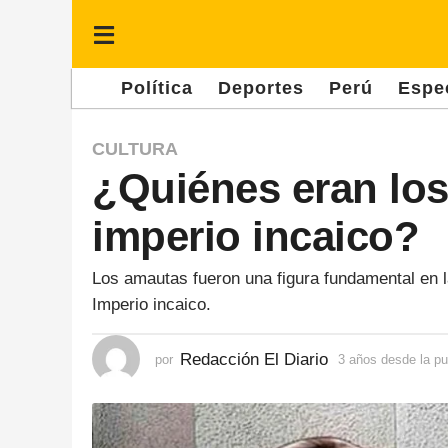
Política
Deportes
Perú
Espe
3
CULTURA
¿Quiénes eran los
a
ñ
imperio incaico?
o
s
Los amautas fueron una figura fundamental en l
d
Imperio incaico.
e
s
Redacción El Diario
por
3 años desde la pu
d
e