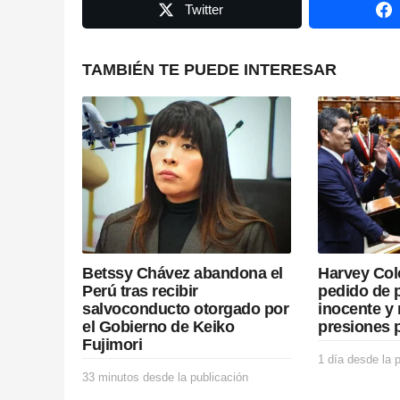
P
Twitter
a
g
TAMBIÉN TE PUEDE INTERESAR
i
n
a
t
i
Betssy Chávez abandona el
Harvey Col
o
Perú tras recibir
pedido de 
salvoconducto otorgado por
inocente y 
n
el Gobierno de Keiko
presiones p
Fujimori
1 día desde la 
33 minutos desde la publicación
3
3