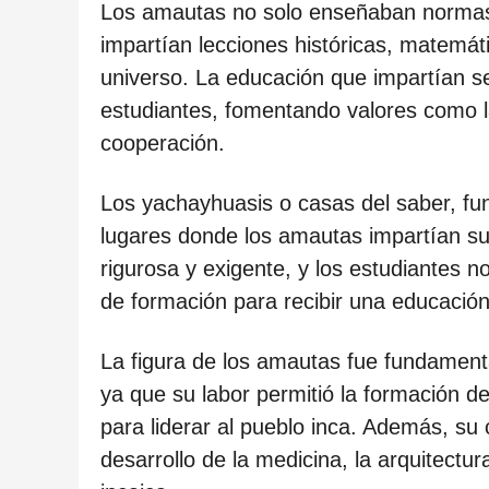
c
Los amautas no solo enseñaban normas 
a
impartían lecciones históricas, matemáti
c
universo. La educación que impartían se
i
estudiantes, fomentando valores como la d
ó
cooperación.
n
Los yachayhuasis o casas del saber, fu
lugares donde los amautas impartían su
rigurosa y exigente, y los estudiantes no
de formación para recibir una educació
La figura de los amautas fue fundamenta
ya que su labor permitió la formación d
para liderar al pueblo inca. Además, su 
desarrollo de la medicina, la arquitectura