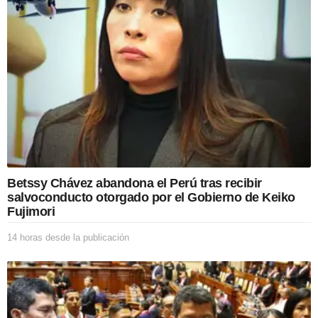
n
Betssy Chávez abandona el Perú tras recibir
salvoconducto otorgado por el Gobierno de Keiko
Fujimori
14 horas desde la publicación
1
4
h
o
r
a