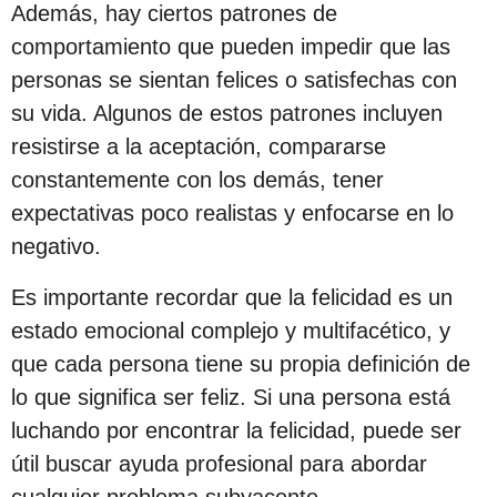
Además, hay ciertos patrones de
s
comportamiento que pueden impedir que las
d
personas se sientan felices o satisfechas con
e
su vida. Algunos de estos patrones incluyen
s
resistirse a la aceptación, compararse
d
constantemente con los demás, tener
e
expectativas poco realistas y enfocarse en lo
l
negativo.
a
p
Es importante recordar que la felicidad es un
u
estado emocional complejo y multifacético, y
b
que cada persona tiene su propia definición de
l
lo que significa ser feliz. Si una persona está
i
luchando por encontrar la felicidad, puede ser
c
útil buscar ayuda profesional para abordar
a