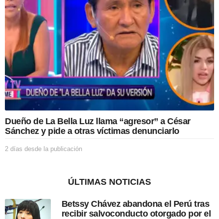
s
d
e
l
a
p
u
b
l
i
c
a
c
Dueño de La Bella Luz llama “agresor” a César
i
Sánchez y pide a otras víctimas denunciarlo
ó
n
2 días desde la publicación
2
d
í
a
ÚLTIMAS NOTICIAS
s
d
Betssy Chávez abandona el Perú tras
e
recibir salvoconducto otorgado por el
s