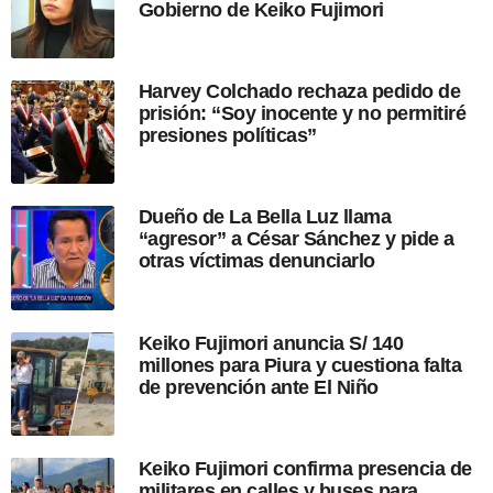
Gobierno de Keiko Fujimori
d
e
l
a
Harvey Colchado rechaza pedido de
p
prisión: “Soy inocente y no permitiré
u
presiones políticas”
b
l
i
c
Dueño de La Bella Luz llama
a
“agresor” a César Sánchez y pide a
c
otras víctimas denunciarlo
i
ó
n
Keiko Fujimori anuncia S/ 140
millones para Piura y cuestiona falta
de prevención ante El Niño
Keiko Fujimori confirma presencia de
militares en calles y buses para