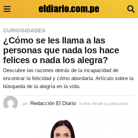
3
CURIOSIDADES
¿Cómo se les llama a las
a
ñ
personas que nada los hace
o
felices o nada los alegra?
s
Descubre las razones detrás de la incapacidad de
d
encontrar la felicidad y cómo abordarla. Artículo sobre la
e
búsqueda de la alegría en la vida.
s
Redacción El Diario
d
por
3 años desde la publicación
3
a
e
ñ
o
l
s
a
d