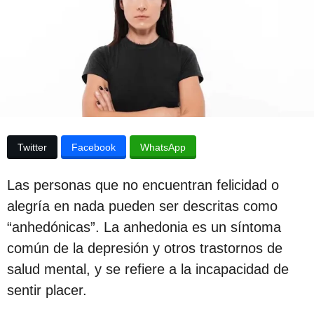
e
p
s
u
d
e
b
l
l
a
p
i
u
b
c
l
a
i
Twitter
Facebook
WhatsApp
c
c
a
i
c
Las personas que no encuentran felicidad o
i
ó
ó
alegría en nada pueden ser descritas como
n
n
“anhedónicas”. La anhedonia es un síntoma
3
común de la depresión y otros trastornos de
a
salud mental, y se refiere a la incapacidad de
ñ
sentir placer.
o