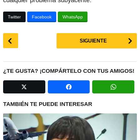
cualquier problema subyacente.
c
i
Twitter
Facebook
WhatsApp
ó
n
P
SIGUIENTE
o
s
t
P
¿TE GUSTA? ¡COMPÁRTELO CON TUS AMIGOS!
a
g
i
n
TAMBIÉN TE PUEDE INTERESAR
a
t
i
o