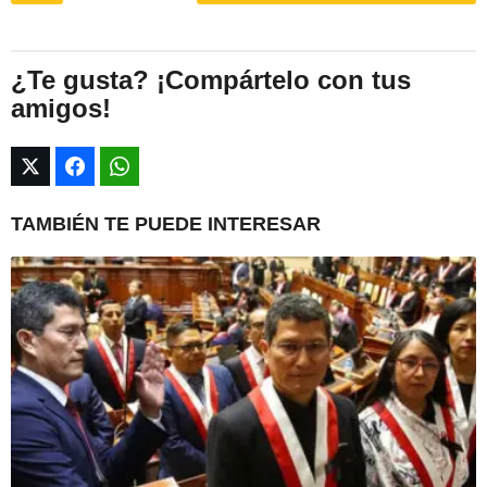
s
t
P
¿Te gusta? ¡Compártelo con tus
a
amigos!
g
i
n
a
TAMBIÉN TE PUEDE INTERESAR
t
i
o
n