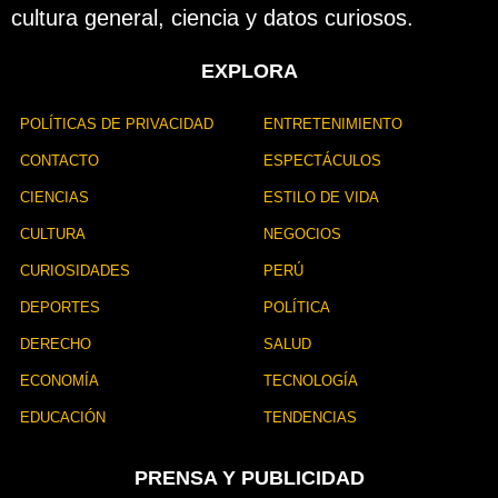
cultura general, ciencia y datos curiosos.
i
c
a
EXPLORA
c
i
ó
POLÍTICAS DE PRIVACIDAD
ENTRETENIMIENTO
n
CONTACTO
ESPECTÁCULOS
CIENCIAS
ESTILO DE VIDA
CULTURA
NEGOCIOS
CURIOSIDADES
PERÚ
DEPORTES
POLÍTICA
DERECHO
SALUD
ECONOMÍA
TECNOLOGÍA
EDUCACIÓN
TENDENCIAS
PRENSA Y PUBLICIDAD