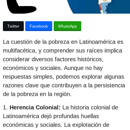
p
u
b
u
l
b
i
Twitter
Facebook
WhatsApp
c
l
a
i
c
La cuestión de la pobreza en Latinoamérica es
i
c
ó
multifacética, y comprender sus raíces implica
n
a
considerar diversos factores históricos,
c
económicos y sociales. Aunque no hay
i
respuestas simples, podemos explorar algunas
ó
razones clave que contribuyen a la persistencia
n
de la pobreza en la región.
3
1.
Herencia Colonial:
La historia colonial de
a
Latinoamérica dejó profundas huellas
ñ
económicas y sociales. La explotación de
o