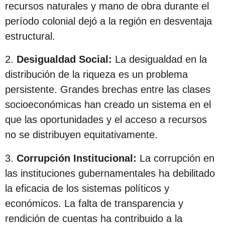
recursos naturales y mano de obra durante el
s
período colonial dejó a la región en desventaja
d
estructural.
e
s
2.
Desigualdad Social:
La desigualdad en la
d
distribución de la riqueza es un problema
e
persistente. Grandes brechas entre las clases
l
socioeconómicas han creado un sistema en el
a
que las oportunidades y el acceso a recursos
p
no se distribuyen equitativamente.
u
b
3.
Corrupción Institucional:
La corrupción en
l
las instituciones gubernamentales ha debilitado
i
la eficacia de los sistemas políticos y
c
económicos. La falta de transparencia y
a
rendición de cuentas ha contribuido a la