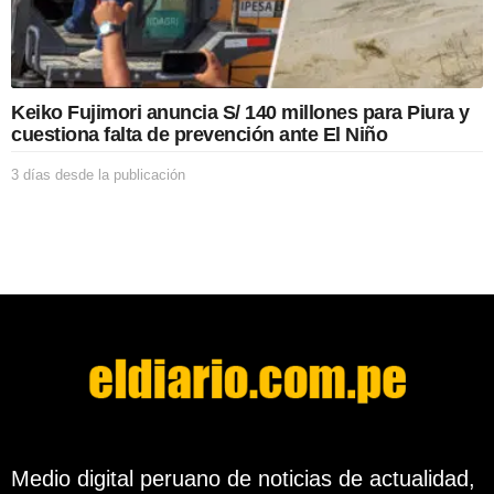
u
b
l
i
c
Keiko Fujimori anuncia S/ 140 millones para Piura y
a
cuestiona falta de prevención ante El Niño
c
i
3 días desde la publicación
3
ó
d
n
í
a
s
d
e
s
d
e
l
a
p
u
b
Medio digital peruano de noticias de actualidad,
l