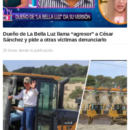
p
u
b
l
i
c
Dueño de La Bella Luz llama “agresor” a César
a
Sánchez y pide a otras víctimas denunciarlo
c
i
20 horas desde la publicación
2
ó
0
n
h
o
r
a
s
d
e
s
d
e
l
a
p