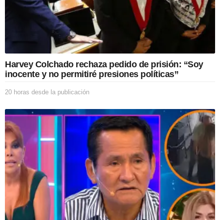
Harvey Colchado rechaza pedido de prisión: “Soy
inocente y no permitiré presiones políticas”
20 horas desde la publicación
2
0
h
o
r
a
s
d
e
s
d
e
l
a