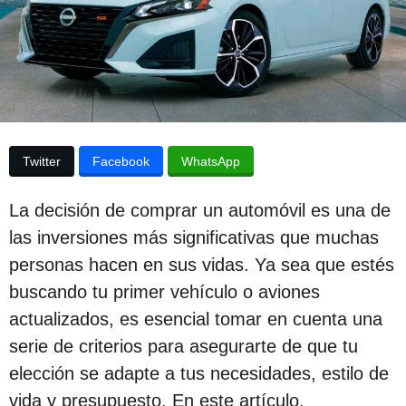
p
d
e
u
l
a
b
p
l
u
b
i
l
c
i
Twitter
Facebook
WhatsApp
c
a
a
c
c
La decisión de comprar un automóvil es una de
i
i
ó
las inversiones más significativas que muchas
n
ó
personas hacen en sus vidas. Ya sea que estés
n
buscando tu primer vehículo o aviones
3
actualizados, es esencial tomar en cuenta una
a
serie de criterios para asegurarte de que tu
ñ
elección se adapte a tus necesidades, estilo de
o
vida y presupuesto. En este artículo,