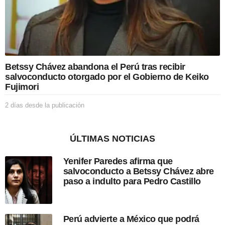
a
p
u
b
l
i
c
Betssy Chávez abandona el Perú tras recibir
a
salvoconducto otorgado por el Gobierno de Keiko
c
Fujimori
i
ó
2 días desde la publicación
2
n
d
í
a
ÚLTIMAS NOTICIAS
s
d
Yenifer Paredes afirma que
e
salvoconducto a Betssy Chávez abre
s
paso a indulto para Pedro Castillo
d
e
l
a
Perú advierte a México que podrá
p