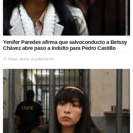
Yenifer Paredes afirma que salvoconducto a Betssy
Chávez abre paso a indulto para Pedro Castillo
21 horas desde la publicación
2
1
h
o
r
a
s
d
e
s
d
e
l
a