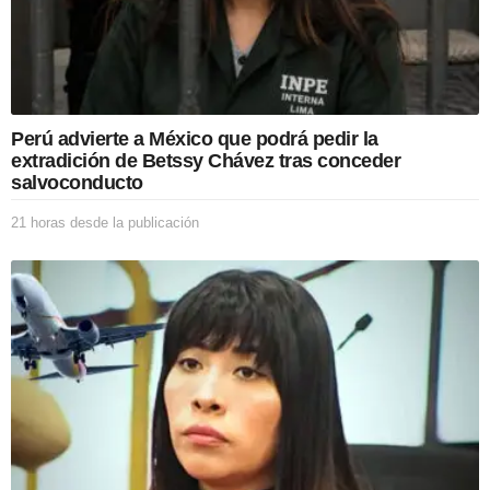
p
u
b
l
i
c
Perú advierte a México que podrá pedir la
a
extradición de Betssy Chávez tras conceder
c
salvoconducto
i
ó
21 horas desde la publicación
2
n
1
h
o
r
a
s
d
e
s
d
e
l