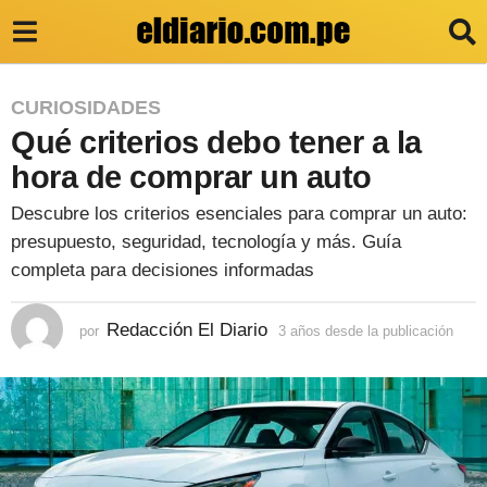
3
CURIOSIDADES
Qué criterios debo tener a la
a
ñ
hora de comprar un auto
o
Descubre los criterios esenciales para comprar un auto:
s
presupuesto, seguridad, tecnología y más. Guía
d
completa para decisiones informadas
e
Redacción El Diario
por
3 años desde la publicación
3
s
a
d
ñ
o
e
s
l
d
e
a
s