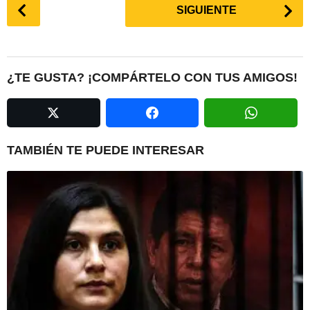
P
SIGUIENTE
o
s
t
P
¿TE GUSTA? ¡COMPÁRTELO CON TUS AMIGOS!
a
g
i
n
TAMBIÉN TE PUEDE INTERESAR
a
t
i
o
n