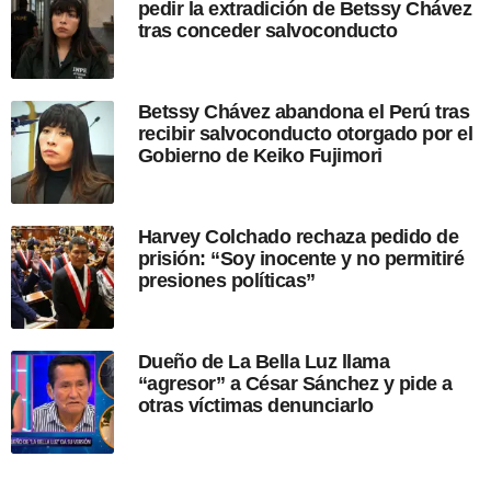
pedir la extradición de Betssy Chávez
u
tras conceder salvoconducto
b
l
i
c
Betssy Chávez abandona el Perú tras
a
recibir salvoconducto otorgado por el
c
Gobierno de Keiko Fujimori
i
ó
n
Harvey Colchado rechaza pedido de
prisión: “Soy inocente y no permitiré
presiones políticas”
Dueño de La Bella Luz llama
“agresor” a César Sánchez y pide a
otras víctimas denunciarlo