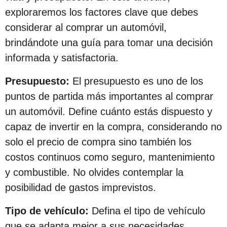
s
exploraremos los factores clave que debes
d
considerar al comprar un automóvil,
e
brindándote una guía para tomar una decisión
s
informada y satisfactoria.
d
Presupuesto:
El presupuesto es uno de los
e
puntos de partida más importantes al comprar
l
un automóvil. Define cuánto estás dispuesto y
a
capaz de invertir en la compra, considerando no
p
solo el precio de compra sino también los
u
costos continuos como seguro, mantenimiento
b
y combustible. No olvides contemplar la
l
posibilidad de gastos imprevistos.
i
c
Tipo de vehículo:
Defina el tipo de vehículo
a
que se adapta mejor a sus necesidades.