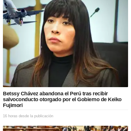
i
o
n
Betssy Chávez abandona el Perú tras recibir
salvoconducto otorgado por el Gobierno de Keiko
Fujimori
16 horas desde la publicación
1
6
h