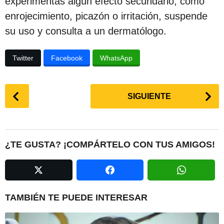
experimentas algún efecto secundario, como
enrojecimiento, picazón o irritación, suspende
su uso y consulta a un dermatólogo.
Twitter
Facebook
WhatsApp
P
SIGUIENTE
o
s
t
P
¿TE GUSTA? ¡COMPÁRTELO CON TUS AMIGOS!
a
g
i
n
TAMBIÉN TE PUEDE INTERESAR
a
t