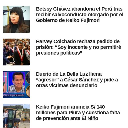
d
Betssy Chávez abandona el Perú tras
e
recibir salvoconducto otorgado por el
s
Gobierno de Keiko Fujimori
d
e
l
a
Harvey Colchado rechaza pedido de
p
prisión: “Soy inocente y no permitiré
u
presiones políticas”
b
l
i
c
Dueño de La Bella Luz llama
a
“agresor” a César Sánchez y pide a
c
otras víctimas denunciarlo
i
ó
n
Keiko Fujimori anuncia S/ 140
millones para Piura y cuestiona falta
de prevención ante El Niño