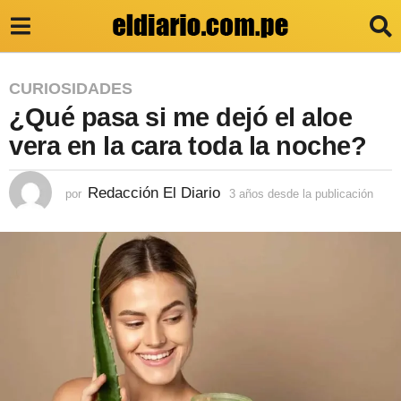
3
CURIOSIDADES
¿Qué pasa si me dejó el aloe
a
ñ
vera en la cara toda la noche?
o
Redacción El Diario
s
por
3 años desde la publicación
3
a
d
ñ
o
e
s
s
d
e
d
s
e
d
e
l
l
a
a
p