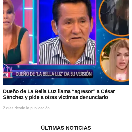
s
d
e
s
d
e
l
a
p
u
b
l
i
c
a
c
Dueño de La Bella Luz llama “agresor” a César
i
Sánchez y pide a otras víctimas denunciarlo
ó
n
2 días desde la publicación
2
d
í
a
ÚLTIMAS NOTICIAS
s