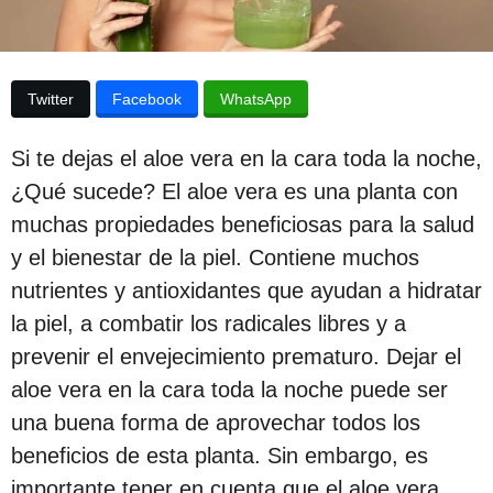
p
u
b
u
l
b
i
Twitter
Facebook
WhatsApp
c
l
a
i
c
Si te dejas el aloe vera en la cara toda la noche,
i
c
ó
¿Qué sucede? El aloe vera es una planta con
n
a
muchas propiedades beneficiosas para la salud
c
y el bienestar de la piel. Contiene muchos
i
nutrientes y antioxidantes que ayudan a hidratar
ó
la piel, a combatir los radicales libres y a
n
prevenir el envejecimiento prematuro. Dejar el
3
aloe vera en la cara toda la noche puede ser
a
una buena forma de aprovechar todos los
ñ
beneficios de esta planta. Sin embargo, es
o
importante tener en cuenta que el aloe vera