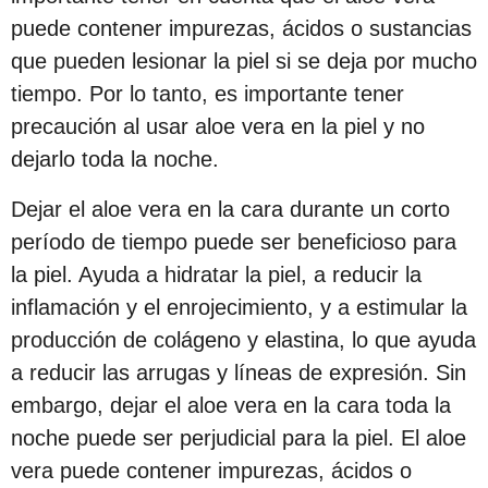
s
puede contener impurezas, ácidos o sustancias
d
que pueden lesionar la piel si se deja por mucho
e
tiempo. Por lo tanto, es importante tener
s
precaución al usar aloe vera en la piel y no
d
dejarlo toda la noche.
e
Dejar el aloe vera en la cara durante un corto
l
período de tiempo puede ser beneficioso para
a
la piel. Ayuda a hidratar la piel, a reducir la
p
inflamación y el enrojecimiento, y a estimular la
u
producción de colágeno y elastina, lo que ayuda
b
a reducir las arrugas y líneas de expresión. Sin
l
embargo, dejar el aloe vera en la cara toda la
i
noche puede ser perjudicial para la piel. El aloe
c
vera puede contener impurezas, ácidos o
a