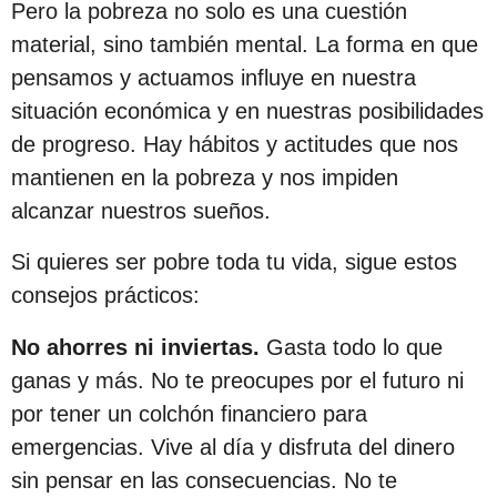
Pero la pobreza no solo es una cuestión
s
material, sino también mental. La forma en que
d
pensamos y actuamos influye en nuestra
e
situación económica y en nuestras posibilidades
s
de progreso. Hay hábitos y actitudes que nos
d
mantienen en la pobreza y nos impiden
e
alcanzar nuestros sueños.
l
a
Si quieres ser pobre toda tu vida, sigue estos
p
consejos prácticos:
u
b
No ahorres ni inviertas.
Gasta todo lo que
l
ganas y más. No te preocupes por el futuro ni
i
por tener un colchón financiero para
c
emergencias. Vive al día y disfruta del dinero
a
sin pensar en las consecuencias. No te