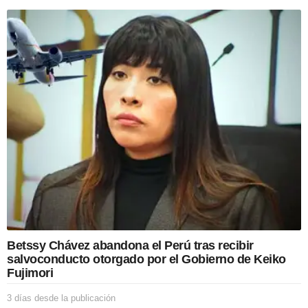
í
a
s
d
e
s
d
e
l
a
p
u
b
l
i
c
a
c
Betssy Chávez abandona el Perú tras recibir
i
salvoconducto otorgado por el Gobierno de Keiko
ó
Fujimori
n
3 días desde la publicación
3