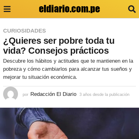
3
CURIOSIDADES
¿Quieres ser pobre toda tu
a
ñ
vida? Consejos prácticos
o
Descubre los hábitos y actitudes que te mantienen en la
s
pobreza y cómo cambiarlos para alcanzar tus sueños y
d
mejorar tu situación económica.
e
Redacción El Diario
por
3 años desde la publicación
3
s
a
d
ñ
o
e
s
l
d
e
a
s