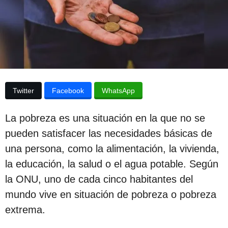
p
d
e
u
l
a
b
p
l
u
b
i
l
c
i
Twitter
Facebook
WhatsApp
c
a
a
c
c
La pobreza es una situación en la que no se
i
i
ó
pueden satisfacer las necesidades básicas de
n
ó
una persona, como la alimentación, la vivienda,
n
la educación, la salud o el agua potable. Según
3
la ONU, uno de cada cinco habitantes del
a
mundo vive en situación de pobreza o pobreza
ñ
extrema.
o