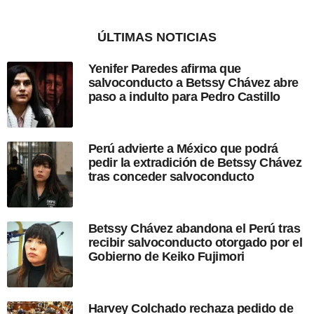
d
í
a
ÚLTIMAS NOTICIAS
s
d
Yenifer Paredes afirma que
e
salvoconducto a Betssy Chávez abre
s
paso a indulto para Pedro Castillo
d
e
l
a
Perú advierte a México que podrá
p
pedir la extradición de Betssy Chávez
u
tras conceder salvoconducto
b
l
i
c
Betssy Chávez abandona el Perú tras
a
recibir salvoconducto otorgado por el
c
Gobierno de Keiko Fujimori
i
ó
n
Harvey Colchado rechaza pedido de