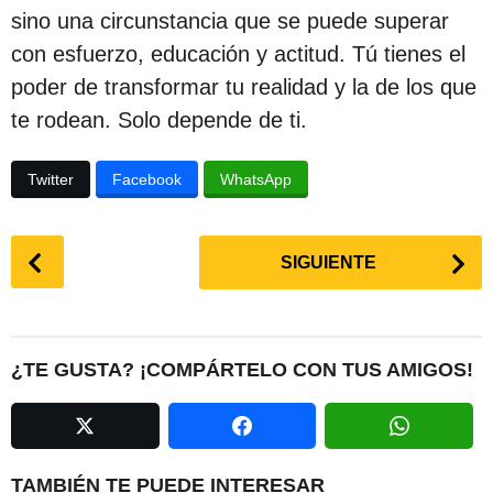
sino una circunstancia que se puede superar
con esfuerzo, educación y actitud. Tú tienes el
poder de transformar tu realidad y la de los que
te rodean. Solo depende de ti.
Twitter
Facebook
WhatsApp
P
SIGUIENTE
o
s
t
P
¿TE GUSTA? ¡COMPÁRTELO CON TUS AMIGOS!
a
g
i
n
TAMBIÉN TE PUEDE INTERESAR