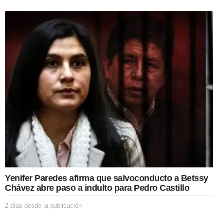
a
t
i
o
n
Yenifer Paredes afirma que salvoconducto a Betssy
Chávez abre paso a indulto para Pedro Castillo
2 días desde la publicación
2
d