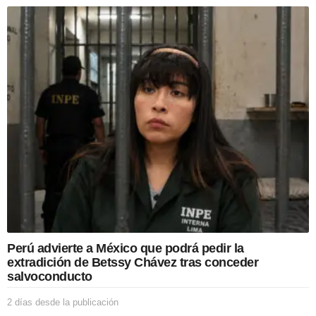
í
a
s
d
e
s
d
e
l
a
p
u
b
l
i
c
a
c
Perú advierte a México que podrá pedir la
i
extradición de Betssy Chávez tras conceder
ó
salvoconducto
n
2 días desde la publicación
2
d