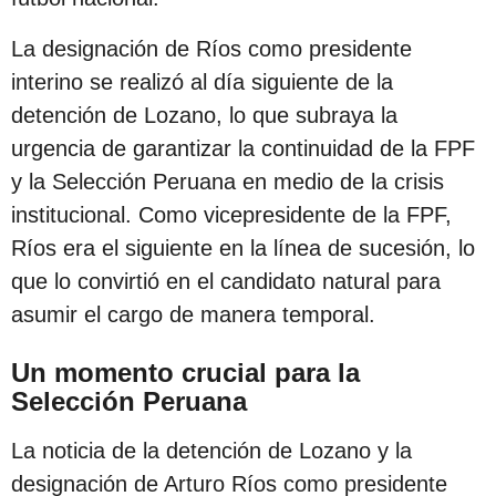
s
d
La designación de Ríos como presidente
e
interino se realizó al día siguiente de la
s
detención de Lozano, lo que subraya la
d
urgencia de garantizar la continuidad de la FPF
e
y la Selección Peruana en medio de la crisis
l
institucional. Como vicepresidente de la FPF,
a
Ríos era el siguiente en la línea de sucesión, lo
p
que lo convirtió en el candidato natural para
u
asumir el cargo de manera temporal.
b
Un momento crucial para la
l
Selección Peruana
i
c
La noticia de la detención de Lozano y la
a
designación de Arturo Ríos como presidente