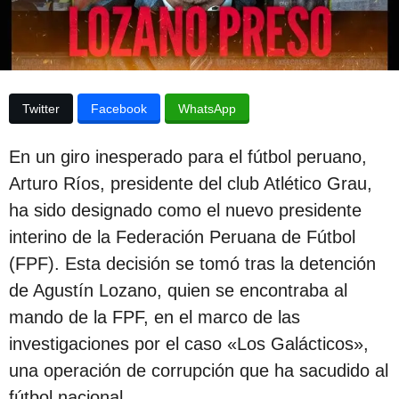
p
a
p
u
u
b
b
l
l
i
Twitter
Facebook
WhatsApp
c
i
a
c
c
En un giro inesperado para el fútbol peruano,
i
a
ó
Arturo Ríos, presidente del club Atlético Grau,
c
n
ha sido designado como el nuevo presidente
i
interino de la Federación Peruana de Fútbol
ó
(FPF). Esta decisión se tomó tras la detención
n
de Agustín Lozano, quien se encontraba al
2
mando de la FPF, en el marco de las
a
investigaciones por el caso «Los Galácticos»,
ñ
una operación de corrupción que ha sacudido al
o
fútbol nacional.