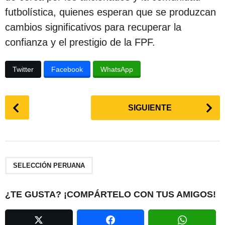
futbolística, quienes esperan que se produzcan
cambios significativos para recuperar la
confianza y el prestigio de la FPF.
Twitter
Facebook
WhatsApp
P
SIGUIENTE
o
s
t
P
a
SELECCIÓN PERUANA
g
i
¿TE GUSTA? ¡COMPÁRTELO CON TUS AMIGOS!
n
a