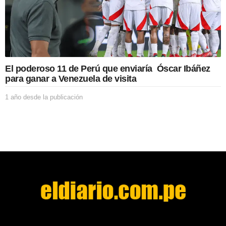
l
a
p
u
b
l
i
El poderoso 11 de Perú que enviaría Óscar Ibáñez
c
para ganar a Venezuela de visita
a
c
1 año desde la publicación
1
i
a
ó
ñ
n
o
d
e
s
d
e
l
a
p
u
b