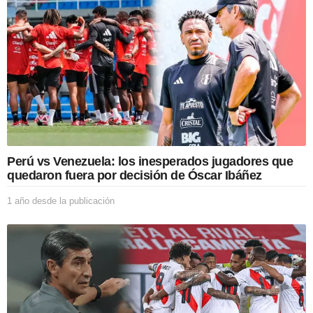
d
e
s
d
e
l
a
p
u
b
l
i
Perú vs Venezuela: los inesperados jugadores que
c
quedaron fuera por decisión de Óscar Ibáñez
a
c
1 año desde la publicación
1
i
a
ó
ñ
n
o
d
e
s
d
e