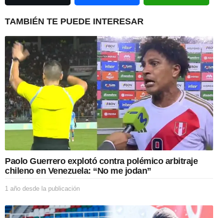
t
i
TAMBIÉN TE PUEDE INTERESAR
o
n
Paolo Guerrero explotó contra polémico arbitraje
chileno en Venezuela: “No me jodan”
1 año desde la publicación
1
a
ñ
o