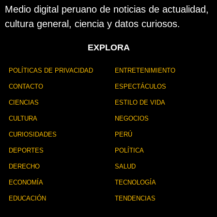
l
Medio digital peruano de noticias de actualidad,
i
cultura general, ciencia y datos curiosos.
c
a
c
EXPLORA
i
ó
n
POLÍTICAS DE PRIVACIDAD
ENTRETENIMIENTO
CONTACTO
ESPECTÁCULOS
CIENCIAS
ESTILO DE VIDA
CULTURA
NEGOCIOS
CURIOSIDADES
PERÚ
DEPORTES
POLÍTICA
DERECHO
SALUD
ECONOMÍA
TECNOLOGÍA
EDUCACIÓN
TENDENCIAS