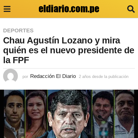
2
DEPORTES
⁠Chau Agustín Lozano y mira
a
ñ
quién es el nuevo presidente de
o
la FPF
s
d
Redacción El Diario
por
2 años desde la publicación
2
a
e
ñ
s
o
s
d
d
e
e
s
l
d
e
a
l