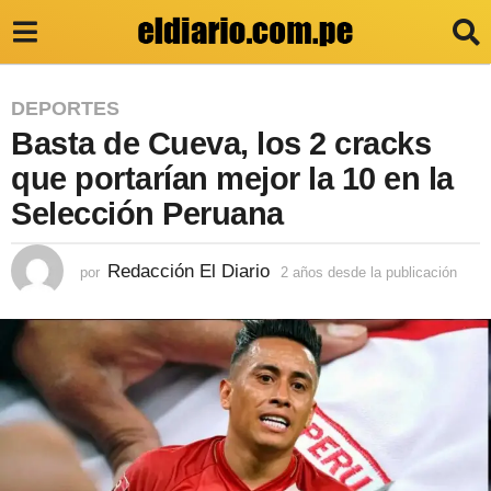
2
DEPORTES
Basta de Cueva, los 2 cracks
a
ñ
que portarían mejor la 10 en la
o
Selección Peruana
s
d
Redacción El Diario
por
2 años desde la publicación
2
a
e
ñ
s
o
s
d
d
e
e
s
l
d
e
a
l