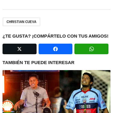
s
t
P
a
CHRISTIAN CUEVA
g
i
¿TE GUSTA? ¡COMPÁRTELO CON TUS AMIGOS!
n
a
t
i
TAMBIÉN TE PUEDE INTERESAR
o
n