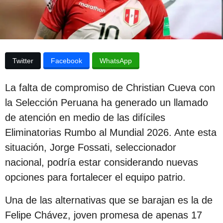
p
a
p
u
u
b
b
l
l
i
Twitter
Facebook
WhatsApp
c
i
a
c
c
La falta de compromiso de Christian Cueva con
i
a
ó
la Selección Peruana ha generado un llamado
c
n
de atención en medio de las difíciles
i
Eliminatorias Rumbo al Mundial 2026. Ante esta
ó
situación, Jorge Fossati, seleccionador
n
nacional, podría estar considerando nuevas
2
opciones para fortalecer el equipo patrio.
a
ñ
Una de las alternativas que se barajan es la de
o
Felipe Chávez, joven promesa de apenas 17