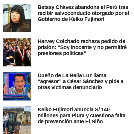
e
Betssy Chávez abandona el Perú tras
s
recibir salvoconducto otorgado por el
d
Gobierno de Keiko Fujimori
e
l
a
p
Harvey Colchado rechaza pedido de
u
prisión: “Soy inocente y no permitiré
b
presiones políticas”
l
i
c
a
Dueño de La Bella Luz llama
c
“agresor” a César Sánchez y pide a
i
otras víctimas denunciarlo
ó
n
Keiko Fujimori anuncia S/ 140
millones para Piura y cuestiona falta
de prevención ante El Niño