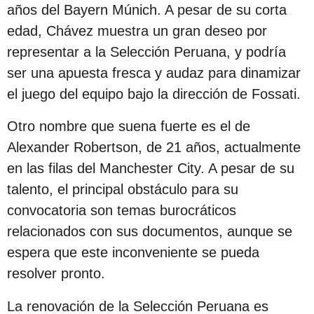
s
años del Bayern Múnich. A pesar de su corta
d
edad, Chávez muestra un gran deseo por
e
representar a la Selección Peruana, y podría
s
ser una apuesta fresca y audaz para dinamizar
d
el juego del equipo bajo la dirección de Fossati.
e
Otro nombre que suena fuerte es el de
l
Alexander Robertson, de 21 años, actualmente
a
en las filas del Manchester City. A pesar de su
p
talento, el principal obstáculo para su
u
convocatoria son temas burocráticos
b
relacionados con sus documentos, aunque se
l
espera que este inconveniente se pueda
i
resolver pronto.
c
a
La renovación de la Selección Peruana es