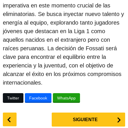
c
imperativa en este momento crucial de las
i
eliminatorias. Se busca inyectar nuevo talento y
ó
energía al equipo, explorando tanto jugadores
n
jóvenes que destacan en la Liga 1 como
aquellos nacidos en el extranjero pero con
raíces peruanas. La decisión de Fossati será
clave para encontrar el equilibrio entre la
experiencia y la juventud, con el objetivo de
alcanzar el éxito en los próximos compromisos
internacionales.
Twitter
Facebook
WhatsApp
P
SIGUIENTE
o