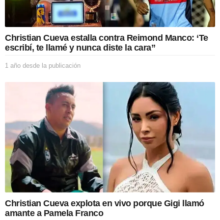
Christian Cueva estalla contra Reimond Manco: ‘Te
escribí, te llamé y nunca diste la cara”
1 año desde la publicación
1
a
ñ
o
d
e
s
d
e
l
a
p
u
b
l
Christian Cueva explota en vivo porque Gigi llamó
i
amante a Pamela Franco
c