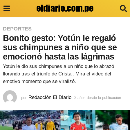
3
DEPORTES
Bonito gesto: Yotún le regaló
a
ñ
sus chimpunes a niño que se
o
emocionó hasta las lágrimas
s
Yotún le dio sus chimpunes a un niño que lo abrazó
d
llorando tras el triunfo de Cristal. Mira el video del
e
emotivo momento que se viralizó.
s
Redacción El Diario
d
por
3 años desde la publicación
3
a
e
ñ
o
l
s
a
d