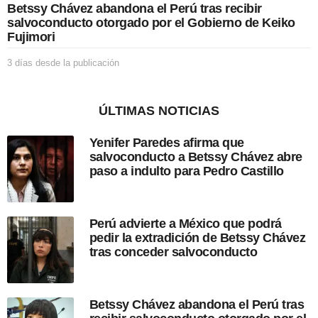
Betssy Chávez abandona el Perú tras recibir
i
salvoconducto otorgado por el Gobierno de Keiko
ó
Fujimori
n
3 días desde la publicación
3
d
í
a
ÚLTIMAS NOTICIAS
s
d
Yenifer Paredes afirma que
e
salvoconducto a Betssy Chávez abre
s
paso a indulto para Pedro Castillo
d
e
l
a
Perú advierte a México que podrá
p
pedir la extradición de Betssy Chávez
u
tras conceder salvoconducto
b
l
i
c
Betssy Chávez abandona el Perú tras
a