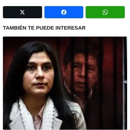
a
g
i
n
TAMBIÉN TE PUEDE INTERESAR
a
t
i
o
n