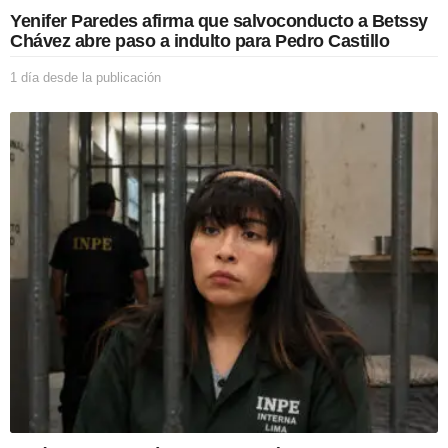
Yenifer Paredes afirma que salvoconducto a Betssy
Chávez abre paso a indulto para Pedro Castillo
1 día desde la publicación
1
d
í
a
d
e
s
d
e
l
a
p
u
b
l
i
c
a
c
i