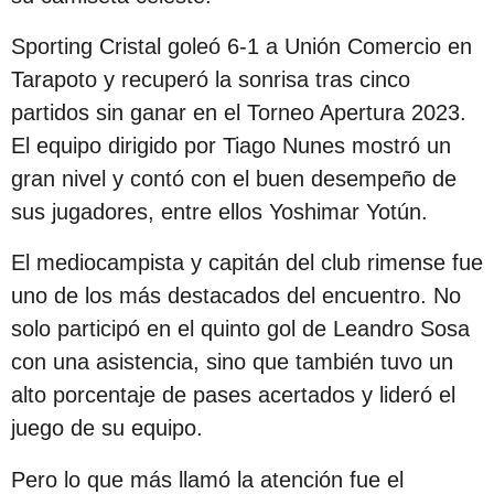
s
Sporting Cristal goleó 6-1 a Unión Comercio en
d
Tarapoto y recuperó la sonrisa tras cinco
e
partidos sin ganar en el Torneo Apertura 2023.
s
El equipo dirigido por Tiago Nunes mostró un
d
gran nivel y contó con el buen desempeño de
e
sus jugadores, entre ellos Yoshimar Yotún.
l
a
El mediocampista y capitán del club rimense fue
p
uno de los más destacados del encuentro. No
u
solo participó en el quinto gol de Leandro Sosa
b
con una asistencia, sino que también tuvo un
l
alto porcentaje de pases acertados y lideró el
i
juego de su equipo.
c
a
Pero lo que más llamó la atención fue el