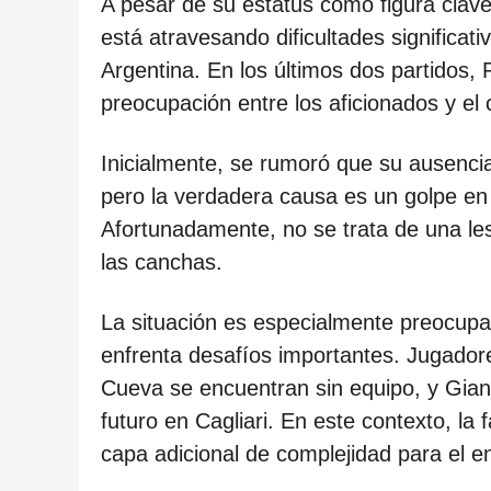
ñ
A pesar de su estatus como figura clav
o
está atravesando dificultades significat
s
Argentina. En los últimos dos partidos
d
preocupación entre los aficionados y el 
e
Inicialmente, se rumoró que su ausencia
s
pero la verdadera causa es un golpe en 
d
Afortunadamente, no se trata de una le
e
las canchas.
l
a
La situación es especialmente preocup
p
enfrenta desafíos importantes. Jugador
u
Cueva se encuentran sin equipo, y Gian
b
futuro en Cagliari. En este contexto, la
l
capa adicional de complejidad para el e
i