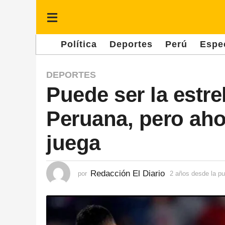
Política
Deportes
Perú
Espe
2
DEPORTES
Puede ser la estre
a
ñ
Peruana, pero aho
o
s
juega
d
e
Redacción El Diario
por
2 años desde la pu
s
d
e