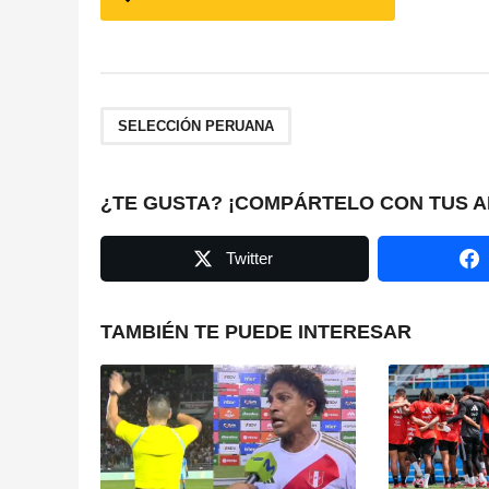
o
s
t
SELECCIÓN PERUANA
P
a
¿TE GUSTA? ¡COMPÁRTELO CON TUS A
g
Twitter
i
n
TAMBIÉN TE PUEDE INTERESAR
a
t
i