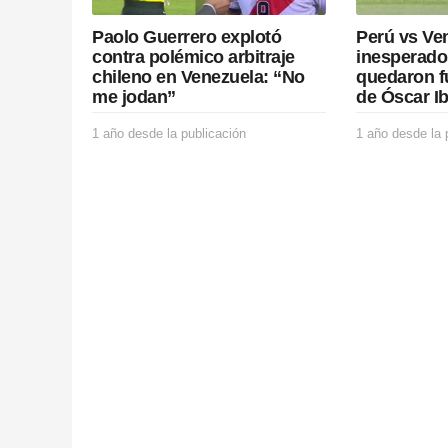
o
Paolo Guerrero explotó
Perú vs Ven
n
contra polémico arbitraje
inesperado
chileno en Venezuela: “No
quedaron f
me jodan”
de Óscar I
1 año desde la publicación
1
1 año desde la 
a
ñ
o
d
e
s
d
e
l
a
p
u
b
l
i
c