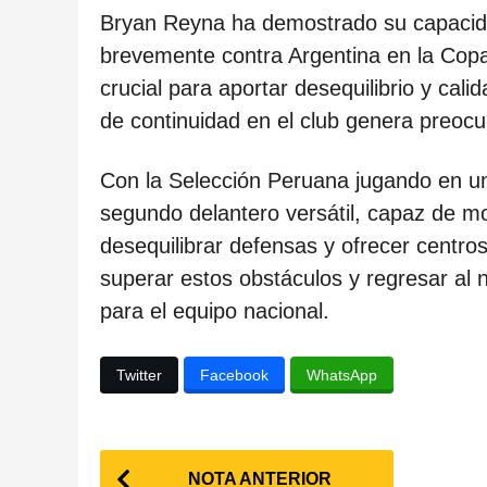
c
Bryan Reyna ha demostrado su capacidad
a
brevemente contra Argentina en la Cop
c
crucial para aportar desequilibrio y cali
i
de continuidad en el club genera preocu
ó
n
Con la Selección Peruana jugando en u
segundo delantero versátil, capaz de mo
desequilibrar defensas y ofrecer centr
superar estos obstáculos y regresar al n
para el equipo nacional.
Twitter
Facebook
WhatsApp
P
NOTA ANTERIOR