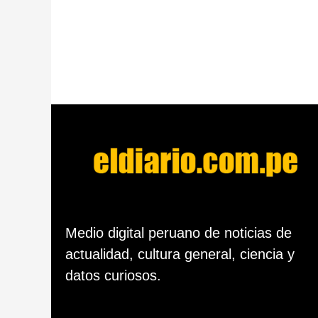
a
c
i
ó
n
Medio digital peruano de noticias de
actualidad, cultura general, ciencia y
datos curiosos.