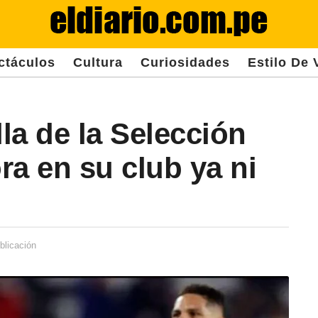
ctáculos
Cultura
Curiosidades
Estilo De 
lla de la Selección
ra en su club ya ni
blicación
2
a
ñ
o
s
d