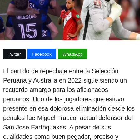
p
d
e
u
l
b
a
p
l
u
i
b
l
c
i
Twitter
Facebook
WhatsApp
c
a
a
c
c
El partido de repechaje entre la Selección
i
i
Peruana y Australia en 2022 sigue siendo un
ó
ó
n
recuerdo amargo para los aficionados
n
peruanos. Uno de los jugadores que estuvo
3
presente en esa dolorosa eliminación desde los
a
penales fue Miguel Trauco, actual defensor del
ñ
San Jose Earthquakes. A pesar de sus
o
cualidades como buen pegador, preciso y