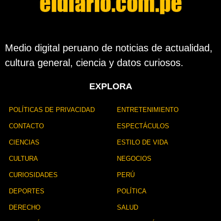
a
p
u
b
l
Medio digital peruano de noticias de actualidad,
i
cultura general, ciencia y datos curiosos.
c
a
c
EXPLORA
i
ó
n
POLÍTICAS DE PRIVACIDAD
ENTRETENIMIENTO
CONTACTO
ESPECTÁCULOS
CIENCIAS
ESTILO DE VIDA
CULTURA
NEGOCIOS
CURIOSIDADES
PERÚ
DEPORTES
POLÍTICA
DERECHO
SALUD