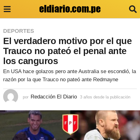
3
DEPORTES
El verdadero motivo por el que
a
ñ
Trauco no pateó el penal ante
o
los canguros
s
En USA hace golazos pero ante Australia se escondió, la
d
razón por la que Trauco no pateó ante Redmayne
e
s
Redacción El Diario
por
3 años desde la publicación
3
a
d
ñ
e
o
s
l
d
e
a
s