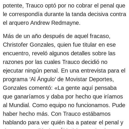
s
potente, Trauco optó por no cobrar el penal que
d
le correspondía durante la tanda decisiva contra
e
el arquero Andrew Redmayne.
s
Más de un año después de aquel fracaso,
d
Christofer Gonzales, quien fue titular en ese
e
encuentro, reveló algunos detalles sobre las
l
razones por las cuales Trauco decidió no
a
ejecutar ningún penal. En una entrevista para el
p
programa ‘Al Ángulo’ de Movistar Deportes,
u
Gonzales comentó: «La gente aquí pensaba
b
que ganaríamos y daba por hecho que iríamos
l
al Mundial. Como equipo no funcionamos. Pude
i
haber hecho más. Con Trauco estábamos
c
hablando para ver quién iba a patear el penal y
a