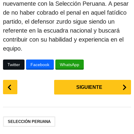
nuevamente con la Selección Peruana. A pesar
de no haber cobrado el penal en aquel fatídico
partido, el defensor zurdo sigue siendo un
referente en la escuadra nacional y buscará
contribuir con su habilidad y experiencia en el
equipo.
Twitter
Facebook
WhatsApp
P
SIGUIENTE
o
s
t
P
a
SELECCIÓN PERUANA
g