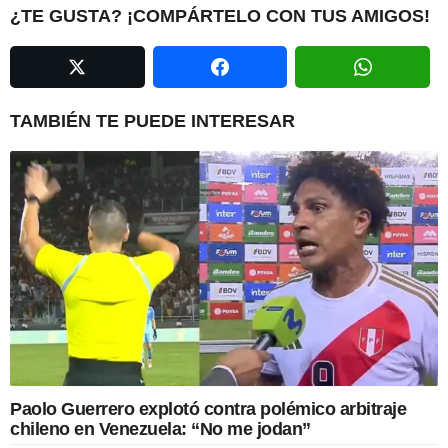
i
¿TE GUSTA? ¡COMPÁRTELO CON TUS AMIGOS!
n
a
t
i
TAMBIÉN TE PUEDE INTERESAR
o
n
Paolo Guerrero explotó contra polémico arbitraje
chileno en Venezuela: “No me jodan”