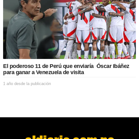
e
s
d
e
l
a
p
u
b
l
i
El poderoso 11 de Perú que enviaría Óscar Ibáñez
c
para ganar a Venezuela de visita
a
c
1 año desde la publicación
1
i
a
ó
ñ
n
o
d
e
s
d
e
l