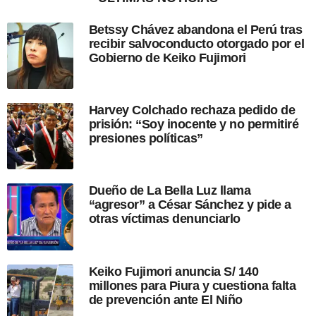
s
n
d
Betssy Chávez abandona el Perú tras
e
recibir salvoconducto otorgado por el
s
Gobierno de Keiko Fujimori
d
e
l
a
Harvey Colchado rechaza pedido de
p
prisión: “Soy inocente y no permitiré
u
presiones políticas”
b
l
i
c
Dueño de La Bella Luz llama
a
“agresor” a César Sánchez y pide a
c
otras víctimas denunciarlo
i
ó
n
Keiko Fujimori anuncia S/ 140
millones para Piura y cuestiona falta
de prevención ante El Niño