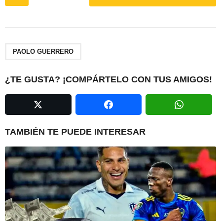
o
s
t
P
a
PAOLO GUERRERO
g
i
¿TE GUSTA? ¡COMPÁRTELO CON TUS AMIGOS!
n
a
t
i
TAMBIÉN TE PUEDE INTERESAR
o
n