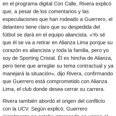
s
en el programa digital Con Calle, Rivera explicó
d
que, a pesar de los comentarios y las
e
especulaciones que han rodeado a Guerrero, el
s
delantero tiene claro que su despedida del
d
fútbol se dará en el equipo aliancista. «Yo sé
e
que él se va a retirar en Alianza Lima porque su
l
corazón es aliancista y toda la familia, pero yo
a
soy de Sporting Cristal. Él es hincha de Alianza,
p
pero tiene que arreglar su tema contractual y ya
u
manejará la situación», dijo Rivera, confirmando
b
que Guerrero está comprometido con Alianza
l
Lima, el club donde desea cerrar su carrera.
i
Rivera también abordó el origen del conflicto
c
con la UCV. Según explicó, Guerrero
a