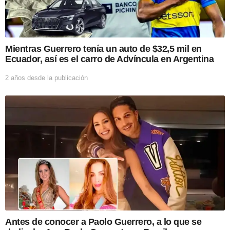
Mientras Guerrero tenía un auto de $32,5 mil en
Ecuador, así es el carro de Advíncula en Argentina
2 años desde la publicación
2
a
ñ
o
s
d
e
s
d
e
l
a
p
u
b
Antes de conocer a Paolo Guerrero, a lo que se
l