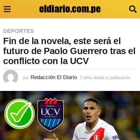
2
DEPORTES
Fin de la novela, este será el
a
ñ
futuro de Paolo Guerrero tras el
o
conflicto con la UCV
s
d
Redacción El Diario
por
2 años desde la publicación
2
a
e
ñ
s
o
s
d
d
e
e
s
l
d
e
a
l