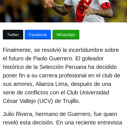
p
a
p
u
u
b
b
l
l
i
Twitter
Facebook
WhatsApp
c
i
a
c
c
Finalmente, se resolvió la incertidumbre sobre
i
a
ó
el futuro de Paolo Guerrero. El goleador
c
n
histórico de la Selección Peruana ha decidido
i
poner fin a su carrera profesional en el club de
ó
sus amores, Alianza Lima, después de una
n
serie de conflictos con el Club Universidad
2
César Vallejo (UCV) de Trujillo.
a
ñ
Julio Rivera, hermano de Guerrero, fue quien
o
reveló esta decisión. En una reciente entrevista