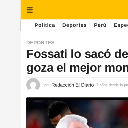
Política
Deportes
Perú
Espe
2
DEPORTES
Fossati lo sacó de
a
ñ
goza el mejor mom
o
s
d
Redacción El Diario
por
2 años desde la pu
e
s
d
e