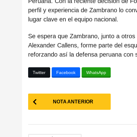
Peruana. Con la reciente decisión de Fos
c
perfil y experiencia de Zambrano lo con
a
lugar clave en el equipo nacional.
c
i
Se espera que Zambrano, junto a otros
ó
Alexander Callens, forme parte del esq
n
reforzando así la defensa peruana con s
Twitter
Facebook
WhatsApp
P
NOTA ANTERIOR
o
s
t