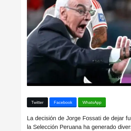
l
a
p
u
b
l
i
c
a
c
i
ó
Twitter
Facebook
WhatsApp
n
2
La decisión de Jorge Fossati de dejar f
a
la Selección Peruana ha generado diver