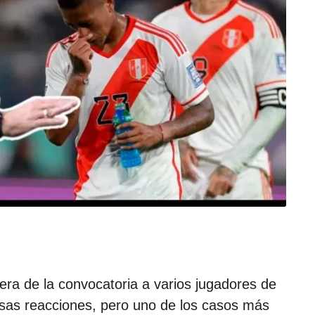
d
e
l
a
p
u
b
l
i
c
a
c
i
ó
n
uera de la convocatoria a varios jugadores de
sas reacciones, pero uno de los casos más