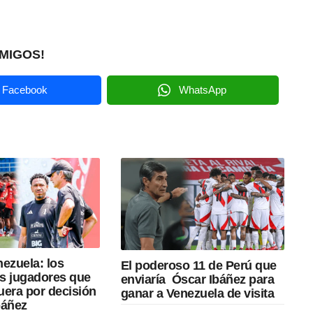
MIGOS!
Facebook
WhatsApp
ezuela: los
El poderoso 11 de Perú que
s jugadores que
enviaría Óscar Ibáñez para
uera por decisión
ganar a Venezuela de visita
báñez