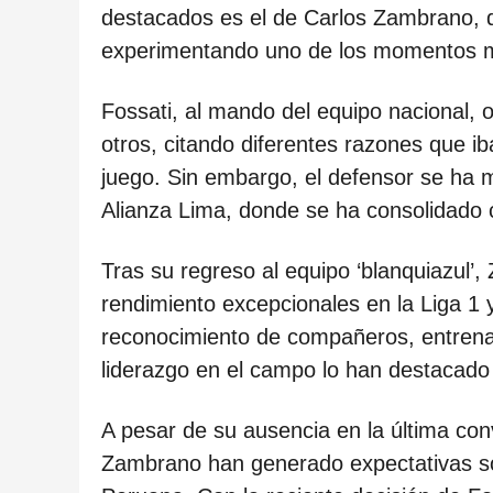
ñ
destacados es el de Carlos Zambrano, qu
o
experimentando uno de los momentos má
s
d
Fossati, al mando del equipo nacional,
e
otros, citando diferentes razones que ib
s
juego. Sin embargo, el defensor se ha
d
Alianza Lima, donde se ha consolidado 
e
l
Tras su regreso al equipo ‘blanquiazu
a
rendimiento excepcionales en la Liga 1 
p
reconocimiento de compañeros, entrenad
u
liderazgo en el campo lo han destacado
b
A pesar de su ausencia en la última con
l
Zambrano han generado expectativas so
i