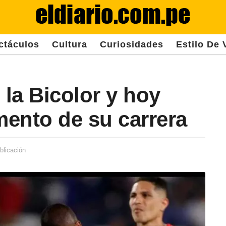
ctáculos
Cultura
Curiosidades
Estilo De 
 la Bicolor y hoy
ento de su carrera
blicación
2
a
ñ
o
s
d
e
s