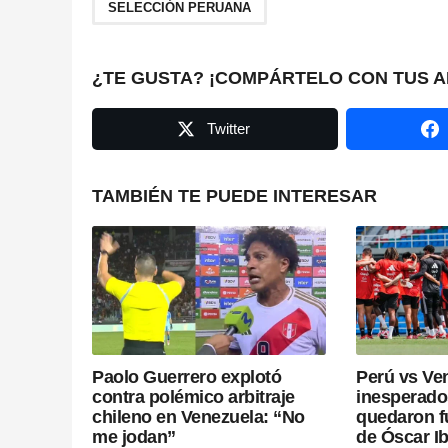
SELECCIÓN PERUANA
P
a
¿TE GUSTA? ¡COMPÁRTELO CON TUS A
g
Twitter
i
n
TAMBIÉN TE PUEDE INTERESAR
a
t
i
o
Paolo Guerrero explotó
Perú vs Ven
n
contra polémico arbitraje
inesperado
chileno en Venezuela: “No
quedaron f
me jodan”
de Óscar I