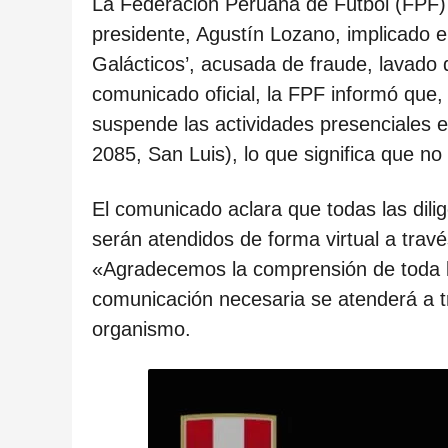
ñ
La Federación Peruana de Fútbol (FPF) r
o
presidente, Agustín Lozano, implicado e
s
Galácticos’, acusada de fraude, lavado 
d
comunicado oficial, la FPF informó que,
e
suspende las actividades presenciales 
s
2085, San Luis), lo que significa que no 
d
El comunicado aclara que todas las dili
e
serán atendidos de forma virtual a travé
l
«Agradecemos la comprensión de toda l
a
comunicación necesaria se atenderá a tr
p
organismo.
u
b
l
i