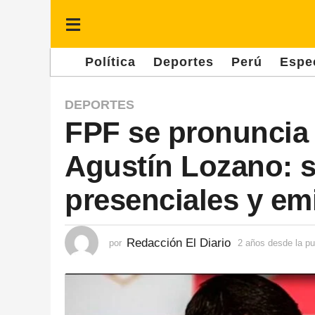
Política
Deportes
Perú
Espe
2
DEPORTES
FPF se pronuncia 
a
ñ
Agustín Lozano: 
o
s
presenciales y e
d
e
Redacción El Diario
por
2 años desde la pu
s
d
e