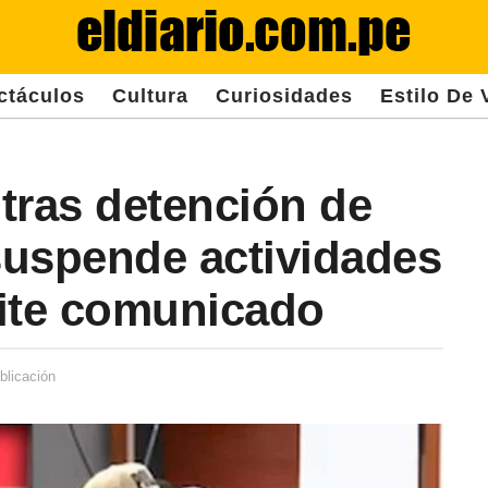
ctáculos
Cultura
Curiosidades
Estilo De 
tras detención de
suspende actividades
mite comunicado
blicación
2
a
ñ
o
s
d