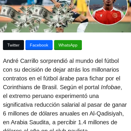
e
p
l
u
a
p
b
u
l
b
l
i
i
Twitter
Facebook
WhatsApp
c
c
a
a
c
André Carrillo sorprendió al mundo del fútbol
i
c
ó
con su decisión de dejar atrás los millonarios
i
n
contratos en el fútbol árabe para fichar por el
ó
Corinthians de Brasil. Según el portal
Infobae
,
n
el extremo peruano experimentó una
2
significativa reducción salarial al pasar de ganar
a
6 millones de dólares anuales en Al-Qadisiyah,
ñ
en Arabia Saudita, a percibir 1.4 millones de
o
dólares al año en el club paulista.