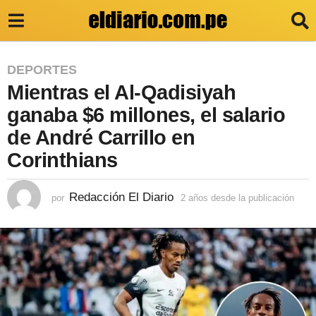
2
DEPORTES
Mientras el Al-Qadisiyah
a
ñ
ganaba $6 millones, el salario
o
de André Carrillo en
s
Corinthians
d
e
Redacción El Diario
por
2 años desde la publicación
2
a
s
ñ
d
o
s
e
d
e
l
s
a
d