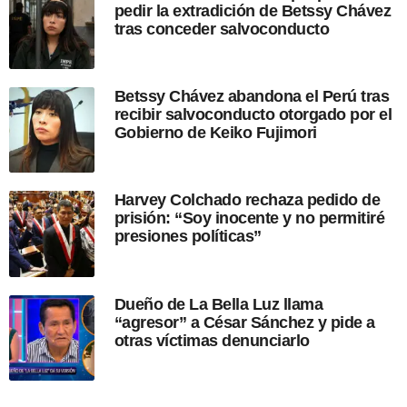
pedir la extradición de Betssy Chávez
b
tras conceder salvoconducto
l
i
c
a
Betssy Chávez abandona el Perú tras
c
recibir salvoconducto otorgado por el
i
Gobierno de Keiko Fujimori
ó
n
Harvey Colchado rechaza pedido de
prisión: “Soy inocente y no permitiré
presiones políticas”
Dueño de La Bella Luz llama
“agresor” a César Sánchez y pide a
otras víctimas denunciarlo