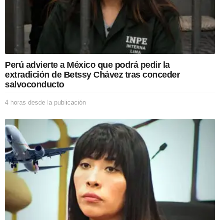
p
u
b
l
i
c
a
Perú advierte a México que podrá pedir la
c
extradición de Betssy Chávez tras conceder
i
salvoconducto
ó
n
4 horas desde la publicación
4
h
o
r
a
s
d
e
s
d
e
l
a