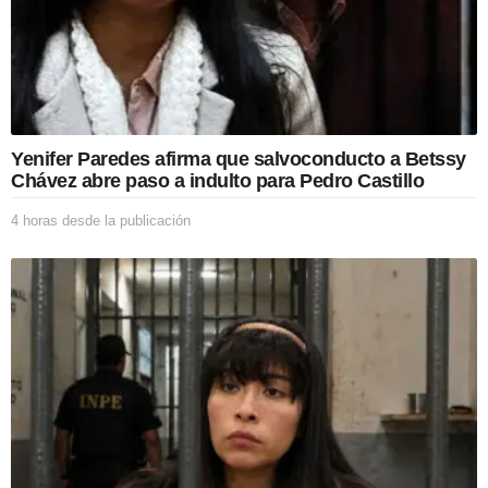
Yenifer Paredes afirma que salvoconducto a Betssy
Chávez abre paso a indulto para Pedro Castillo
4 horas desde la publicación
4
h
o
r
a
s
d
e
s
d
e
l
a