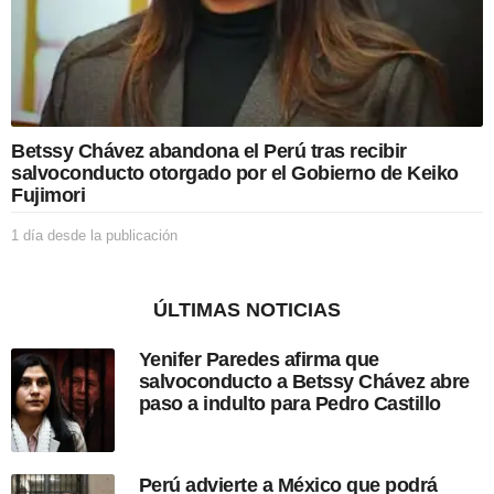
p
u
b
l
i
c
a
Betssy Chávez abandona el Perú tras recibir
c
salvoconducto otorgado por el Gobierno de Keiko
i
Fujimori
ó
n
1 día desde la publicación
1
d
í
a
ÚLTIMAS NOTICIAS
d
e
Yenifer Paredes afirma que
s
salvoconducto a Betssy Chávez abre
d
paso a indulto para Pedro Castillo
e
l
a
p
Perú advierte a México que podrá
u