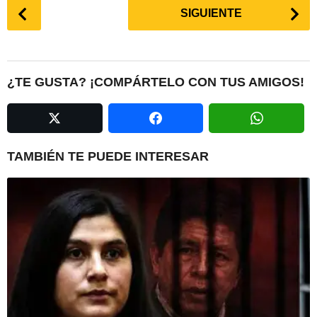
P
SIGUIENTE
o
s
t
P
¿TE GUSTA? ¡COMPÁRTELO CON TUS AMIGOS!
a
g
i
n
TAMBIÉN TE PUEDE INTERESAR
a
t
i
o
n