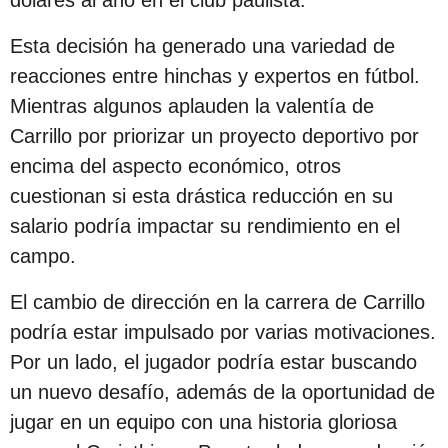
s
d
Esta decisión ha generado una variedad de
e
reacciones entre hinchas y expertos en fútbol.
s
Mientras algunos aplauden la valentía de
d
Carrillo por priorizar un proyecto deportivo por
e
encima del aspecto económico, otros
l
cuestionan si esta drástica reducción en su
a
salario podría impactar su rendimiento en el
p
campo.
u
El cambio de dirección en la carrera de Carrillo
b
podría estar impulsado por varias motivaciones.
l
Por un lado, el jugador podría estar buscando
i
un nuevo desafío, además de la oportunidad de
c
jugar en un equipo con una historia gloriosa
a