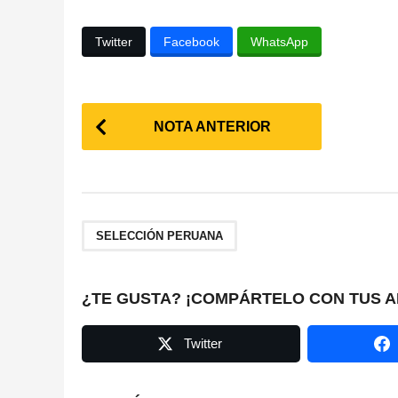
Twitter
Facebook
WhatsApp
P
NOTA ANTERIOR
o
s
t
SELECCIÓN PERUANA
P
a
¿TE GUSTA? ¡COMPÁRTELO CON TUS A
g
Twitter
i