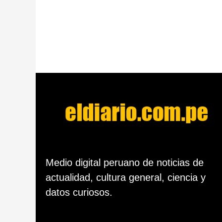
l
a
p
u
b
l
i
c
a
c
i
ó
n
Medio digital peruano de noticias de
actualidad, cultura general, ciencia y
datos curiosos.