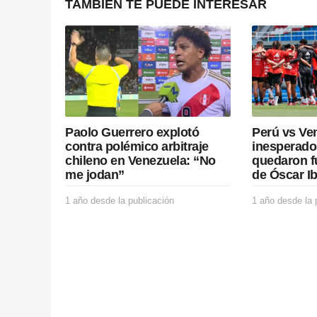
n
TAMBIÉN TE PUEDE INTERESAR
a
t
i
o
Paolo Guerrero explotó
Perú vs Ven
n
contra polémico arbitraje
inesperado
chileno en Venezuela: “No
quedaron f
me jodan”
de Óscar I
1 año desde la publicación
1
1 año desde la 
a
ñ
o
d
e
s
d
e