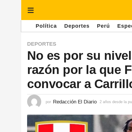
Política
Deportes
Perú
Espe
2
DEPORTES
No es por su nivel
a
ñ
razón por la que F
o
s
convocar a Carrill
d
e
Redacción El Diario
por
2 años desde la pu
s
d
e