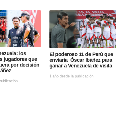
ezuela: los
El poderoso 11 de Perú que
s jugadores que
enviaría Óscar Ibáñez para
uera por decisión
ganar a Venezuela de visita
báñez
1 año desde la publicación
1
publicación
1
a
a
ñ
ñ
o
o
d
d
e
e
s
s
d
d
e
e
l