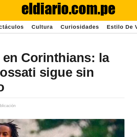
ctáculos
Cultura
Curiosidades
Estilo De 
 en Corinthians: la
ossati sigue sin
o
blicación
2
a
ñ
o
s
d