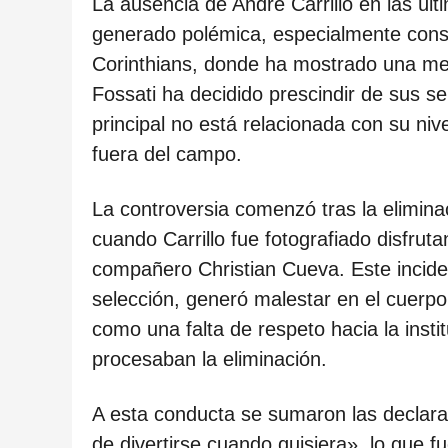
ñ
La ausencia de André Carrillo en las úl
o
generado polémica, especialmente cons
s
Corinthians, donde ha mostrado una mej
d
Fossati ha decidido prescindir de sus se
e
principal no está relacionada con su niv
s
fuera del campo.
d
La controversia comenzó tras la elimin
e
cuando Carrillo fue fotografiado disfru
l
compañero Christian Cueva. Este incide
a
selección, generó malestar en el cuerpo 
p
como una falta de respeto hacia la inst
u
procesaban la eliminación.
b
l
A esta conducta se sumaron las declaraci
i
de divertirse cuando quisiera», lo que 