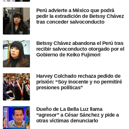
p
Perú advierte a México que podrá
u
pedir la extradición de Betssy Chávez
b
tras conceder salvoconducto
l
i
c
a
Betssy Chávez abandona el Perú tras
c
recibir salvoconducto otorgado por el
i
Gobierno de Keiko Fujimori
ó
n
Harvey Colchado rechaza pedido de
prisión: “Soy inocente y no permitiré
presiones políticas”
Dueño de La Bella Luz llama
“agresor” a César Sánchez y pide a
otras víctimas denunciarlo