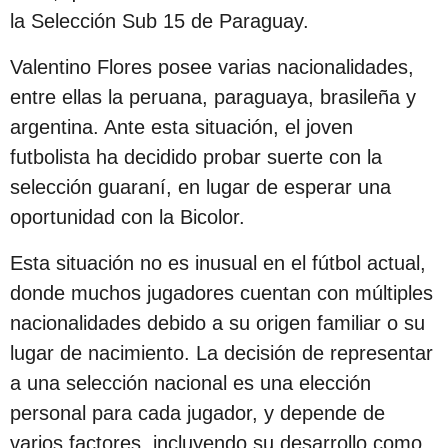
s
la Selección Sub 15 de Paraguay.
d
Valentino Flores posee varias nacionalidades,
e
entre ellas la peruana, paraguaya, brasileña y
s
argentina. Ante esta situación, el joven
d
futbolista ha decidido probar suerte con la
e
selección guaraní, en lugar de esperar una
l
oportunidad con la Bicolor.
a
p
Esta situación no es inusual en el fútbol actual,
u
donde muchos jugadores cuentan con múltiples
b
nacionalidades debido a su origen familiar o su
l
lugar de nacimiento. La decisión de representar
i
a una selección nacional es una elección
c
personal para cada jugador, y depende de
a
varios factores, incluyendo su desarrollo como