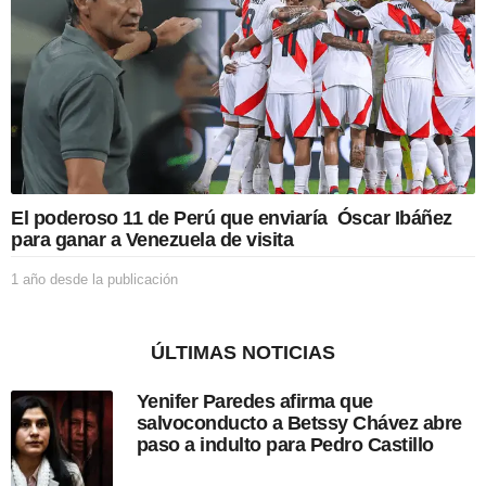
e
s
d
e
l
a
p
u
b
l
i
El poderoso 11 de Perú que enviaría Óscar Ibáñez
c
para ganar a Venezuela de visita
a
c
1 año desde la publicación
1
i
a
ó
ñ
n
o
ÚLTIMAS NOTICIAS
d
e
Yenifer Paredes afirma que
s
salvoconducto a Betssy Chávez abre
d
paso a indulto para Pedro Castillo
e
l
a