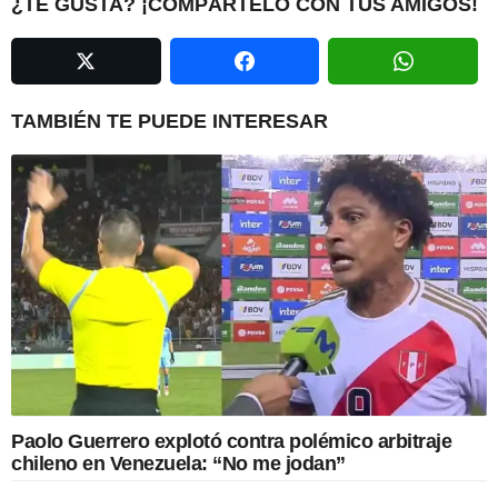
i
¿TE GUSTA? ¡COMPÁRTELO CON TUS AMIGOS!
n
a
t
i
TAMBIÉN TE PUEDE INTERESAR
o
n
Paolo Guerrero explotó contra polémico arbitraje
chileno en Venezuela: “No me jodan”