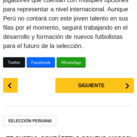
para representar a nivel internacional. Aunque
Perú no contará con este joven talento en sus
filas por el momento, seguirá trabajando en el
desarrollo y formación de nuevos futbolistas
para el futuro de la selección.
Twitter
Facebook
WhatsApp
P
SIGUIENTE
o
s
t
P
a
SELECCIÓN PERUANA
g