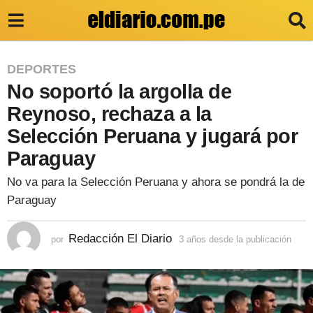
3
DEPORTES
No soportó la argolla de
a
ñ
Reynoso, rechaza a la
o
Selección Peruana y jugará por
s
Paraguay
d
No va para la Selección Peruana y ahora se pondrá la de
e
Paraguay
s
d
Redacción El Diario
por
3 años desde la publicación
3
a
e
ñ
l
o
s
a
d