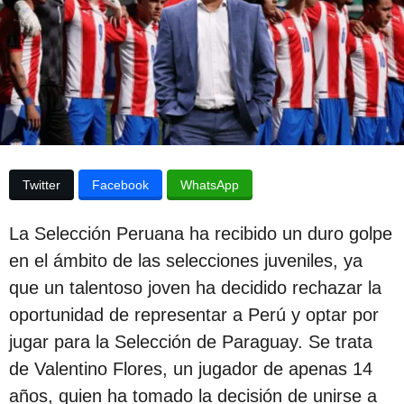
p
e
s
u
d
e
b
l
l
a
p
i
u
c
b
l
a
i
Twitter
Facebook
WhatsApp
c
c
a
i
c
La Selección Peruana ha recibido un duro golpe
i
ó
en el ámbito de las selecciones juveniles, ya
ó
n
n
que un talentoso joven ha decidido rechazar la
3
oportunidad de representar a Perú y optar por
a
jugar para la Selección de Paraguay. Se trata
ñ
de Valentino Flores, un jugador de apenas 14
o
años, quien ha tomado la decisión de unirse a