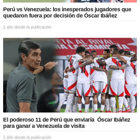
l
i
Perú vs Venezuela: los inesperados jugadores que
c
quedaron fuera por decisión de Óscar Ibáñez
a
c
1 año desde la publicación
1
i
a
ó
ñ
n
o
d
e
s
d
e
l
a
p
u
b
l
i
El poderoso 11 de Perú que enviaría Óscar Ibáñez
c
para ganar a Venezuela de visita
a
c
1 año desde la publicación
1
i