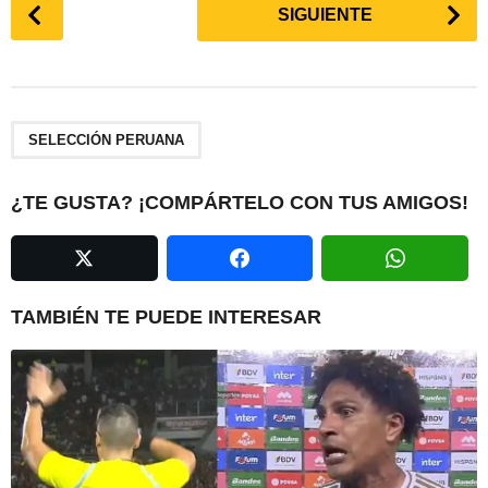
P
SIGUIENTE
o
s
t
P
a
SELECCIÓN PERUANA
g
i
¿TE GUSTA? ¡COMPÁRTELO CON TUS AMIGOS!
n
a
t
i
TAMBIÉN TE PUEDE INTERESAR
o
n