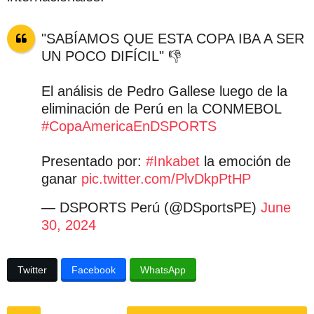
"SABÍAMOS QUE ESTA COPA IBA A SER
UN POCO DIFÍCIL" 👎
El análisis de Pedro Gallese luego de la
eliminación de Perú en la CONMEBOL
#CopaAmericaEnDSPORTS
Presentado por:
#Inkabet
la emoción de
ganar
pic.twitter.com/PlvDkpPtHP
— DSPORTS Perú (@DSportsPE)
June
30, 2024
Twitter
Facebook
WhatsApp