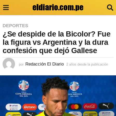
2
DEPORTES
¿Se despide de la Bicolor? Fue
a
ñ
la figura vs Argentina y la dura
o
confesión que dejó Gallese
s
d
Redacción El Diario
por
2 años desde la publicación
2
a
e
ñ
s
o
s
d
d
e
e
s
l
d
e
a
l