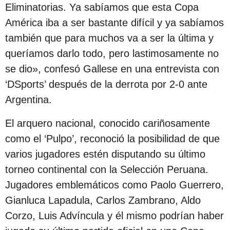
s
Eliminatorias. Ya sabíamos que esta Copa
d
América iba a ser bastante difícil y ya sabíamos
e
también que para muchos va a ser la última y
s
queríamos darlo todo, pero lastimosamente no
d
se dio», confesó Gallese en una entrevista con
e
‘DSports’ después de la derrota por 2-0 ante
l
Argentina.
a
El arquero nacional, conocido cariñosamente
p
como el ‘Pulpo’, reconoció la posibilidad de que
u
varios jugadores estén disputando su último
b
torneo continental con la Selección Peruana.
l
Jugadores emblemáticos como Paolo Guerrero,
i
Gianluca Lapadula, Carlos Zambrano, Aldo
c
Corzo, Luis Advíncula y él mismo podrían haber
a