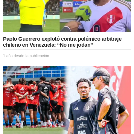
Paolo Guerrero explotó contra polémico arbitraje
chileno en Venezuela: “No me jodan”
1 año desde la publicación
1
a
ñ
o
d
e
s
d
e
l
a
p
u
b