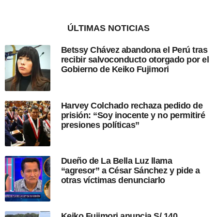
a
ó
ñ
n
o
ÚLTIMAS NOTICIAS
d
e
Betssy Chávez abandona el Perú tras
s
recibir salvoconducto otorgado por el
d
Gobierno de Keiko Fujimori
e
l
a
p
Harvey Colchado rechaza pedido de
u
prisión: “Soy inocente y no permitiré
b
presiones políticas”
l
i
c
a
Dueño de La Bella Luz llama
c
“agresor” a César Sánchez y pide a
i
otras víctimas denunciarlo
ó
n
Keiko Fujimori anuncia S/ 140