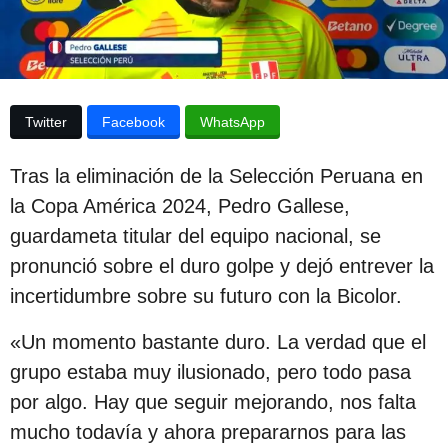
p
a
p
u
u
b
b
l
l
i
Twitter
Facebook
WhatsApp
c
i
a
c
c
Tras la eliminación de la Selección Peruana en
i
a
ó
la Copa América 2024, Pedro Gallese,
c
n
guardameta titular del equipo nacional, se
i
pronunció sobre el duro golpe y dejó entrever la
ó
incertidumbre sobre su futuro con la Bicolor.
n
2
«Un momento bastante duro. La verdad que el
a
grupo estaba muy ilusionado, pero todo pasa
ñ
por algo. Hay que seguir mejorando, nos falta
o
mucho todavía y ahora prepararnos para las