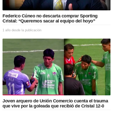
Federico Cúneo no descarta comprar Sporting
Cristal: “Queremos sacar al equipo del hoyo”
1 año desde la publicación
1
a
ñ
o
d
e
s
d
e
l
a
p
u
b
l
Joven arquero de Unión Comercio cuenta el trauma
i
que vive por la goleada que recibió de Cristal 12-0
c
a