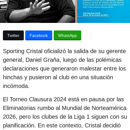
p
a
p
u
u
b
b
l
l
i
Twitter
Facebook
WhatsApp
c
i
a
c
c
Sporting Cristal oficializó la salida de su gerente
i
a
ó
general, Daniel Graña, luego de las polémicas
c
n
declaraciones que generaron malestar entre los
i
hinchas y pusieron al club en una situación
ó
incómoda.
n
2
El Torneo Clausura 2024 está en pausa por las
a
Eliminatorias rumbo al Mundial de Norteamérica
ñ
2026, pero los clubes de la Liga 1 siguen con su
o
planificación. En este contexto, Cristal decidió