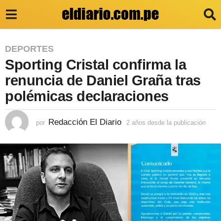
2
DEPORTES
Sporting Cristal confirma la
a
ñ
renuncia de Daniel Graña tras
o
polémicas declaraciones
s
d
Redacción El Diario
por
2 años desde la publicación
2
a
e
ñ
s
o
s
d
d
e
e
s
l
d
e
a
l