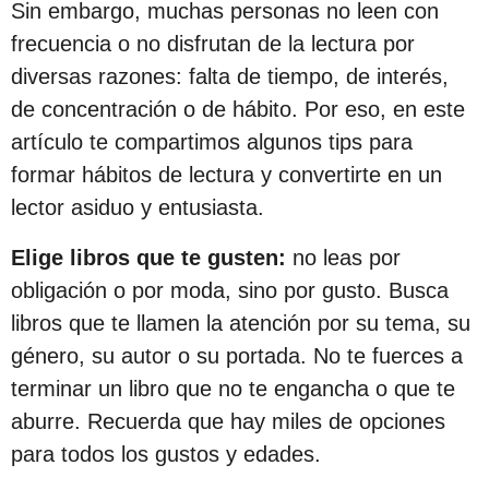
Sin embargo, muchas personas no leen con
s
frecuencia o no disfrutan de la lectura por
d
diversas razones: falta de tiempo, de interés,
e
de concentración o de hábito. Por eso, en este
s
artículo te compartimos algunos tips para
d
formar hábitos de lectura y convertirte en un
e
lector asiduo y entusiasta.
l
a
Elige libros que te gusten:
no leas por
p
obligación o por moda, sino por gusto. Busca
u
libros que te llamen la atención por su tema, su
b
género, su autor o su portada. No te fuerces a
l
terminar un libro que no te engancha o que te
i
aburre. Recuerda que hay miles de opciones
c
para todos los gustos y edades.
a