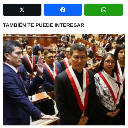
a
g
i
n
TAMBIÉN TE PUEDE INTERESAR
a
t
i
o
n