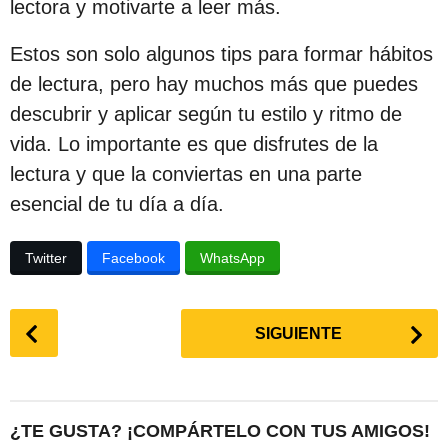
lectora y motivarte a leer más.
Estos son solo algunos tips para formar hábitos
de lectura, pero hay muchos más que puedes
descubrir y aplicar según tu estilo y ritmo de
vida. Lo importante es que disfrutes de la
lectura y que la conviertas en una parte
esencial de tu día a día.
Twitter
Facebook
WhatsApp
P
SIGUIENTE
o
s
t
P
¿TE GUSTA? ¡COMPÁRTELO CON TUS AMIGOS!