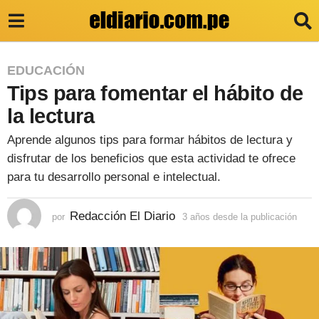
3
EDUCACIÓN
Tips para fomentar el hábito de
a
ñ
la lectura
o
Aprende algunos tips para formar hábitos de lectura y
s
disfrutar de los beneficios que esta actividad te ofrece
d
para tu desarrollo personal e intelectual.
e
Redacción El Diario
por
3 años desde la publicación
3
s
a
d
ñ
o
e
s
l
d
e
a
s