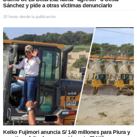
c
Sánchez y pide a otras víctimas denunciarlo
i
ó
10 horas desde la publicación
9
n
h
o
r
a
s
d
e
s
d
e
l
a
p
u
b
l
i
c
a
Keiko Fujimori anuncia S/ 140 millones para Piura y
c