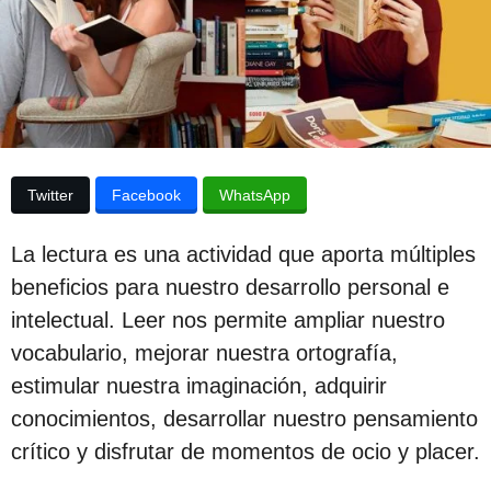
p
d
e
u
l
a
b
p
l
u
b
i
l
c
i
Twitter
Facebook
WhatsApp
c
a
a
c
c
La lectura es una actividad que aporta múltiples
i
i
ó
beneficios para nuestro desarrollo personal e
n
ó
intelectual. Leer nos permite ampliar nuestro
n
vocabulario, mejorar nuestra ortografía,
3
estimular nuestra imaginación, adquirir
a
conocimientos, desarrollar nuestro pensamiento
ñ
crítico y disfrutar de momentos de ocio y placer.
o