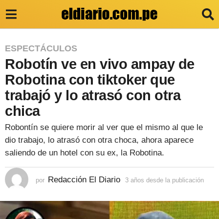
3
ESPECTÁCULOS
Robotín ve en vivo ampay de
a
ñ
Robotina con tiktoker que
o
trabajó y lo atrasó con otra
s
chica
d
Robontín se quiere morir al ver que el mismo al que le
e
dio trabajo, lo atrasó con otra choca, ahora aparece
s
saliendo de un hotel con su ex, la Robotina.
d
e
Redacción El Diario
por
3 años desde la publicación
3
a
l
ñ
a
o
s