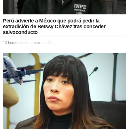
l
i
c
Perú advierte a México que podrá pedir la
a
extradición de Betssy Chávez tras conceder
c
salvoconducto
i
ó
13 horas desde la publicación
1
n
3
h
o
r
a
s
d
e
s
d
e
l
a
p
u