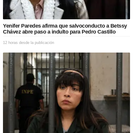
Yenifer Paredes afirma que salvoconducto a Betssy
Chávez abre paso a indulto para Pedro Castillo
12 horas desde la publicación
1
2
h
o
r
a
s
d
e
s
d
e
l
a
p
u
b