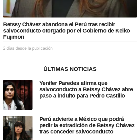
b
l
i
c
Betssy Chávez abandona el Perú tras recibir
a
salvoconducto otorgado por el Gobierno de Keiko
c
Fujimori
i
ó
2 días desde la publicación
2
n
d
í
a
ÚLTIMAS NOTICIAS
s
d
Yenifer Paredes afirma que
e
salvoconducto a Betssy Chávez abre
s
paso a indulto para Pedro Castillo
d
e
l
a
Perú advierte a México que podrá
p
pedir la extradición de Betssy Chávez
u
tras conceder salvoconducto
b
l