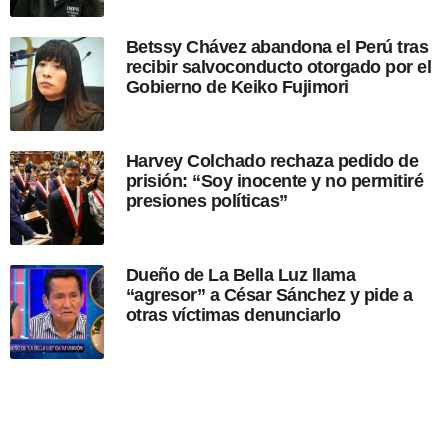
i
c
Betssy Chávez abandona el Perú tras
a
recibir salvoconducto otorgado por el
c
Gobierno de Keiko Fujimori
i
ó
n
Harvey Colchado rechaza pedido de
prisión: “Soy inocente y no permitiré
presiones políticas”
Dueño de La Bella Luz llama
“agresor” a César Sánchez y pide a
otras víctimas denunciarlo