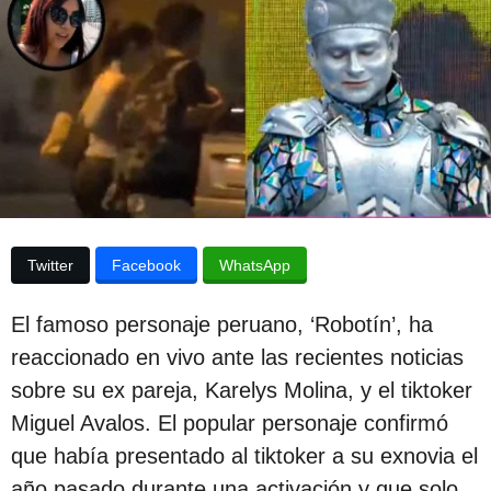
p
d
e
u
s
b
d
e
l
l
i
a
p
c
u
b
a
l
c
i
Twitter
Facebook
WhatsApp
c
i
a
ó
c
El famoso personaje peruano, ‘Robotín’, ha
i
n
ó
reaccionado en vivo ante las recientes noticias
3
n
sobre su ex pareja, Karelys Molina, y el tiktoker
a
Miguel Avalos. El popular personaje confirmó
ñ
que había presentado al tiktoker a su exnovia el
o
año pasado durante una activación y que solo