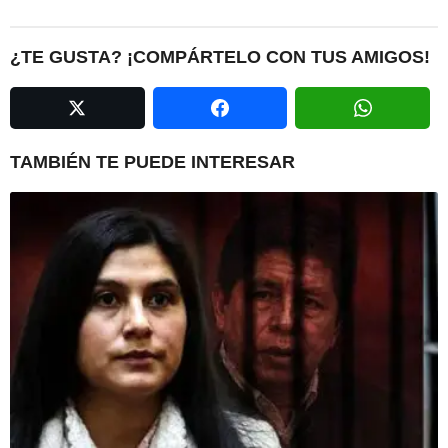
t
P
¿TE GUSTA? ¡COMPÁRTELO CON TUS AMIGOS!
a
g
i
n
TAMBIÉN TE PUEDE INTERESAR
a
t
i
o
n