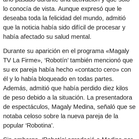
s
lo conocía de vista. Aunque expresó que le
d
deseaba toda la felicidad del mundo, admitió
e
que la noticia había sido difícil de procesar y
s
había afectado su salud mental.
d
e
Durante su aparición en el programa «Magaly
l
TV La Firme», ‘Robotín’ también mencionó que
a
su ex pareja había hecho «contacto cero» con
p
él y lo había bloqueado en todas partes.
u
Además, admitió que había perdido diez kilos
b
de peso debido a la situación. La presentadora
l
de espectáculos, Magaly Medina, señaló que se
i
notaba celoso sobre la nueva pareja de la
c
popular ‘Robotina’.
a