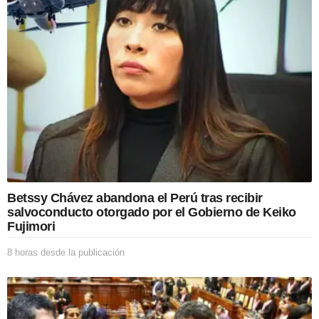
o
n
Betssy Chávez abandona el Perú tras recibir
salvoconducto otorgado por el Gobierno de Keiko
Fujimori
8 horas desde la publicación
8
h
o
r
a