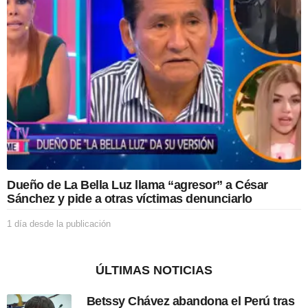
s
d
e
l
a
p
u
b
l
i
c
a
c
i
Dueño de La Bella Luz llama “agresor” a César
ó
Sánchez y pide a otras víctimas denunciarlo
n
1 día desde la publicación
1
d
í
a
ÚLTIMAS NOTICIAS
d
e
Betssy Chávez abandona el Perú tras
s