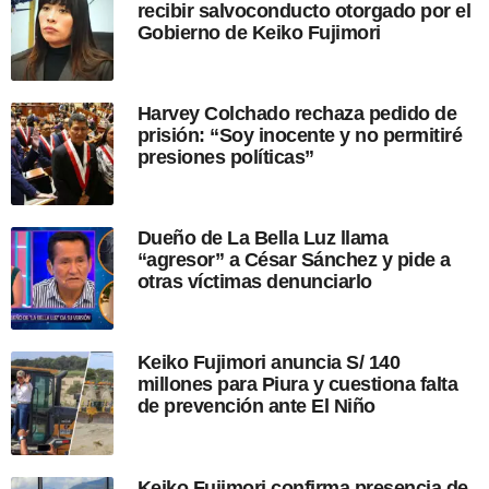
recibir salvoconducto otorgado por el
d
Gobierno de Keiko Fujimori
e
l
a
p
Harvey Colchado rechaza pedido de
u
prisión: “Soy inocente y no permitiré
b
presiones políticas”
l
i
c
a
Dueño de La Bella Luz llama
c
“agresor” a César Sánchez y pide a
i
otras víctimas denunciarlo
ó
n
Keiko Fujimori anuncia S/ 140
millones para Piura y cuestiona falta
de prevención ante El Niño
Keiko Fujimori confirma presencia de