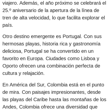
viajero. Además, el año próximo se celebrará el
s
25.º aniversario de la apertura de la línea de
d
tren de alta velocidad, lo que facilita explorar el
e
país.
s
d
Otro destino emergente es Portugal. Con sus
e
hermosas playas, historia rica y gastronomía
l
deliciosa, Portugal se ha convertido en un
a
favorito en Europa. Ciudades como Lisboa y
p
Oporto ofrecen una combinación perfecta de
u
cultura y relajación.
b
l
En América del Sur, Colombia está en el punto
i
de mira. Con paisajes impresionantes, desde
c
las playas del Caribe hasta las montañas de los
a
Andes, Colombia ofrece una diversidad que