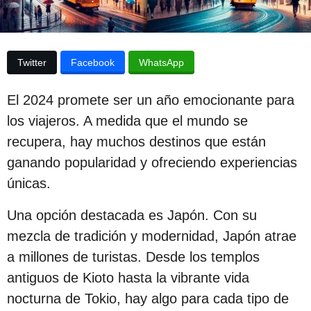
p
u
b
u
l
b
i
Twitter
Facebook
WhatsApp
c
l
a
i
c
El 2024 promete ser un año emocionante para
i
c
ó
los viajeros. A medida que el mundo se
n
a
recupera, hay muchos destinos que están
c
ganando popularidad y ofreciendo experiencias
i
únicas.
ó
Una opción destacada es Japón. Con su
n
mezcla de tradición y modernidad, Japón atrae
2
a millones de turistas. Desde los templos
a
antiguos de Kioto hasta la vibrante vida
ñ
nocturna de Tokio, hay algo para cada tipo de
o