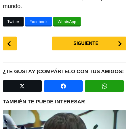
mundo.
Twitter
Facebook
WhatsApp
P
SIGUIENTE
o
s
t
P
¿TE GUSTA? ¡COMPÁRTELO CON TUS AMIGOS!
a
g
i
n
TAMBIÉN TE PUEDE INTERESAR
a
t
i