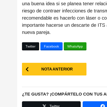
una buena idea si se planea tener rela
riesgo de contraer infecciones de transm
recomendable es hacerlo con láser o co
importante hacerse un descarte de ITS 
nueva pareja.
Twitter
Facebook
WhatsApp
P
NOTA ANTERIOR
o
s
t
¿TE GUSTA? ¡COMPÁRTELO CON TUS A
P
Twitter