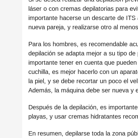
c
láser o con cremas depilatorias para ev
a
importante hacerse un descarte de ITS 
c
nueva pareja, y realizarse otro al meno
i
ó
Para los hombres, es recomendable acu
n
depilación se adapta mejor a su tipo de p
importante tener en cuenta que pueden g
cuchilla, es mejor hacerlo con un aparat
la piel, y se debe recortar un poco el ve
Además, la máquina debe ser nueva y e
Después de la depilación, es importante e
playas, y usar cremas hidratantes rec
En resumen, depilarse toda la zona púb