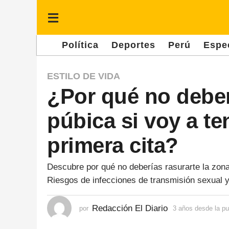
Política
Deportes
Perú
Espe
3
ESTILO DE VIDA
¿Por qué no deber
a
ñ
púbica si voy a te
o
s
primera cita?
d
e
Descubre por qué no deberías rasurarte la zona 
Riesgos de infecciones de transmisión sexual 
s
d
Redacción El Diario
por
3 años desde la pu
e