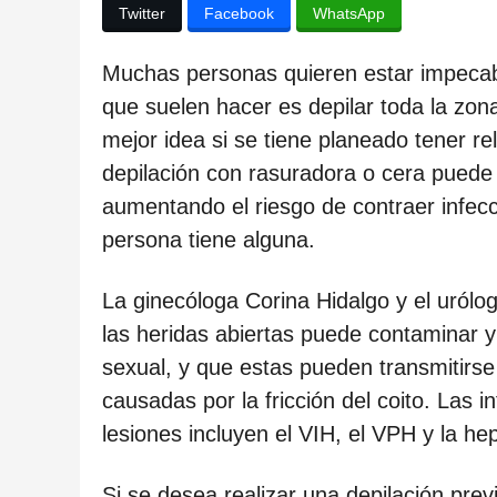
ñ
Twitter
Facebook
WhatsApp
o
s
Muchas personas quieren estar impecabl
d
que suelen hacer es depilar toda la zon
e
mejor idea si se tiene planeado tener re
s
depilación con rasuradora o cera puede
d
aumentando el riesgo de contraer infecci
e
persona tiene alguna.
l
La ginecóloga Corina Hidalgo y el urólo
a
las heridas abiertas puede contaminar 
p
sexual, y que estas pueden transmitirse
u
causadas por la fricción del coito. Las 
b
lesiones incluyen el VIH, el VPH y la hep
l
i
Si se desea realizar una depilación prev