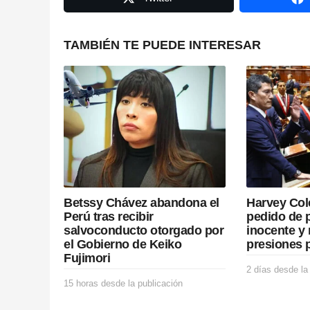
a
g
TAMBIÉN TE PUEDE INTERESAR
i
n
a
t
i
Betssy Chávez abandona el
Harvey Col
o
Perú tras recibir
pedido de 
salvoconducto otorgado por
inocente y 
n
el Gobierno de Keiko
presiones p
Fujimori
2 días desde la
15 horas desde la publicación
1
5
h