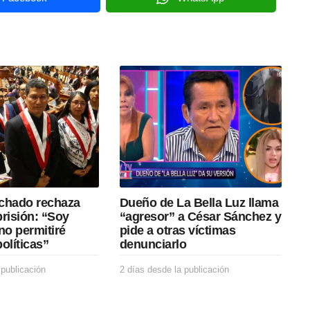
chado rechaza
Dueño de La Bella Luz llama
prisión: “Soy
“agresor” a César Sánchez y
no permitiré
pide a otras víctimas
olíticas”
denunciarlo
 publicación
2
2 días desde la publicación
2
d
d
í
í
a
a