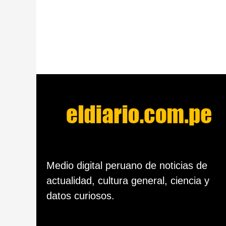
o
r
a
s
d
e
s
d
e
l
a
p
u
b
l
i
c
Medio digital peruano de noticias de
a
actualidad, cultura general, ciencia y
c
i
datos curiosos.
ó
n