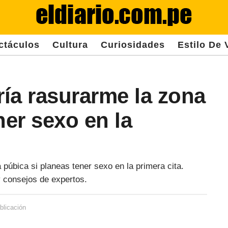
ctáculos
Cultura
Curiosidades
Estilo De 
ía rasurarme la zona
ner sexo en la
púbica si planeas tener sexo en la primera cita.
y consejos de expertos.
blicación
3
a
ñ