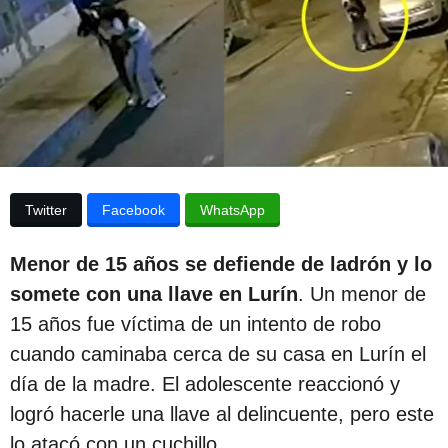
e
p
s
u
d
e
b
l
l
a
p
i
u
b
c
l
a
i
Twitter
Facebook
WhatsApp
c
c
a
i
c
Menor de 15 años se defiende de ladrón y lo
i
ó
ó
somete con una llave en Lurín
. Un menor de
n
n
15 años fue víctima de un intento de robo
3
cuando caminaba cerca de su casa en Lurín el
a
día de la madre. El adolescente reaccionó y
ñ
logró hacerle una llave al delincuente, pero este
o
lo atacó con un cuchillo.