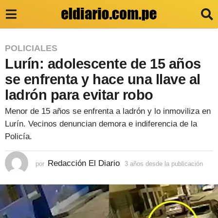
3
POLICIALES
Lurín: adolescente de 15 años
a
ñ
se enfrenta y hace una llave al
o
ladrón para evitar robo
s
Menor de 15 años se enfrenta a ladrón y lo inmoviliza en
d
Lurín. Vecinos denuncian demora e indiferencia de la
e
Policía.
s
Redacción El Diario
d
por
3 años desde la publicación
3
a
e
ñ
o
l
s
a
d