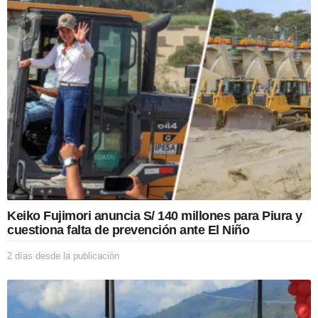
i
o
n
Keiko Fujimori anuncia S/ 140 millones para Piura y
cuestiona falta de prevención ante El Niño
2 días desde la publicación
2
d
í
a
s