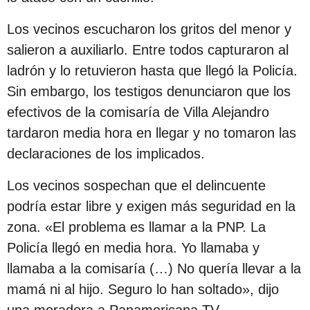
s
Los vecinos escucharon los gritos del menor y
d
salieron a auxiliarlo. Entre todos capturaron al
e
ladrón y lo retuvieron hasta que llegó la Policía.
s
Sin embargo, los testigos denunciaron que los
d
efectivos de la comisaría de Villa Alejandro
e
tardaron media hora en llegar y no tomaron las
l
declaraciones de los implicados.
a
p
Los vecinos sospechan que el delincuente
u
podría estar libre y exigen más seguridad en la
b
zona. «El problema es llamar a la PNP. La
l
Policía llegó en media hora. Yo llamaba y
i
llamaba a la comisaría (…) No quería llevar a la
c
mamá ni al hijo. Seguro lo han soltado», dijo
a