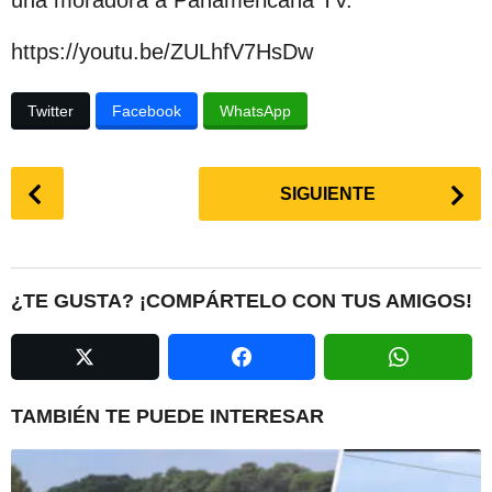
una moradora a Panamericana TV.
c
i
https://youtu.be/ZULhfV7HsDw
ó
Twitter
Facebook
WhatsApp
n
P
SIGUIENTE
o
s
t
P
¿TE GUSTA? ¡COMPÁRTELO CON TUS AMIGOS!
a
g
i
n
TAMBIÉN TE PUEDE INTERESAR
a
t