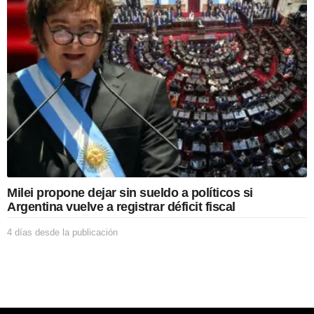
e
s
d
e
l
a
p
u
b
l
i
c
a
c
Milei propone dejar sin sueldo a políticos si
i
Argentina vuelve a registrar déficit fiscal
ó
n
4 días desde la publicación
4
d
í
a
s
d
e