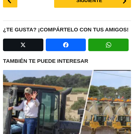
SIGUIENTE
o
s
t
P
¿TE GUSTA? ¡COMPÁRTELO CON TUS AMIGOS!
a
g
i
n
TAMBIÉN TE PUEDE INTERESAR
a
t
i
o
n