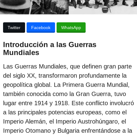
p
u
b
u
l
b
i
Twitter
Facebook
WhatsApp
c
l
a
i
c
Introducción a las Guerras
i
c
Mundiales
ó
n
a
Las Guerras Mundiales, que definen gran parte
c
del siglo XX, transformaron profundamente la
i
geopolítica global. La Primera Guerra Mundial,
ó
también conocida como la Gran Guerra, tuvo
n
lugar entre 1914 y 1918. Este conflicto involucró
2
a las principales potencias europeas, como el
a
Imperio Alemán, el Imperio Austrohúngaro, el
ñ
Imperio Otomano y Bulgaria enfrentándose a la
o