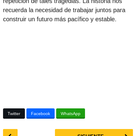
repetición de tales tragedias. La historia nos
recuerda la necesidad de trabajar juntos para
construir un futuro más pacífico y estable.
Twitter
Facebook
WhatsApp
P