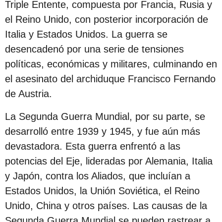
Triple Entente, compuesta por Francia, Rusia y
s
el Reino Unido, con posterior incorporación de
d
Italia y Estados Unidos. La guerra se
e
desencadenó por una serie de tensiones
s
políticas, económicas y militares, culminando en
d
el asesinato del archiduque Francisco Fernando
e
de Austria.
l
a
La Segunda Guerra Mundial, por su parte, se
p
desarrolló entre 1939 y 1945, y fue aún más
u
devastadora. Esta guerra enfrentó a las
b
potencias del Eje, lideradas por Alemania, Italia
l
y Japón, contra los Aliados, que incluían a
i
Estados Unidos, la Unión Soviética, el Reino
c
Unido, China y otros países. Las causas de la
a
Segunda Guerra Mundial se pueden rastrear a