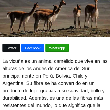
p
d
e
u
l
a
b
p
l
u
b
i
l
c
i
c
a
Twitter
Facebook
WhatsApp
a
c
c
i
La vicuña es un animal camélido que vive en las
i
ó
n
alturas de los Andes de América del Sur,
ó
principalmente en Perú, Bolivia, Chile y
n
Argentina. Su fibra se ha convertido en un
3
producto de lujo, gracias a su suavidad, brillo y
a
durabilidad. Además, es una de las fibras más
ñ
resistentes del mundo, lo que significa que la
o