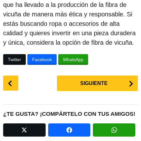
que ha llevado a la producción de la fibra de
vicuña de manera más ética y responsable. Si
estás buscando ropa o accesorios de alta
calidad y quieres invertir en una pieza duradera
y única, considera la opción de fibra de vicuña.
Twitter
Facebook
WhatsApp
P
SIGUIENTE
o
s
t
P
¿TE GUSTA? ¡COMPÁRTELO CON TUS AMIGOS!
a
g
i