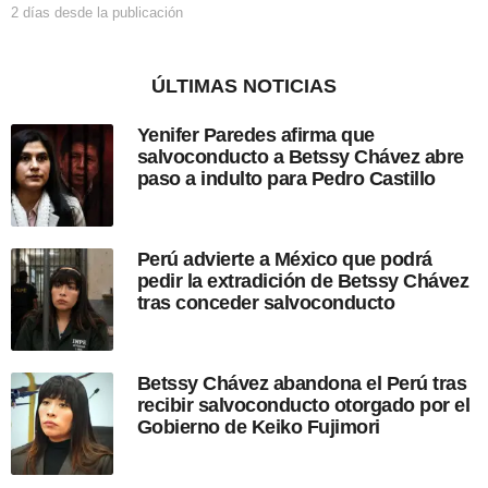
2 días desde la publicación
2
n
d
í
a
ÚLTIMAS NOTICIAS
s
d
Yenifer Paredes afirma que
e
salvoconducto a Betssy Chávez abre
s
paso a indulto para Pedro Castillo
d
e
l
a
Perú advierte a México que podrá
p
pedir la extradición de Betssy Chávez
u
tras conceder salvoconducto
b
l
i
c
Betssy Chávez abandona el Perú tras
a
recibir salvoconducto otorgado por el
c
Gobierno de Keiko Fujimori
i
ó
n