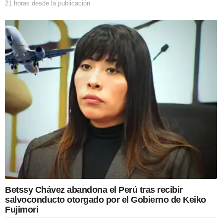
21 horas desde la publicación
2
n
1
h
o
r
a
s
d
e
s
d
e
l
a
p
u
b
l
i
c
Betssy Chávez abandona el Perú tras recibir
a
salvoconducto otorgado por el Gobierno de Keiko
c
Fujimori
i
ó