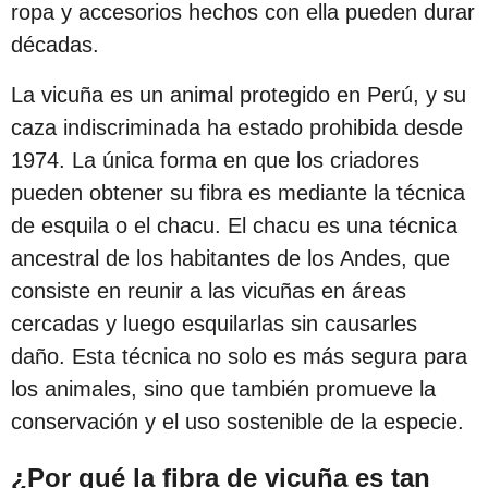
ropa y accesorios hechos con ella pueden durar
s
décadas.
d
e
La vicuña es un animal protegido en Perú, y su
s
caza indiscriminada ha estado prohibida desde
d
1974. La única forma en que los criadores
e
pueden obtener su fibra es mediante la técnica
l
de esquila o el chacu. El chacu es una técnica
a
ancestral de los habitantes de los Andes, que
p
consiste en reunir a las vicuñas en áreas
u
cercadas y luego esquilarlas sin causarles
b
daño. Esta técnica no solo es más segura para
l
los animales, sino que también promueve la
i
conservación y el uso sostenible de la especie.
c
a
¿Por qué la fibra de vicuña es tan