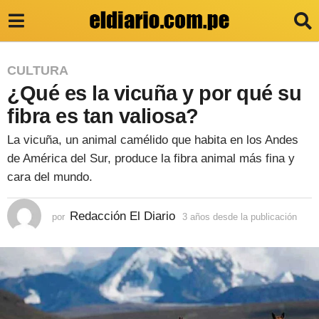
3
CULTURA
¿Qué es la vicuña y por qué su
a
ñ
fibra es tan valiosa?
o
La vicuña, un animal camélido que habita en los Andes
s
de América del Sur, produce la fibra animal más fina y
d
cara del mundo.
e
Redacción El Diario
por
3 años desde la publicación
3
s
a
d
ñ
o
e
s
l
d
e
a
s