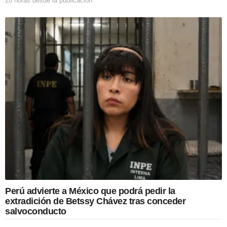
20 horas desde la publicación
2
0
h
o
r
a
s
d
e
s
d
e
l
a
p
u
b
l
i
c
Perú advierte a México que podrá pedir la
a
extradición de Betssy Chávez tras conceder
c
salvoconducto
i
ó