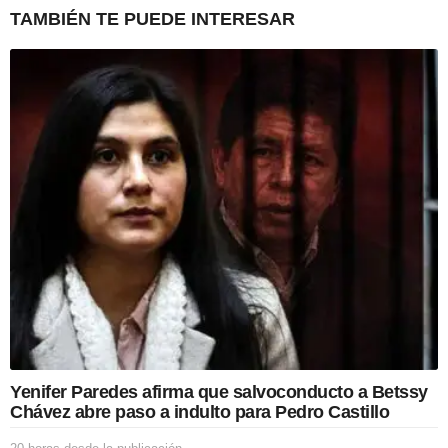
n
TAMBIÉN TE PUEDE INTERESAR
a
t
i
o
n
Yenifer Paredes afirma que salvoconducto a Betssy
Chávez abre paso a indulto para Pedro Castillo