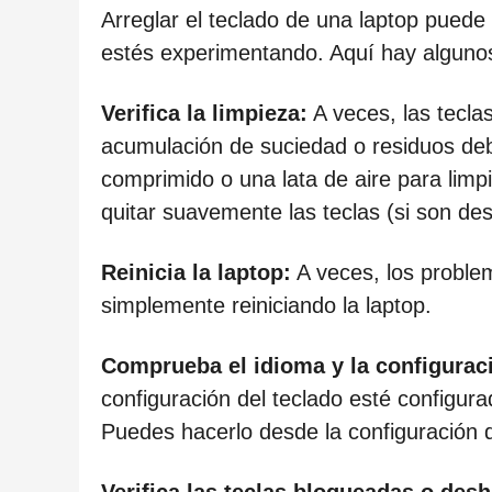
ñ
Arreglar el teclado de una laptop puede
o
estés experimentando. Aquí hay alguno
s
d
Verifica la limpieza:
A veces, las tecla
e
acumulación de suciedad o residuos debaj
s
comprimido o una lata de aire para limp
d
quitar suavemente las teclas (si son des
e
l
Reinicia la laptop:
A veces, los proble
a
simplemente reiniciando la laptop.
p
u
Comprueba el idioma y la configuraci
b
configuración del teclado esté configur
l
Puedes hacerlo desde la configuración de
i