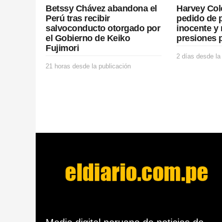
Betssy Chávez abandona el
Harvey Col
o
Perú tras recibir
pedido de 
salvoconducto otorgado por
inocente y 
n
el Gobierno de Keiko
presiones p
Fujimori
2 días desde la
21 horas desde la publicación
2
1
h
o
r
a
s
d
e
s
d
e
l
a
p
u
b