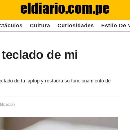
ctáculos
Cultura
Curiosidades
Estilo De 
 teclado de mi
clado de tu laptop y restaura su funcionamiento de
blicación
3
a
ñ
o
s