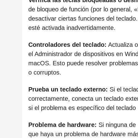
Verifica las teclas bloqueadas o desh
c
de bloqueo de función (por lo general, 
a
desactivar ciertas funciones del teclad
c
esté activada inadvertidamente.
i
ó
Controladores del teclado:
Actualiza o
n
el Administrador de dispositivos en Win
macOS. Esto puede resolver problemas 
o corruptos.
Prueba un teclado externo:
Si el tecla
correctamente, conecta un teclado exter
si el problema es específico del teclad
Problema de hardware:
Si ninguna de l
que haya un problema de hardware más 