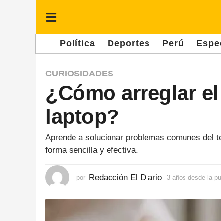
Política
Deportes
Perú
Espe
3
CURIOSIDADES
¿Cómo arreglar el
a
ñ
laptop?
o
s
Aprende a solucionar problemas comunes del te
d
forma sencilla y efectiva.
e
s
Redacción El Diario
por
3 años desde la pu
d
e