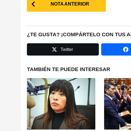
P
NOTA ANTERIOR
o
s
t
¿TE GUSTA? ¡COMPÁRTELO CON TUS A
P
Twitter
a
g
TAMBIÉN TE PUEDE INTERESAR
i
n
a
t
i