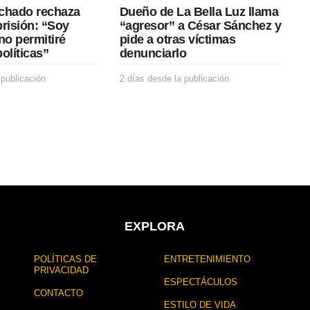
chado rechaza
Dueño de La Bella Luz llama
prisión: “Soy
“agresor” a César Sánchez y
no permitiré
pide a otras víctimas
olíticas”
denunciarlo
 publicación
2
2 días desde la publicación
2
d
d
í
í
a
a
s
s
d
d
e
e
s
s
d
d
e
e
l
l
a
a
EXPLORA
p
p
u
u
POLÍTICAS DE
ENTRETENIMIENTO
b
b
PRIVACIDAD
l
l
ESPECTÁCULOS
i
i
CONTACTO
c
c
ESTILO DE VIDA