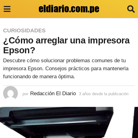
3
CURIOSIDADES
¿Cómo arreglar una impresora
a
ñ
Epson?
o
Descubre cómo solucionar problemas comunes de tu
s
impresora Epson. Consejos prácticos para mantenerla
d
funcionando de manera óptima.
e
Redacción El Diario
por
3 años desde la publicación
3
s
a
d
ñ
o
e
s
l
d
e
a
s