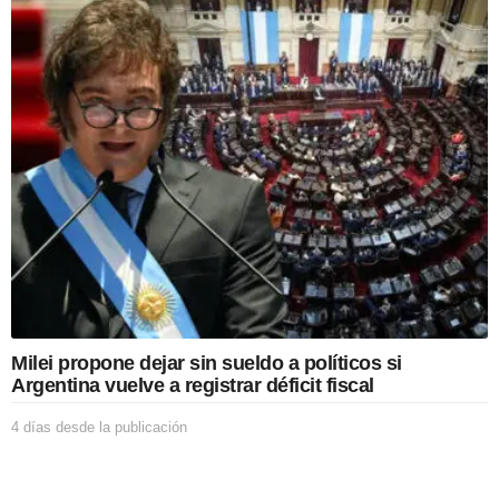
a
s
d
e
s
d
e
l
a
p
u
b
l
i
c
a
c
Milei propone dejar sin sueldo a políticos si
i
Argentina vuelve a registrar déficit fiscal
ó
n
4 días desde la publicación
4
d
í
a