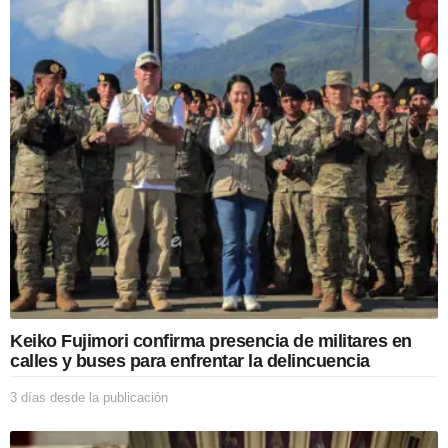
í
a
s
d
e
s
d
e
l
a
p
u
b
l
i
c
a
c
Keiko Fujimori confirma presencia de militares en
i
calles y buses para enfrentar la delincuencia
ó
n
3 días desde la publicación
3
d
í