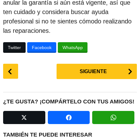
anular la garantía si aún está vigente, así que
ten cuidado y considera buscar ayuda
profesional si no te sientes cómodo realizando
las reparaciones.
Twitter
Facebook
WhatsApp
P
SIGUIENTE
o
s
t
P
¿TE GUSTA? ¡COMPÁRTELO CON TUS AMIGOS!
a
g
i
n
TAMBIÉN TE PUEDE INTERESAR