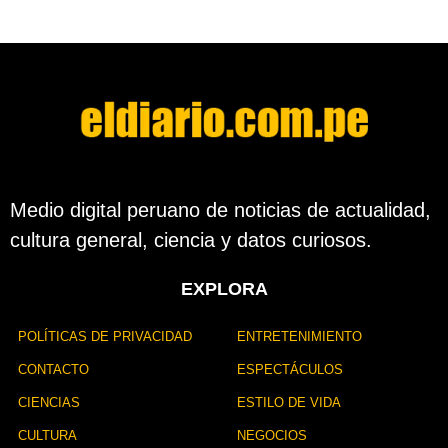
s
d
e
s
d
e
l
a
p
u
b
Medio digital peruano de noticias de actualidad,
l
cultura general, ciencia y datos curiosos.
i
c
a
EXPLORA
c
i
ó
POLÍTICAS DE PRIVACIDAD
ENTRETENIMIENTO
n
CONTACTO
ESPECTÁCULOS
CIENCIAS
ESTILO DE VIDA
CULTURA
NEGOCIOS