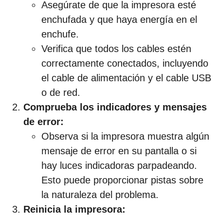
Asegúrate de que la impresora esté
s
enchufada y que haya energía en el
d
enchufe.
e
Verifica que todos los cables estén
s
correctamente conectados, incluyendo
d
el cable de alimentación y el cable USB
e
o de red.
l
Comprueba los indicadores y mensajes
a
de error:
p
Observa si la impresora muestra algún
u
mensaje de error en su pantalla o si
b
hay luces indicadoras parpadeando.
l
Esto puede proporcionar pistas sobre
i
la naturaleza del problema.
c
Reinicia la impresora:
a