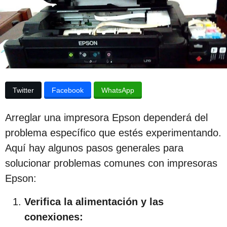
p
d
e
u
l
a
b
p
l
u
b
i
l
c
i
Twitter
Facebook
WhatsApp
c
a
a
c
c
Arreglar una impresora Epson dependerá del
i
i
ó
problema específico que estés experimentando.
n
ó
Aquí hay algunos pasos generales para
n
solucionar problemas comunes con impresoras
3
Epson:
a
Verifica la alimentación y las
ñ
conexiones:
o