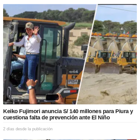
a
t
i
o
n
Keiko Fujimori anuncia S/ 140 millones para Piura y
cuestiona falta de prevención ante El Niño
2 días desde la publicación
2
d