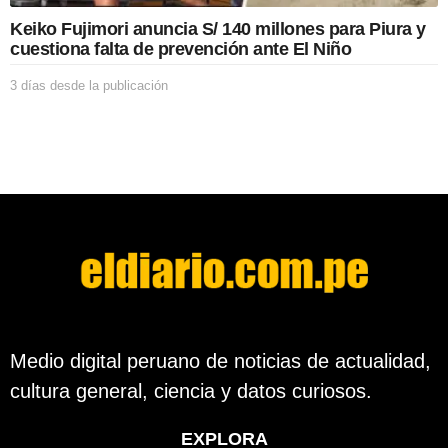
c
Keiko Fujimori anuncia S/ 140 millones para Piura y
a
cuestiona falta de prevención ante El Niño
c
i
3 días desde la publicación
3
ó
d
n
í
a
s
d
e
s
d
e
l
a
p
u
b
Medio digital peruano de noticias de actualidad,
l
cultura general, ciencia y datos curiosos.
i
c
a
EXPLORA
c