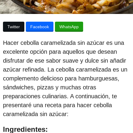
p
u
b
u
l
b
i
Twitter
Facebook
WhatsApp
c
l
a
i
c
Hacer cebolla caramelizada sin azúcar es una
i
c
ó
excelente opción para aquellos que desean
n
a
disfrutar de ese sabor suave y dulce sin añadir
c
azúcar refinada. La cebolla caramelizada es un
i
complemento delicioso para hamburguesas,
ó
sándwiches, pizzas y muchas otras
n
preparaciones culinarias. A continuación, te
3
presentaré una receta para hacer cebolla
a
caramelizada sin azúcar:
ñ
o
Ingredientes: