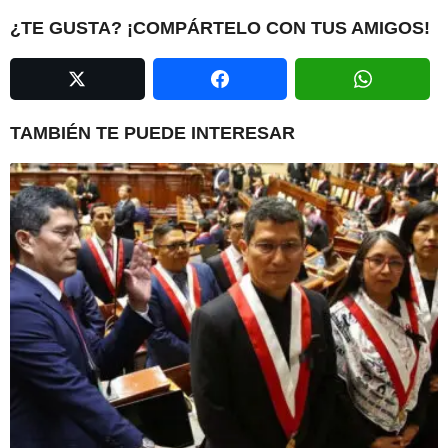
P
¿TE GUSTA? ¡COMPÁRTELO CON TUS AMIGOS!
a
g
i
n
TAMBIÉN TE PUEDE INTERESAR
a
t
i
o
n