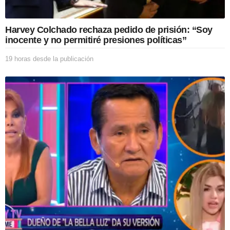
Harvey Colchado rechaza pedido de prisión: “Soy
inocente y no permitiré presiones políticas”
19 horas desde la publicación
1
9
h
o
r
a
s
d
e
s
d
e
l
a
p
u
b
l