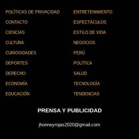
i
ó
POLÍTICAS DE PRIVACIDAD
ENTRETENIMIENTO
n
CONTACTO
ESPECTÁCULOS
CIENCIAS
ESTILO DE VIDA
CULTURA
NEGOCIOS
CURIOSIDADES
PERÚ
DEPORTES
POLÍTICA
DERECHO
SALUD
ECONOMÍA
TECNOLOGÍA
EDUCACIÓN
TENDENCIAS
PRENSA Y PUBLICIDAD
jhonneyrojas2020@gmail.com