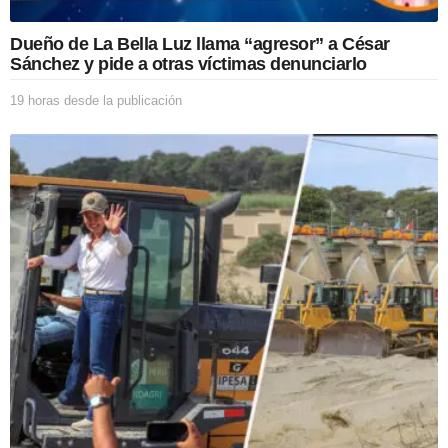
i
c
Dueño de La Bella Luz llama “agresor” a César
a
Sánchez y pide a otras víctimas denunciarlo
c
i
19 horas desde la publicación
1
ó
9
n
h
o
r
a
s
d
e
s
d
e
l
a
p
u
b
l
i