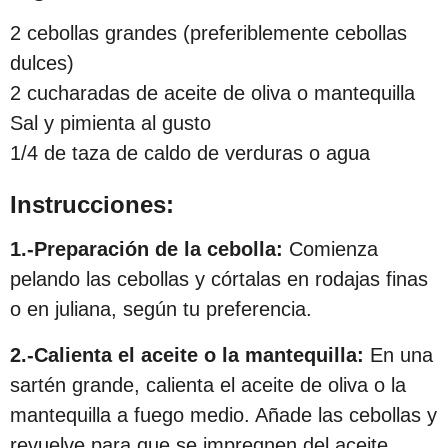
s
2 cebollas grandes (preferiblemente cebollas
d
dulces)
e
2 cucharadas de aceite de oliva o mantequilla
s
Sal y pimienta al gusto
d
1/4 de taza de caldo de verduras o agua
e
l
Instrucciones:
a
1.-Preparación de la cebolla:
Comienza
p
pelando las cebollas y córtalas en rodajas finas
u
o en juliana, según tu preferencia.
b
l
2.-Calienta el aceite o la mantequilla:
En una
i
sartén grande, calienta el aceite de oliva o la
c
mantequilla a fuego medio. Añade las cebollas y
a
revuelve para que se impregnen del aceite.