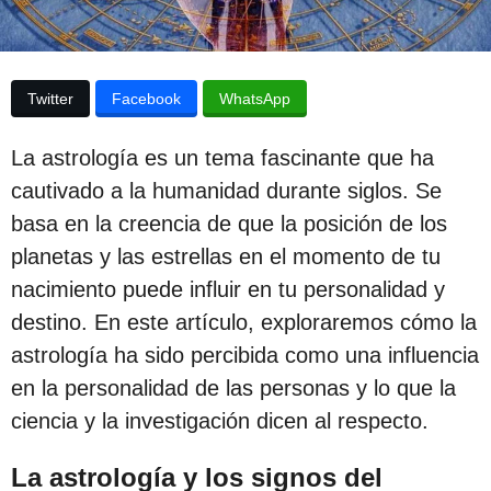
p
u
b
u
l
b
i
Twitter
Facebook
WhatsApp
c
l
a
i
c
La astrología es un tema fascinante que ha
i
c
ó
cautivado a la humanidad durante siglos. Se
n
a
basa en la creencia de que la posición de los
c
planetas y las estrellas en el momento de tu
i
nacimiento puede influir en tu personalidad y
ó
destino. En este artículo, exploraremos cómo la
n
astrología ha sido percibida como una influencia
3
en la personalidad de las personas y lo que la
a
ciencia y la investigación dicen al respecto.
ñ
o
La astrología y los signos del