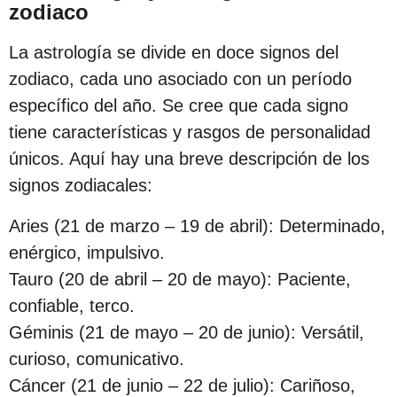
zodiaco
s
d
La astrología se divide en doce signos del
e
zodiaco, cada uno asociado con un período
s
específico del año. Se cree que cada signo
d
tiene características y rasgos de personalidad
e
únicos. Aquí hay una breve descripción de los
l
signos zodiacales:
a
p
Aries (21 de marzo – 19 de abril): Determinado,
u
enérgico, impulsivo.
b
Tauro (20 de abril – 20 de mayo): Paciente,
l
confiable, terco.
i
Géminis (21 de mayo – 20 de junio): Versátil,
c
curioso, comunicativo.
a
Cáncer (21 de junio – 22 de julio): Cariñoso,