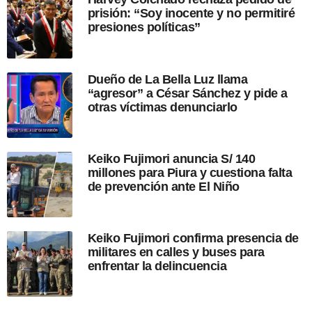
u
prisión: “Soy inocente y no permitiré
b
presiones políticas”
l
i
c
a
Dueño de La Bella Luz llama
c
“agresor” a César Sánchez y pide a
i
otras víctimas denunciarlo
ó
n
Keiko Fujimori anuncia S/ 140
millones para Piura y cuestiona falta
de prevención ante El Niño
Keiko Fujimori confirma presencia de
militares en calles y buses para
enfrentar la delincuencia