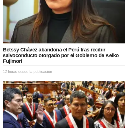
Betssy Chávez abandona el Perú tras recibir
salvoconducto otorgado por el Gobierno de Keiko
Fujimori
12 horas desde la publicación
1
2
h
o
r
a
s
d
e
s
d