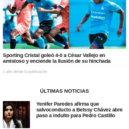
e
s
d
e
l
a
p
u
b
l
Sporting Cristal goleó 4-0 a César Vallejo en
i
amistoso y enciende la ilusión de su hinchada
c
a
1 año desde la publicación
1
c
a
i
ñ
ó
o
n
ÚLTIMAS NOTICIAS
d
e
Yenifer Paredes afirma que
s
salvoconducto a Betssy Chávez abre
d
paso a indulto para Pedro Castillo
e
l
a