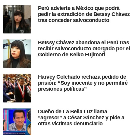
p
Perú advierte a México que podrá
u
pedir la extradición de Betssy Chávez
b
tras conceder salvoconducto
l
i
c
a
Betssy Chávez abandona el Perú tras
c
recibir salvoconducto otorgado por el
i
Gobierno de Keiko Fujimori
ó
n
Harvey Colchado rechaza pedido de
prisión: “Soy inocente y no permitiré
presiones políticas”
Dueño de La Bella Luz llama
“agresor” a César Sánchez y pide a
otras víctimas denunciarlo