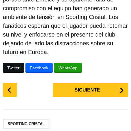
compromiso con el equipo han generado un
ambiente de tensión en Sporting Cristal. Los
fanáticos esperan que el jugador pueda retomar
su nivel y enfocarse en el presente del club,
dejando de lado las distracciones sobre su
futuro en Europa.
Twitter
Facebook
WhatsApp
P
SIGUIENTE
o
s
t
P
a
SPORTING CRISTAL