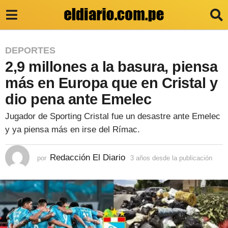
3
DEPORTES
2,9 millones a la basura, piensa
a
ñ
más en Europa que en Cristal y
o
dio pena ante Emelec
s
Jugador de Sporting Cristal fue un desastre ante Emelec
d
y ya piensa más en irse del Rímac.
e
s
Redacción El Diario
por
3 años desde la publicación
3
a
d
ñ
e
o
s
l
d
e
a
s