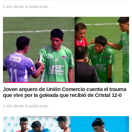
1 año desde la publicación
1
a
ñ
o
d
e
s
d
e
l
a
p
u
b
l
Joven arquero de Unión Comercio cuenta el trauma
i
que vive por la goleada que recibió de Cristal 12-0
c
a
1 año desde la publicación
1
c
a
i
ñ
ó
o
n
d