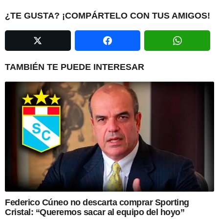
g
i
¿TE GUSTA? ¡COMPÁRTELO CON TUS AMIGOS!
n
a
t
i
TAMBIÉN TE PUEDE INTERESAR
o
n
Federico Cúneo no descarta comprar Sporting
Cristal: “Queremos sacar al equipo del hoyo”