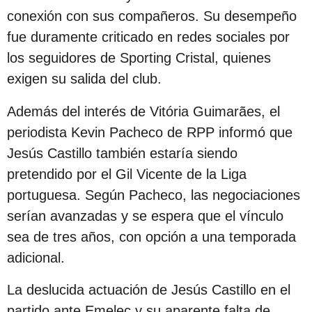
c
conexión con sus compañeros. Su desempeño
i
fue duramente criticado en redes sociales por
ó
los seguidores de Sporting Cristal, quienes
n
exigen su salida del club.
Además del interés de Vitória Guimarães, el
periodista Kevin Pacheco de RPP informó que
Jesús Castillo también estaría siendo
pretendido por el Gil Vicente de la Liga
portuguesa. Según Pacheco, las negociaciones
serían avanzadas y se espera que el vínculo
sea de tres años, con opción a una temporada
adicional.
La deslucida actuación de Jesús Castillo en el
partido ante Emelec y su aparente falta de