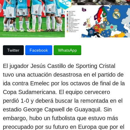
p
d
e
u
l
b
a
p
l
u
i
b
l
c
i
Twitter
Facebook
WhatsApp
c
a
a
c
c
El jugador Jesús Castillo de Sporting Cristal
i
i
tuvo una actuación desastrosa en el partido de
ó
ó
n
ida contra Emelec por los octavos de final de la
n
Copa Sudamericana. El equipo cervecero
3
perdió 1-0 y deberá buscar la remontada en el
a
estadio George Capwell de Guayaquil. Sin
ñ
embargo, hubo un futbolista que estuvo más
o
preocupado por su futuro en Europa que por el