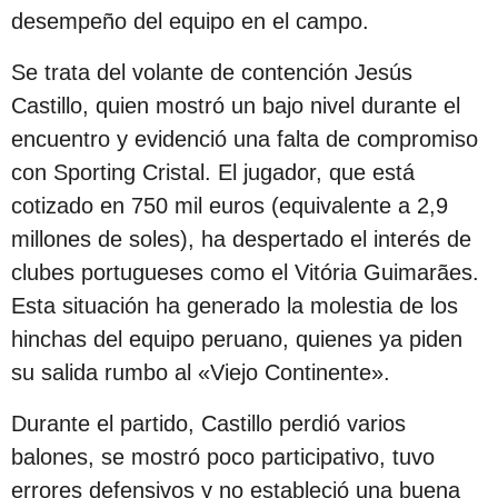
s
desempeño del equipo en el campo.
d
Se trata del volante de contención Jesús
e
Castillo, quien mostró un bajo nivel durante el
s
encuentro y evidenció una falta de compromiso
d
con Sporting Cristal. El jugador, que está
e
cotizado en 750 mil euros (equivalente a 2,9
l
millones de soles), ha despertado el interés de
a
clubes portugueses como el Vitória Guimarães.
p
Esta situación ha generado la molestia de los
u
hinchas del equipo peruano, quienes ya piden
b
su salida rumbo al «Viejo Continente».
l
i
Durante el partido, Castillo perdió varios
c
balones, se mostró poco participativo, tuvo
a
errores defensivos y no estableció una buena