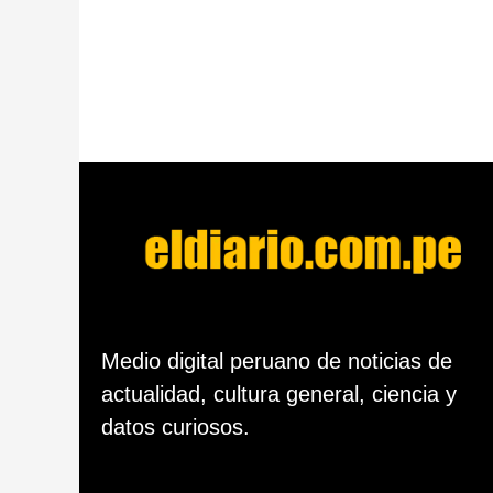
a
p
u
b
l
i
c
a
c
i
ó
n
Medio digital peruano de noticias de
actualidad, cultura general, ciencia y
datos curiosos.