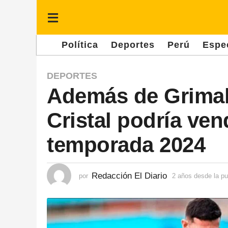
Política
Deportes
Perú
Espe
2
DEPORTES
Además de Grimald
a
ñ
Cristal podría vend
o
s
temporada 2024
d
e
Redacción El Diario
por
2 años desde la pu
s
d
e