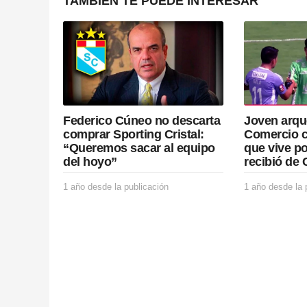
n
TAMBIÉN TE PUEDE INTERESAR
a
t
i
o
Federico Cúneo no descarta
Joven arqu
n
comprar Sporting Cristal:
Comercio c
“Queremos sacar al equipo
que vive po
del hoyo”
recibió de C
1 año desde la publicación
1
1 año desde la 
a
ñ
o
d
e
s
d
e
l