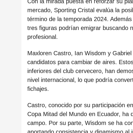
ñ
Con la mirada puesta en reforzar su pla
o
mercado, Sporting Cristal evalúa la pos
s
término de la temporada 2024. Además d
d
tres figuras podrían emigrar buscando 
e
profesional.
s
Maxloren Castro, Ian Wisdom y Gabriel 
d
candidatos para cambiar de aires. Estos
e
inferiores del club cervecero, han demos
l
nivel internacional, lo que podría conve
a
fichajes.
p
u
Castro, conocido por su participación e
b
Copa Mitad del Mundo en Ecuador, ha des
l
campo. Por su parte, Wisdom se ha co
i
aportando consistencia y dinamismo al ju