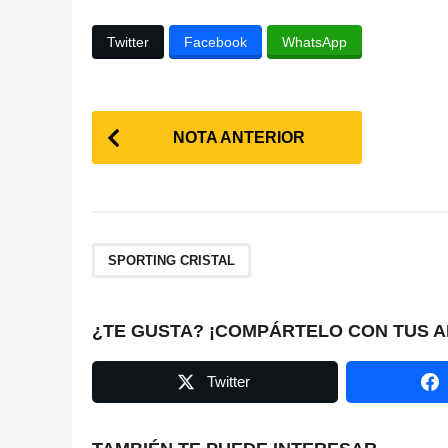
Twitter
Facebook
WhatsApp
P
NOTA ANTERIOR
o
s
t
SPORTING CRISTAL
P
a
¿TE GUSTA? ¡COMPÁRTELO CON TUS A
g
Twitter
i