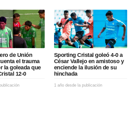
ero de Unión
Sporting Cristal goleó 4-0 a
uenta el trauma
César Vallejo en amistoso y
r la goleada que
enciende la ilusión de su
ristal 12-0
hinchada
publicación
1
1 año desde la publicación
1
a
a
ñ
ñ
o
o
d
d
e
e
s
s
d
d
e
e
l
l