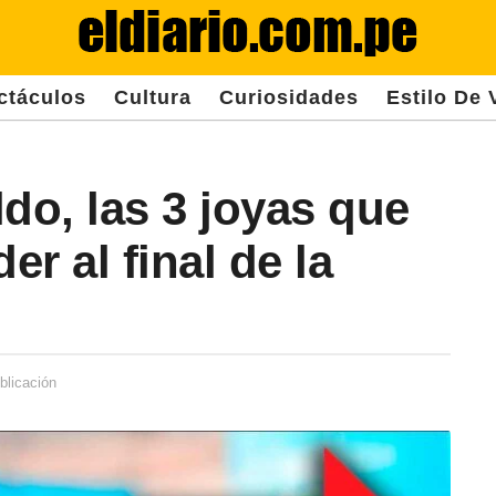
ctáculos
Cultura
Curiosidades
Estilo De 
o, las 3 joyas que
er al final de la
blicación
2
a
ñ
o
s
d