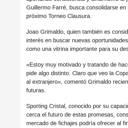
c
Guillermo Farré, busca consolidarse en 
a
próximo Torneo Clausura.
c
i
Joao Grimaldo, quien también es consid
ó
interés en buscar nuevas oportunidades
n
como una vitrina importante para su desa
«Estoy muy motivado y tratando de hace
pide algo distinto. Claro que veo la Cop
al extranjero», comentó Grimaldo recie
futuras.
Sporting Cristal, conocido por su capaci
cerca el futuro de estas promesas, cons
mercado de fichajes podría ofrecer al fi