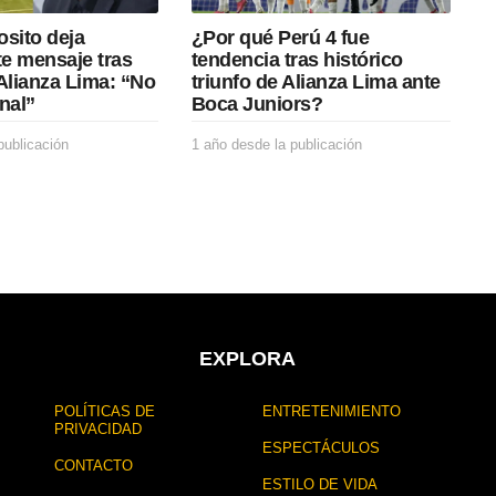
osito deja
¿Por qué Perú 4 fue
e mensaje tras
tendencia tras histórico
Alianza Lima: “No
triunfo de Alianza Lima ante
nal”
Boca Juniors?
publicación
1
1 año desde la publicación
1
a
a
ñ
ñ
o
o
d
d
e
e
s
s
d
d
e
e
l
l
a
a
EXPLORA
p
p
u
u
POLÍTICAS DE
ENTRETENIMIENTO
b
b
PRIVACIDAD
l
l
ESPECTÁCULOS
i
i
CONTACTO
c
c
ESTILO DE VIDA