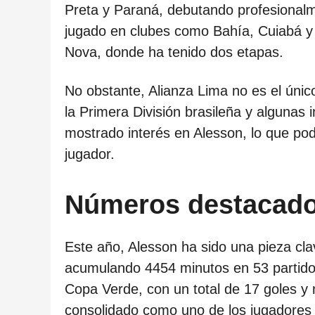
c
Preta y Paraná, debutando profesionalme
a
jugado en clubes como Bahía, Cuiabá y 
c
Nova, donde ha tenido dos etapas.
i
ó
No obstante, Alianza Lima no es el único
n
la Primera División brasileña y algunas 
mostrado interés en Alesson, lo que podr
jugador.
Números destacado
Este año, Alesson ha sido una pieza clav
acumulando 4454 minutos en 53 partido
Copa Verde, con un total de 17 goles y 
consolidado como uno de los jugadores