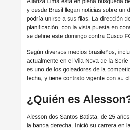
ñ
Alianza Lima está en plena búsqueda d
o
y desde Brasil llegan noticias sobre un 
s
podría unirse a sus filas. La dirección d
d
planificación, con la vista puesta en co
e
se define este domingo contra Cusco FC
s
Según diversos medios brasileños, inclu
d
actualmente en el Vila Nova de la Serie 
e
es uno de los goleadores de la competi
l
fecha, y tiene contrato vigente con su c
a
p
¿Quién es Alesson
u
b
l
Alesson dos Santos Batista, de 25 año
i
la banda derecha. Inició su carrera en 