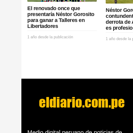
o
El renovado once que
Néstor Gor
n
presentaría Néstor Gorosito
contundent
para ganar a Talleres en
derrota de 
Libertadores
es profesio
1 año desde la publicación
1
1 año desde la 
a
ñ
o
d
e
s
d
e
l
a
p
u
b
l
i
c
Medio digital peruano de noticias de
a