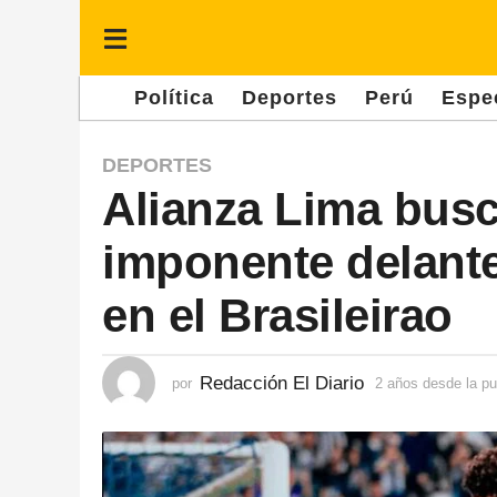
Política
Deportes
Perú
Espe
2
DEPORTES
Alianza Lima busca
a
ñ
imponente delante
o
s
en el Brasileirao
d
e
Redacción El Diario
por
2 años desde la pu
s
d
e