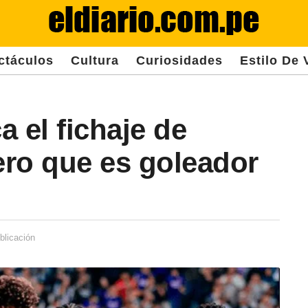
ctáculos
Cultura
Curiosidades
Estilo De 
 el fichaje de
ro que es goleador
blicación
2
a
ñ
o
s
d