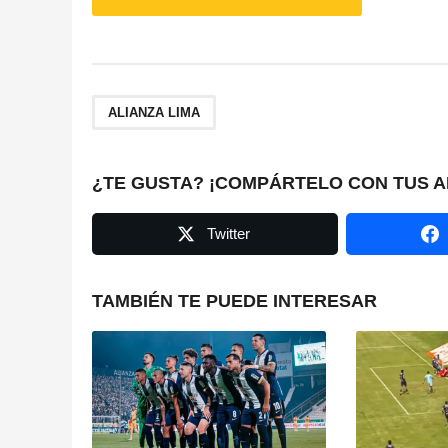
o
s
t
ALIANZA LIMA
P
a
¿TE GUSTA? ¡COMPÁRTELO CON TUS A
g
Twitter
i
n
TAMBIÉN TE PUEDE INTERESAR
a
t
i