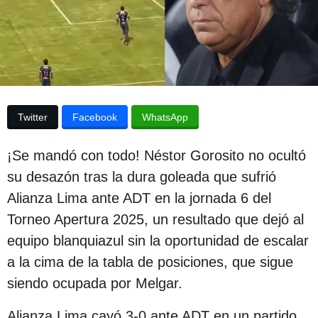
l
u
a
b
p
u
l
b
i
l
i
c
c
a
a
Twitter
Facebook
WhatsApp
c
c
i
ó
¡Se mandó con todo! Néstor Gorosito no ocultó
i
n
su desazón tras la dura goleada que sufrió
ó
Alianza Lima ante ADT en la jornada 6 del
n
Torneo Apertura 2025, un resultado que dejó al
1
equipo blanquiazul sin la oportunidad de escalar
a
a la cima de la tabla de posiciones, que sigue
ñ
siendo ocupada por Melgar.
o
d
Alianza Lima cayó 3-0 ante ADT en un partido