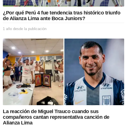
b
l
i
¿Por qué Perú 4 fue tendencia tras histórico triunfo
c
de Alianza Lima ante Boca Juniors?
a
c
1 año desde la publicación
1
i
a
ó
ñ
n
o
d
e
s
d
e
l
a
p
u
b
l
i
La reacción de Miguel Trauco cuando sus
c
compañeros cantan representativa canción de
a
Alianza Lima
c