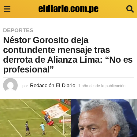
1
DEPORTES
Néstor Gorosito deja
a
ñ
contundente mensaje tras
o
derrota de Alianza Lima: “No es
d
profesional”
e
s
Redacción El Diario
por
1 año desde la publicación
1
a
d
ñ
e
o
d
l
e
s
a
d
p
e