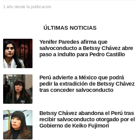
i
1 año desde la publicación
1
ó
a
n
ñ
o
ÚLTIMAS NOTICIAS
d
e
Yenifer Paredes afirma que
s
salvoconducto a Betssy Chávez abre
d
paso a indulto para Pedro Castillo
e
l
a
p
Perú advierte a México que podrá
u
pedir la extradición de Betssy Chávez
b
tras conceder salvoconducto
l
i
c
a
Betssy Chávez abandona el Perú tras
c
recibir salvoconducto otorgado por el
i
Gobierno de Keiko Fujimori
ó
n