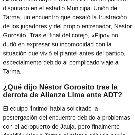
e
disputado en el estadio Municipal Unión de
s
Tarma, un encuentro que desató la frustración
d
de los jugadores y del propio entrenador, Néstor
e
Gorosito. Tras el final del cotejo, «Pipo» no
l
dudó en expresar su incomodidad con la
a
situación que vivió el plantel antes del partido,
p
especialmente debido al complicado viaje a
u
Tarma.
b
l
¿Qué dijo Néstor Gorosito tras la
derrota de Alianza Lima ante ADT?
i
c
El equipo ‘Íntimo’ había solicitado la
a
postergación del encuentro debido a problemas
c
con el aeropuerto de Jauja, pero finalmente
i