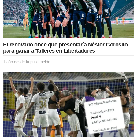
El renovado once que presentaría Néstor Gorosito
para ganar a Talleres en Libertadores
1 año desde la publicación
1
a
ñ
o
d
e
s
d
e
l
a
p
u