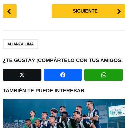
P
SIGUIENTE
o
s
t
P
a
ALIANZA LIMA
g
i
¿TE GUSTA? ¡COMPÁRTELO CON TUS AMIGOS!
n
a
t
i
TAMBIÉN TE PUEDE INTERESAR
o
n