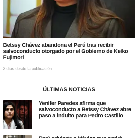
a
p
u
b
l
i
c
Betssy Chávez abandona el Perú tras recibir
a
salvoconducto otorgado por el Gobierno de Keiko
c
Fujimori
i
ó
2 días desde la publicación
2
n
d
í
a
ÚLTIMAS NOTICIAS
s
d
Yenifer Paredes afirma que
e
salvoconducto a Betssy Chávez abre
s
paso a indulto para Pedro Castillo
d
e
l
a