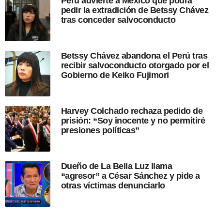
Perú advierte a México que podrá
p
pedir la extradición de Betssy Chávez
u
tras conceder salvoconducto
b
l
i
c
Betssy Chávez abandona el Perú tras
a
recibir salvoconducto otorgado por el
c
Gobierno de Keiko Fujimori
i
ó
n
Harvey Colchado rechaza pedido de
prisión: “Soy inocente y no permitiré
presiones políticas”
Dueño de La Bella Luz llama
“agresor” a César Sánchez y pide a
otras víctimas denunciarlo