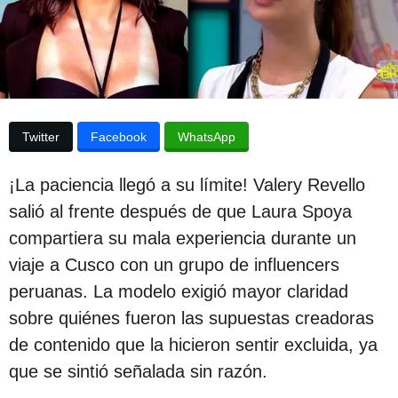
l
u
a
b
p
u
l
b
i
l
i
c
c
Twitter
Facebook
WhatsApp
a
a
c
c
i
¡La paciencia llegó a su límite! Valery Revello
ó
i
n
salió al frente después de que Laura Spoya
ó
compartiera su mala experiencia durante un
n
viaje a Cusco con un grupo de influencers
1
peruanas. La modelo exigió mayor claridad
a
sobre quiénes fueron las supuestas creadoras
ñ
de contenido que la hicieron sentir excluida, ya
o
que se sintió señalada sin razón.
d