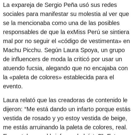
e
La expareja de Sergio Peña usó sus redes
s
sociales para manifestar su molestia al ver que
d
se la mencionaba como una de las posibles
e
responsables de que la exMiss Perú se sintiera
l
mal por no seguir el «código de vestimenta» en
a
Machu Picchu. Según Laura Spoya, un grupo
p
de influencers de moda la criticó por usar un
u
atuendo fucsia, alegando que no encajaba con
b
la «paleta de colores» establecida para el
l
evento.
i
Laura relató que las creadoras de contenido le
c
dijeron: “Me está dando un infarto porque estás
a
vestida de rosado y yo estoy vestida de beige,
c
me estás arruinando la paleta de colores, real.
i