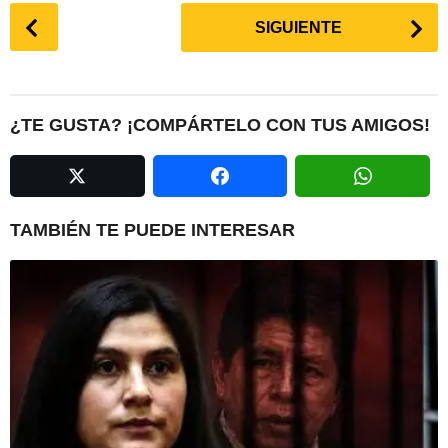
P
SIGUIENTE
o
s
t
P
¿TE GUSTA? ¡COMPÁRTELO CON TUS AMIGOS!
a
g
i
n
TAMBIÉN TE PUEDE INTERESAR
a
t
i
o
n