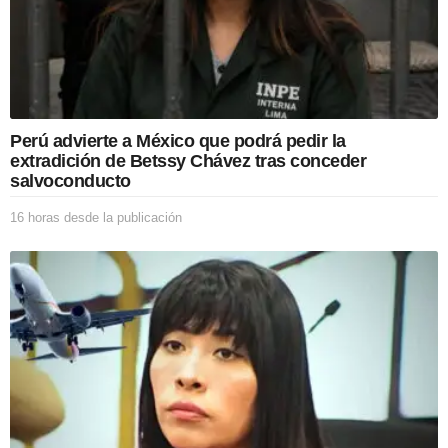
a
p
u
b
l
i
c
Perú advierte a México que podrá pedir la
a
extradición de Betssy Chávez tras conceder
c
salvoconducto
i
ó
16 horas desde la publicación
1
n
6
h
o
r
a
s
d
e
s
d
e
l