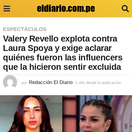
1
ESPECTÁCULOS
Valery Revello explota contra
a
ñ
Laura Spoya y exige aclarar
o
quiénes fueron las influencers
d
que la hicieron sentir excluida
e
s
Redacción El Diario
por
1 año desde la publicación
1
a
d
ñ
e
o
d
l
e
s
a
d
p
e