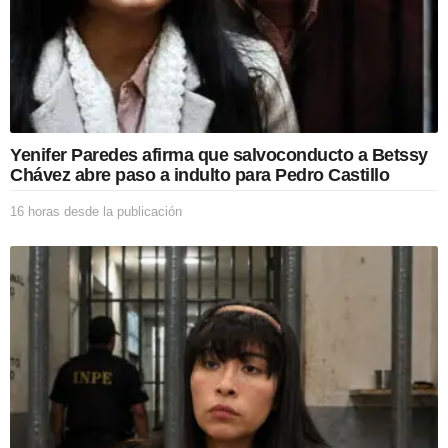
Yenifer Paredes afirma que salvoconducto a Betssy
Chávez abre paso a indulto para Pedro Castillo
16 horas desde la publicación
1
6
h
o
r
a
s
d
e
s
d
e
l