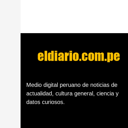
ñ
o
d
e
s
d
e
l
a
p
u
b
l
i
c
Medio digital peruano de noticias de
a
c
actualidad, cultura general, ciencia y
i
datos curiosos.
ó
n