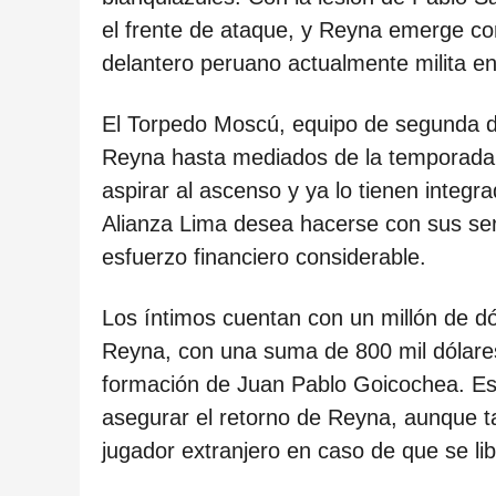
ñ
el frente de ataque, y Reyna emerge co
o
delantero peruano actualmente milita en 
s
d
El Torpedo Moscú, equipo de segunda di
e
Reyna hasta mediados de la temporada
s
aspirar al ascenso y ya lo tienen integ
d
Alianza Lima desea hacerse con sus ser
e
esfuerzo financiero considerable.
l
a
Los íntimos cuentan con un millón de dó
p
Reyna, con una suma de 800 mil dólares
u
formación de Juan Pablo Goicochea. Est
b
asegurar el retorno de Reyna, aunque ta
l
jugador extranjero en caso de que se li
i