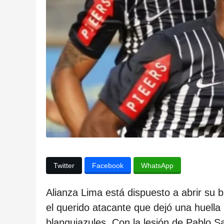
l
a
p
u
b
l
i
c
a
c
i
ó
Twitter
Facebook
WhatsApp
n
Alianza Lima está dispuesto a abrir su 
2
el querido atacante que dejó una huella
a
blanquiazules. Con la lesión de Pablo S