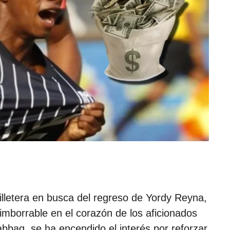
d
e
l
a
p
u
b
l
i
c
a
c
i
ó
n
billetera en busca del regreso de Yordy Reyna,
 imborrable en el corazón de los aficionados
abbag, se ha encendido el interés por reforzar