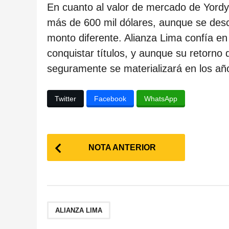
c
En cuanto al valor de mercado de Yord
a
más de 600 mil dólares, aunque se desco
c
monto diferente. Alianza Lima confía en
i
conquistar títulos, y aunque su retorno
ó
seguramente se materializará en los añ
n
Twitter
Facebook
WhatsApp
P
NOTA ANTERIOR
o
s
t
ALIANZA LIMA
P