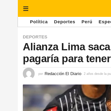
Política
Deportes
Perú
Espe
2
DEPORTES
Alianza Lima saca 
a
ñ
pagaría para tene
o
s
d
Redacción El Diario
por
2 años desde la pu
e
s
d
e