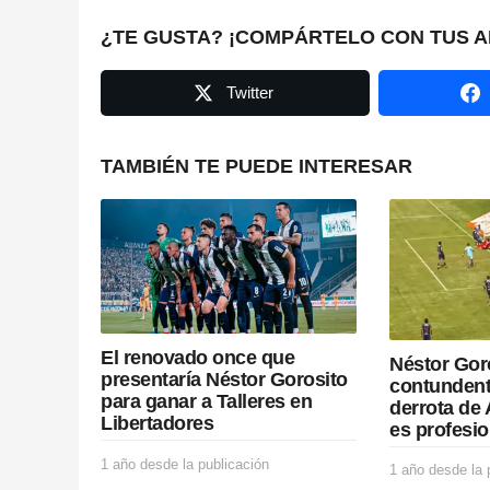
a
¿TE GUSTA? ¡COMPÁRTELO CON TUS A
g
Twitter
i
n
TAMBIÉN TE PUEDE INTERESAR
a
t
i
o
El renovado once que
Néstor Gor
n
presentaría Néstor Gorosito
contundent
para ganar a Talleres en
derrota de 
Libertadores
es profesio
1 año desde la publicación
1
1 año desde la 
a