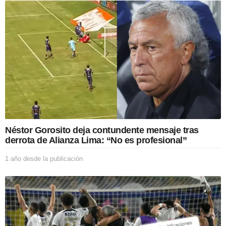
ñ
o
d
e
s
d
e
l
a
p
u
b
l
i
Néstor Gorosito deja contundente mensaje tras
c
derrota de Alianza Lima: “No es profesional”
a
c
1 año desde la publicación
1
i
a
ó
ñ
n
o
d
e
s
d