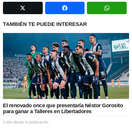
n
a
t
i
TAMBIÉN TE PUEDE INTERESAR
o
n
El renovado once que presentaría Néstor Gorosito
para ganar a Talleres en Libertadores
1 año desde la publicación
1
a