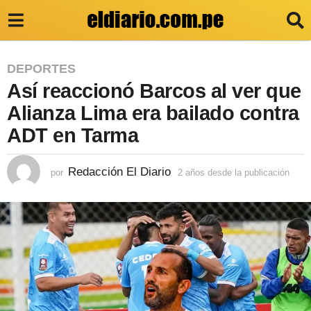
2
DEPORTES
Así reaccionó Barcos al ver que
a
ñ
Alianza Lima era bailado contra
o
ADT en Tarma
s
d
Redacción El Diario
por
2 años desde la publicación
2
a
e
ñ
s
o
s
d
d
e
e
s
l
d
e
a
l