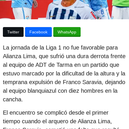
p
a
p
u
u
b
b
l
l
i
Twitter
Facebook
WhatsApp
c
i
a
c
c
La jornada de la Liga 1 no fue favorable para
i
a
Alianza Lima, que sufrió una dura derrota frente
ó
c
n
al equipo de ADT de Tarma en un partido que
i
estuvo marcado por la dificultad de la altura y la
ó
temprana expulsión de Franco Saravia, dejando
n
al equipo blanquiazul con diez hombres en la
2
cancha.
a
El encuentro se complicó desde el primer
ñ
tiempo cuando el arquero de Alianza Lima,
o