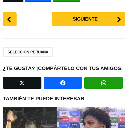
P
SIGUIENTE
o
s
t
P
a
SELECCIÓN PERUANA
g
i
¿TE GUSTA? ¡COMPÁRTELO CON TUS AMIGOS!
n
a
t
i
TAMBIÉN TE PUEDE INTERESAR
o
n