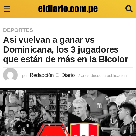
2
DEPORTES
Así vuelvan a ganar vs
a
ñ
Dominicana, los 3 jugadores
o
que están de más en la Bicolor
s
d
Redacción El Diario
por
2 años desde la publicación
2
a
e
ñ
s
o
s
d
d
e
e
s
l
d
e
a
l