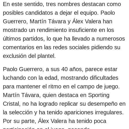
s
En este sentido, tres nombres destacan como
d
posibles candidatos a dejar el equipo. Paolo
e
Guerrero, Martín Távara y Álex Valera han
s
mostrado un rendimiento insuficiente en los
d
últimos partidos, lo que ha llevado a numerosos
e
comentarios en las redes sociales pidiendo su
l
exclusión del plantel.
a
Paolo Guerrero, a sus 40 años, parece estar
p
luchando con la edad, mostrando dificultades
u
para mantener el ritmo en el campo de juego.
b
Martín Távara, quien destaca en Sporting
l
Cristal, no ha logrado replicar su desempeño en
i
la selección y ha tenido apariciones irregulares.
c
Por su parte, Álex Valera ha tenido poca
a