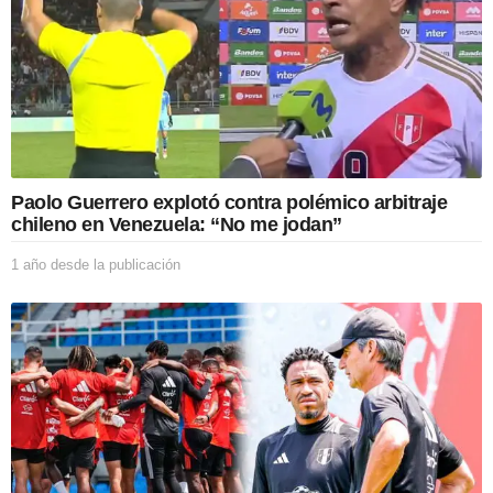
Paolo Guerrero explotó contra polémico arbitraje
chileno en Venezuela: “No me jodan”
1 año desde la publicación
1
a
ñ
o
d
e
s
d
e
l
a