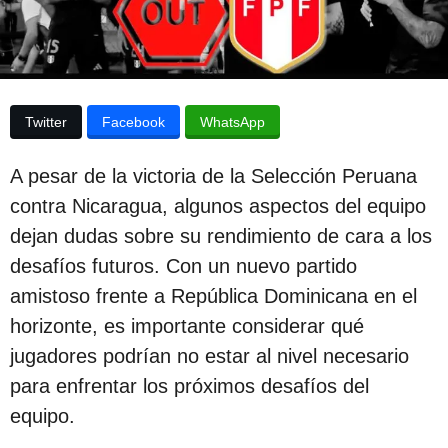
p
a
p
u
u
b
b
l
l
i
Twitter
Facebook
WhatsApp
c
i
a
c
c
A pesar de la victoria de la Selección Peruana
i
a
ó
contra Nicaragua, algunos aspectos del equipo
c
n
dejan dudas sobre su rendimiento de cara a los
i
desafíos futuros. Con un nuevo partido
ó
amistoso frente a República Dominicana en el
n
horizonte, es importante considerar qué
2
jugadores podrían no estar al nivel necesario
a
para enfrentar los próximos desafíos del
ñ
equipo.
o