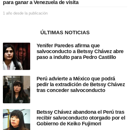
para ganar a Venezuela de visita
a
c
1 año desde la publicación
1
i
a
ó
ñ
n
o
ÚLTIMAS NOTICIAS
d
e
Yenifer Paredes afirma que
s
salvoconducto a Betssy Chávez abre
d
paso a indulto para Pedro Castillo
e
l
a
p
Perú advierte a México que podrá
u
pedir la extradición de Betssy Chávez
b
tras conceder salvoconducto
l
i
c
a
Betssy Chávez abandona el Perú tras
c
recibir salvoconducto otorgado por el
i
Gobierno de Keiko Fujimori
ó
n