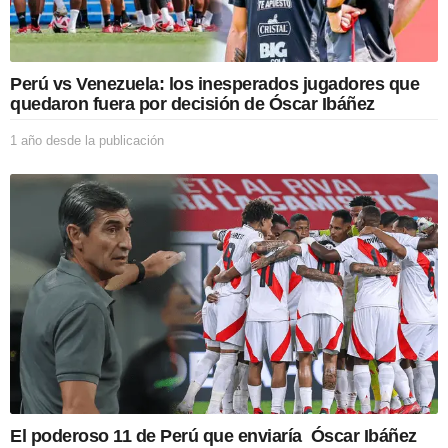
p
u
b
l
i
Perú vs Venezuela: los inesperados jugadores que
c
quedaron fuera por decisión de Óscar Ibáñez
a
c
1 año desde la publicación
1
i
a
ó
ñ
n
o
d
e
s
d
e
l
a
p
u
b
l
i
El poderoso 11 de Perú que enviaría Óscar Ibáñez
c