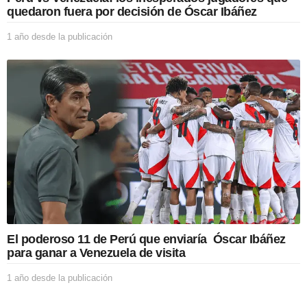
c
quedaron fuera por decisión de Óscar Ibáñez
a
c
1 año desde la publicación
1
i
a
ó
ñ
n
o
d
e
s
d
e
l
a
p
u
b
l
i
El poderoso 11 de Perú que enviaría Óscar Ibáñez
c
para ganar a Venezuela de visita
a
c
1 año desde la publicación
1
i
a
ó
ñ