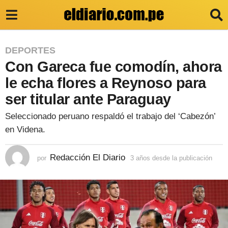
3
DEPORTES
Con Gareca fue comodín, ahora
a
ñ
le echa flores a Reynoso para
o
ser titular ante Paraguay
s
Seleccionado peruano respaldó el trabajo del ‘Cabezón’
d
en Videna.
e
s
Redacción El Diario
por
3 años desde la publicación
3
a
d
ñ
e
o
s
l
d
e
a
s