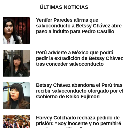
n
o
ÚLTIMAS NOTICIAS
d
e
Yenifer Paredes afirma que
s
salvoconducto a Betssy Chávez abre
d
paso a indulto para Pedro Castillo
e
l
a
p
Perú advierte a México que podrá
u
pedir la extradición de Betssy Chávez
b
tras conceder salvoconducto
l
i
c
a
Betssy Chávez abandona el Perú tras
c
recibir salvoconducto otorgado por el
i
Gobierno de Keiko Fujimori
ó
n
Harvey Colchado rechaza pedido de
prisión: “Soy inocente y no permitiré