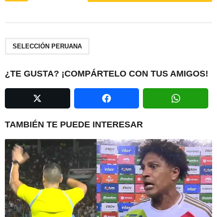
s
t
P
a
SELECCIÓN PERUANA
g
i
¿TE GUSTA? ¡COMPÁRTELO CON TUS AMIGOS!
n
a
t
i
TAMBIÉN TE PUEDE INTERESAR
o
n