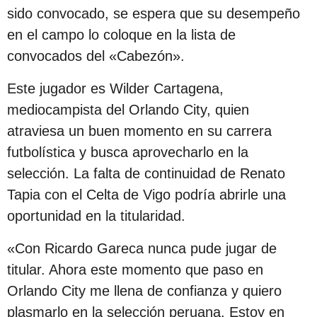
s
sido convocado, se espera que su desempeño
d
en el campo lo coloque en la lista de
e
convocados del «Cabezón».
s
Este jugador es Wilder Cartagena,
d
mediocampista del Orlando City, quien
e
atraviesa un buen momento en su carrera
l
futbolística y busca aprovecharlo en la
a
selección. La falta de continuidad de Renato
p
Tapia con el Celta de Vigo podría abrirle una
u
oportunidad en la titularidad.
b
l
«Con Ricardo Gareca nunca pude jugar de
i
titular. Ahora este momento que paso en
c
Orlando City me llena de confianza y quiero
a
plasmarlo en la selección peruana. Estoy en