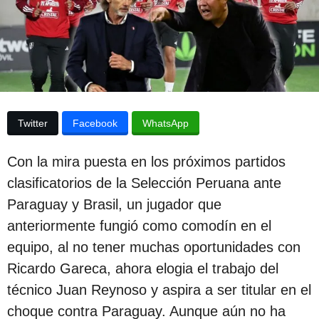
p
d
e
u
l
b
a
p
l
u
i
b
l
c
i
Twitter
Facebook
WhatsApp
c
a
a
c
c
Con la mira puesta en los próximos partidos
i
i
clasificatorios de la Selección Peruana ante
ó
ó
n
Paraguay y Brasil, un jugador que
n
anteriormente fungió como comodín en el
3
equipo, al no tener muchas oportunidades con
a
Ricardo Gareca, ahora elogia el trabajo del
ñ
técnico Juan Reynoso y aspira a ser titular en el
o
choque contra Paraguay. Aunque aún no ha