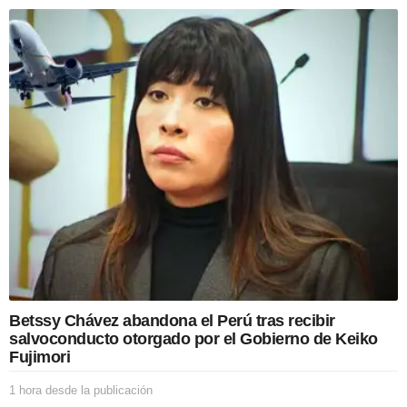
a
t
i
o
n
Betssy Chávez abandona el Perú tras recibir
salvoconducto otorgado por el Gobierno de Keiko
Fujimori
1 hora desde la publicación
1