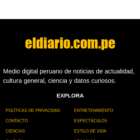
a
d
e
s
d
e
l
a
p
u
b
l
Medio digital peruano de noticias de actualidad,
i
cultura general, ciencia y datos curiosos.
c
a
c
EXPLORA
i
ó
n
POLÍTICAS DE PRIVACIDAD
ENTRETENIMIENTO
CONTACTO
ESPECTÁCULOS
CIENCIAS
ESTILO DE VIDA