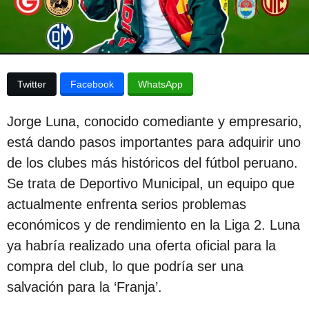
p
a
p
u
u
b
b
l
l
i
Twitter
Facebook
WhatsApp
c
i
a
c
c
Jorge Luna, conocido comediante y empresario,
i
a
ó
está dando pasos importantes para adquirir uno
c
n
de los clubes más históricos del fútbol peruano.
i
Se trata de Deportivo Municipal, un equipo que
ó
actualmente enfrenta serios problemas
n
económicos y de rendimiento en la Liga 2. Luna
2
ya habría realizado una oferta oficial para la
a
compra del club, lo que podría ser una
ñ
salvación para la ‘Franja’.
o