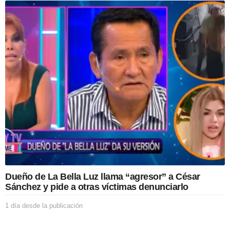
í
a
d
e
s
d
e
l
a
p
u
b
l
i
c
a
c
i
Dueño de La Bella Luz llama “agresor” a César
ó
Sánchez y pide a otras víctimas denunciarlo
n
1 día desde la publicación
1
d
í