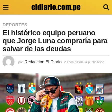
2
DEPORTES
El histórico equipo peruano
a
ñ
que Jorge Luna compraría para
o
salvar de las deudas
s
d
Redacción El Diario
por
2 años desde la publicación
2
a
e
ñ
s
o
s
d
d
e
e
s
l
d
e
a
l