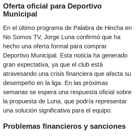
s
Oferta oficial para Deportivo
d
Municipal
e
En el último programa de Palabra de Hincha en
s
No Somos TV, Jorge Luna confirmó que ha
d
hecho una oferta formal para comprar
e
Deportivo Municipal. Esta noticia ha generado
l
gran expectativa, ya que el club está
a
atravesando una crisis financiera que afecta su
p
desempeño en la liga. En las próximas
u
semanas se espera una respuesta oficial sobre
b
la propuesta de Luna, que podría representar
l
una solución significativa para el equipo.
i
c
Problemas financieros y sanciones
a