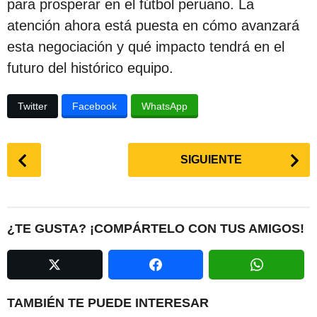
para prosperar en el fútbol peruano. La
atención ahora está puesta en cómo avanzará
esta negociación y qué impacto tendrá en el
futuro del histórico equipo.
Twitter
Facebook
WhatsApp
P
SIGUIENTE
o
s
t
P
¿TE GUSTA? ¡COMPÁRTELO CON TUS AMIGOS!
a
g
i
n
TAMBIÉN TE PUEDE INTERESAR