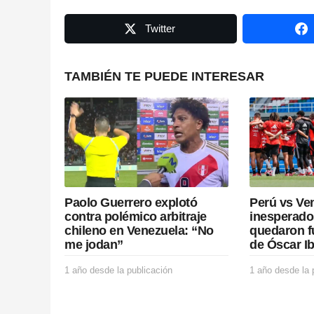
g
Twitter
i
n
TAMBIÉN TE PUEDE INTERESAR
a
t
i
o
Paolo Guerrero explotó
Perú vs Ven
n
contra polémico arbitraje
inesperado
chileno en Venezuela: “No
quedaron f
me jodan”
de Óscar I
1 año desde la publicación
1
1 año desde la 
a
ñ
o