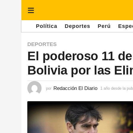
Política
Deportes
Perú
Espe
1
DEPORTES
El poderoso 11 de
a
ñ
Bolivia por las El
o
d
e
Redacción El Diario
por
1 año desde la pub
s
d
e
l