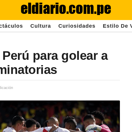
ctáculos
Cultura
Curiosidades
Estilo De 
 Perú para golear a
iminatorias
licación
1
a
ñ
o
d
e
s
d