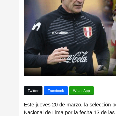
a
p
u
b
l
i
c
a
c
i
ó
n
Twitter
Facebook
WhatsApp
1
a
Este jueves 20 de marzo, la selección p
ñ
Nacional de Lima por la fecha 13 de las