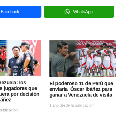
Facebook
WhatsApp
ezuela: los
El poderoso 11 de Perú que
s jugadores que
enviaría Óscar Ibáñez para
uera por decisión
ganar a Venezuela de visita
báñez
1 año desde la publicación
1
publicación
1
a
a
ñ
ñ
o
o
d