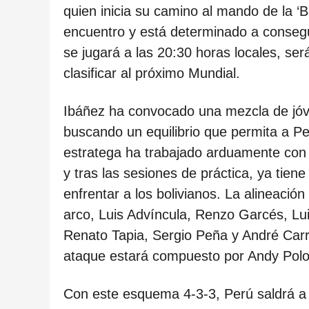
o
quien inicia su camino al mando de la ‘Bi
d
encuentro y está determinado a consegui
e
se jugará a las 20:30 horas locales, se
s
clasificar al próximo Mundial.
d
e
Ibáñez ha convocado una mezcla de jóv
l
buscando un equilibrio que permita a P
a
estratega ha trabajado arduamente con e
p
y tras las sesiones de práctica, ya tien
u
enfrentar a los bolivianos. La alineación 
b
arco, Luis Advíncula, Renzo Garcés, Lu
l
Renato Tapia, Sergio Peña y André Carr
i
ataque estará compuesto por Andy Polo
c
a
Con este esquema 4-3-3, Perú saldrá a 