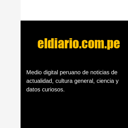
d
e
s
d
e
l
a
p
u
b
l
i
c
Medio digital peruano de noticias de
a
actualidad, cultura general, ciencia y
c
i
datos curiosos.
ó
n