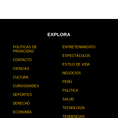
d
e
e
s
s
d
d
e
e
l
l
a
a
EXPLORA
p
p
u
u
b
POLÍTICAS DE
ENTRETENIMIENTO
b
l
PRIVACIDAD
l
i
ESPECTÁCULOS
i
c
CONTACTO
c
a
ESTILO DE VIDA
CIENCIAS
a
c
NEGOCIOS
c
i
CULTURA
i
ó
PERÚ
ó
n
CURIOSIDADES
n
POLÍTICA
DEPORTES
SALUD
DERECHO
TECNOLOGÍA
ECONOMÍA
TENDENCIAS