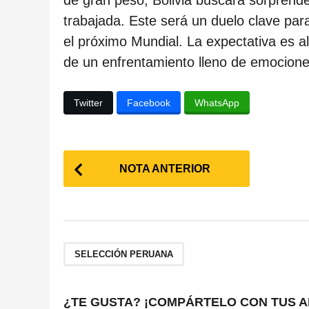
de gran peso, Bolivia buscará sorprender
trabajada. Este será un duelo clave pa
el próximo Mundial. La expectativa es al
de un enfrentamiento lleno de emocione
Twitter
Facebook
WhatsApp
P
NOTA ANTERIOR
o
s
t
SELECCIÓN PERUANA
P
a
¿TE GUSTA? ¡COMPÁRTELO CON TUS A