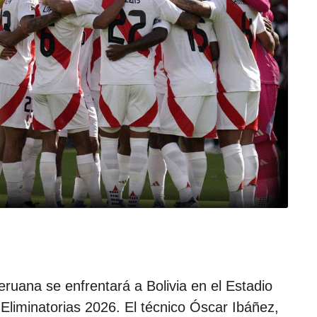
e
l
a
p
u
b
l
i
c
a
c
i
ó
n
eruana se enfrentará a Bolivia en el Estadio
 Eliminatorias 2026. El técnico Óscar Ibáñez,