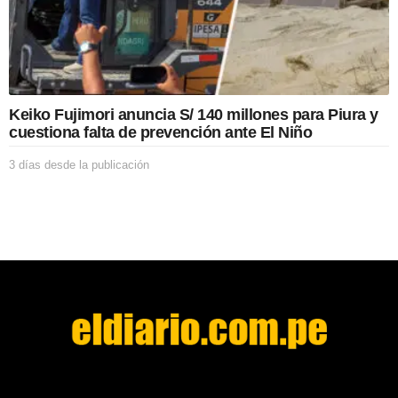
p
u
b
l
i
c
Keiko Fujimori anuncia S/ 140 millones para Piura y
a
cuestiona falta de prevención ante El Niño
c
i
3 días desde la publicación
3
ó
d
n
í
a
s
d
e
s
d
e
l
a
p
u