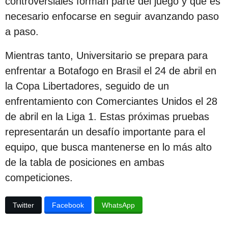
controversiales forman parte del juego y que es
c
necesario enfocarse en seguir avanzando paso
i
a paso.
ó
n
Mientras tanto, Universitario se prepara para
enfrentar a Botafogo en Brasil el 24 de abril en
la Copa Libertadores, seguido de un
enfrentamiento con Comerciantes Unidos el 28
de abril en la Liga 1. Estas próximas pruebas
representarán un desafío importante para el
equipo, que busca mantenerse en lo más alto
de la tabla de posiciones en ambas
competiciones.
Twitter
Facebook
WhatsApp