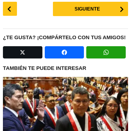
P
SIGUIENTE
o
s
t
P
¿TE GUSTA? ¡COMPÁRTELO CON TUS AMIGOS!
a
g
i
n
TAMBIÉN TE PUEDE INTERESAR
a
t
i
o
n