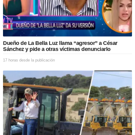
a
p
u
b
l
i
c
Dueño de La Bella Luz llama “agresor” a César
a
Sánchez y pide a otras víctimas denunciarlo
c
i
17 horas desde la publicación
1
ó
7
n
h
o
r
a
s
d
e
s
d
e
l
a