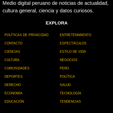
b
Medio digital peruano de noticias de actualidad,
l
cultura general, ciencia y datos curiosos.
i
c
a
EXPLORA
c
i
ó
POLÍTICAS DE PRIVACIDAD
ENTRETENIMIENTO
n
CONTACTO
ESPECTÁCULOS
CIENCIAS
ESTILO DE VIDA
CULTURA
NEGOCIOS
CURIOSIDADES
PERÚ
DEPORTES
POLÍTICA
DERECHO
SALUD
ECONOMÍA
TECNOLOGÍA
EDUCACIÓN
TENDENCIAS