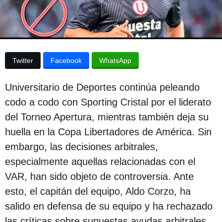
p
a
p
u
u
b
b
l
l
i
Twitter
Facebook
WhatsApp
c
i
a
c
c
Universitario de Deportes continúa peleando
i
a
ó
codo a codo con Sporting Cristal por el liderato
c
n
del Torneo Apertura, mientras también deja su
i
huella en la Copa Libertadores de América. Sin
ó
embargo, las decisiones arbitrales,
n
especialmente aquellas relacionadas con el
2
VAR, han sido objeto de controversia. Ante
a
esto, el capitán del equipo, Aldo Corzo, ha
ñ
salido en defensa de su equipo y ha rechazado
o
las críticas sobre supuestas ayudas arbitrales.