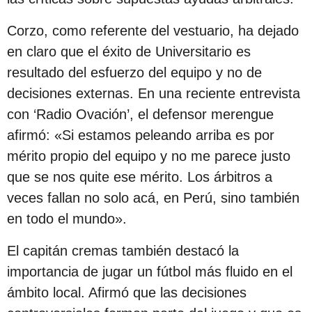
s
d
Corzo, como referente del vestuario, ha dejado
e
en claro que el éxito de Universitario es
s
resultado del esfuerzo del equipo y no de
d
decisiones externas. En una reciente entrevista
e
con ‘Radio Ovación’, el defensor merengue
l
afirmó: «Si estamos peleando arriba es por
a
mérito propio del equipo y no me parece justo
p
que se nos quite ese mérito. Los árbitros a
u
veces fallan no solo acá, en Perú, sino también
b
en todo el mundo».
l
El capitán cremas también destacó la
i
importancia de jugar un fútbol más fluido en el
c
ámbito local. Afirmó que las decisiones
a