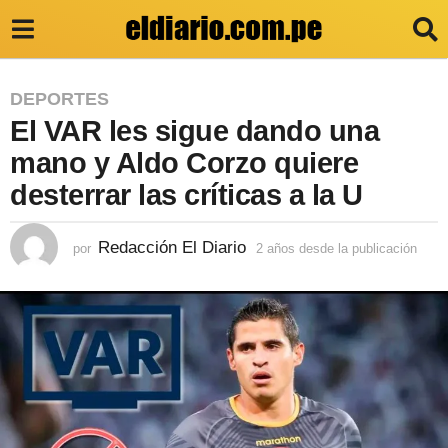
2
DEPORTES
El VAR les sigue dando una
a
ñ
mano y Aldo Corzo quiere
o
desterrar las críticas a la U
s
d
Redacción El Diario
por
2 años desde la publicación
2
a
e
ñ
s
o
s
d
d
e
e
s
l
d
e
a
l