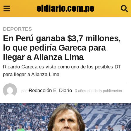
3
DEPORTES
En Perú ganaba $3,7 millones,
a
ñ
lo que pediría Gareca para
o
llegar a Alianza Lima
s
Ricardo Gareca es visto como uno de los posibles DT
d
para llegar a Alianza Lima
e
s
Redacción El Diario
por
3 años desde la publicación
3
a
d
ñ
e
o
s
l
d
e
a
s