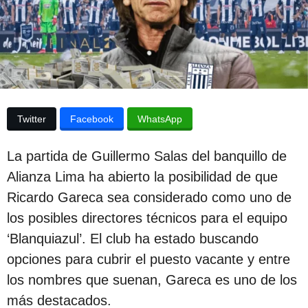
p
d
e
u
l
b
a
p
l
u
i
b
l
c
i
Twitter
Facebook
WhatsApp
c
a
a
c
c
La partida de Guillermo Salas del banquillo de
i
i
Alianza Lima ha abierto la posibilidad de que
ó
ó
n
Ricardo Gareca sea considerado como uno de
n
los posibles directores técnicos para el equipo
3
‘Blanquiazul’. El club ha estado buscando
a
opciones para cubrir el puesto vacante y entre
ñ
los nombres que suenan, Gareca es uno de los
o
más destacados.