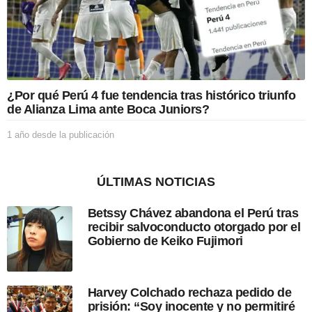
l
a
p
u
b
l
i
¿Por qué Perú 4 fue tendencia tras histórico triunfo
c
de Alianza Lima ante Boca Juniors?
a
c
1 año desde la publicación
1
i
a
ó
ñ
n
o
ÚLTIMAS NOTICIAS
d
e
Betssy Chávez abandona el Perú tras
s
recibir salvoconducto otorgado por el
d
Gobierno de Keiko Fujimori
e
l
a
p
Harvey Colchado rechaza pedido de
u
prisión: “Soy inocente y no permitiré
b