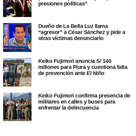
presiones políticas”
l
i
c
a
Dueño de La Bella Luz llama
c
“agresor” a César Sánchez y pide a
i
otras víctimas denunciarlo
ó
n
Keiko Fujimori anuncia S/ 140
millones para Piura y cuestiona falta
de prevención ante El Niño
Keiko Fujimori confirma presencia de
militares en calles y buses para
enfrentar la delincuencia