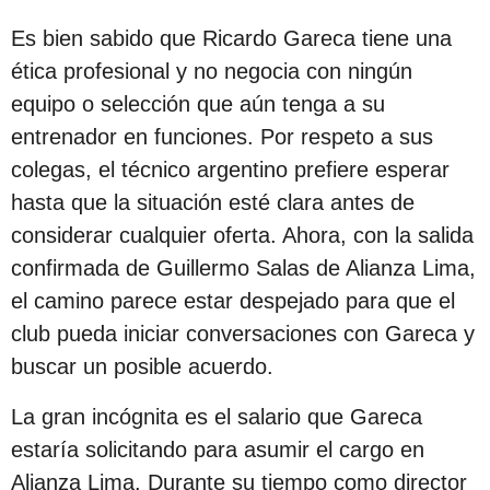
s
Es bien sabido que Ricardo Gareca tiene una
d
ética profesional y no negocia con ningún
e
equipo o selección que aún tenga a su
s
entrenador en funciones. Por respeto a sus
d
colegas, el técnico argentino prefiere esperar
e
hasta que la situación esté clara antes de
l
considerar cualquier oferta. Ahora, con la salida
a
confirmada de Guillermo Salas de Alianza Lima,
p
el camino parece estar despejado para que el
u
club pueda iniciar conversaciones con Gareca y
b
buscar un posible acuerdo.
l
i
La gran incógnita es el salario que Gareca
c
estaría solicitando para asumir el cargo en
a
Alianza Lima. Durante su tiempo como director