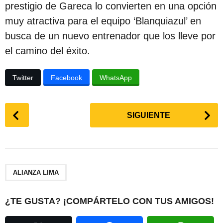
prestigio de Gareca lo convierten en una opción
muy atractiva para el equipo ‘Blanquiazul’ en
busca de un nuevo entrenador que los lleve por
el camino del éxito.
Twitter
Facebook
WhatsApp
P
SIGUIENTE
o
s
t
P
a
ALIANZA LIMA
g
i
¿TE GUSTA? ¡COMPÁRTELO CON TUS AMIGOS!
n