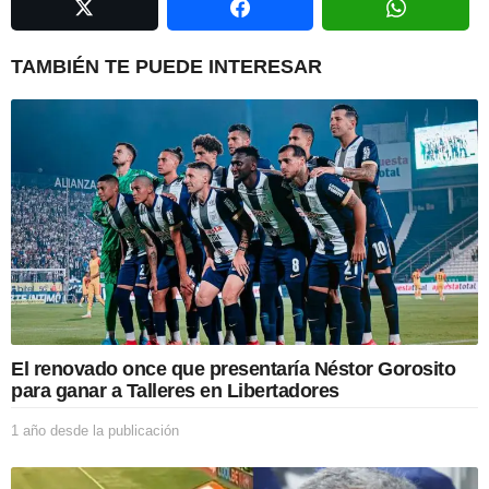
a
t
i
TAMBIÉN TE PUEDE INTERESAR
o
n
El renovado once que presentaría Néstor Gorosito
para ganar a Talleres en Libertadores
1 año desde la publicación
1
a
ñ