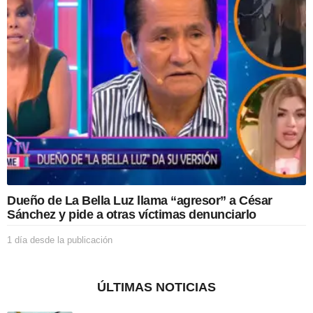
e
s
d
e
l
a
p
u
b
l
i
c
a
c
i
Dueño de La Bella Luz llama “agresor” a César
ó
Sánchez y pide a otras víctimas denunciarlo
n
1 día desde la publicación
1
d
í
a
ÚLTIMAS NOTICIAS
d
e