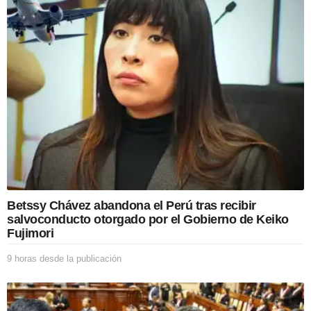
o
n
Betssy Chávez abandona el Perú tras recibir
salvoconducto otorgado por el Gobierno de Keiko
Fujimori
9 horas desde la publicación
9
h
o
r