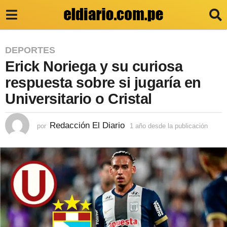
1
DEPORTES
Erick Noriega y su curiosa
a
ñ
respuesta sobre si jugaría en
o
Universitario o Cristal
d
e
Redacción El Diario
por
1 año desde la publicación
1
a
s
ñ
d
o
d
e
e
s
l
d
a
e
l
p
a