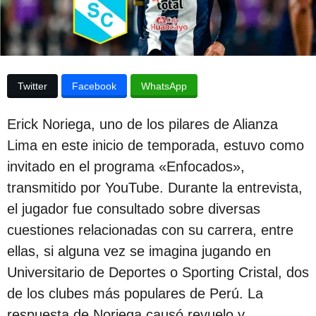
u
p
u
b
b
l
l
i
i
c
Twitter
Facebook
WhatsApp
a
c
c
a
i
Erick Noriega, uno de los pilares de Alianza
ó
c
n
Lima en este inicio de temporada, estuvo como
i
invitado en el programa «Enfocados»,
ó
transmitido por YouTube. Durante la entrevista,
n
el jugador fue consultado sobre diversas
1
cuestiones relacionadas con su carrera, entre
a
ellas, si alguna vez se imagina jugando en
ñ
Universitario de Deportes o Sporting Cristal, dos
o
de los clubes más populares de Perú. La
d
respuesta de Noriega causó revuelo y