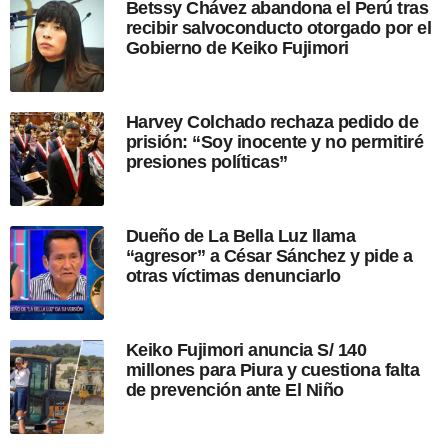
Betssy Chávez abandona el Perú tras
s
recibir salvoconducto otorgado por el
d
Gobierno de Keiko Fujimori
e
l
a
p
Harvey Colchado rechaza pedido de
u
prisión: “Soy inocente y no permitiré
b
presiones políticas”
l
i
c
a
Dueño de La Bella Luz llama
c
“agresor” a César Sánchez y pide a
i
otras víctimas denunciarlo
ó
n
Keiko Fujimori anuncia S/ 140
millones para Piura y cuestiona falta
de prevención ante El Niño