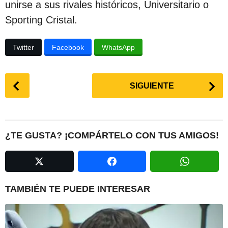
unirse a sus rivales históricos, Universitario o
Sporting Cristal.
Twitter
Facebook
WhatsApp
P
SIGUIENTE
o
s
t
P
¿TE GUSTA? ¡COMPÁRTELO CON TUS AMIGOS!
a
g
i
n
TAMBIÉN TE PUEDE INTERESAR
a
t
i