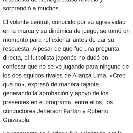
e
sorprendió a muchos.
s
d
El volante central, conocido por su agresividad
e
en la marca y su dinámica de juego, se tomó un
l
momento para reflexionar antes de dar su
a
respuesta. A pesar de que fue una pregunta
p
directa, el futbolista japonés no dudó en
u
confesar que no se ve jugando para ninguno de
b
los dos equipos rivales de Alianza Lima. «Creo
l
que no», expresó de manera tajante,
i
generando la aprobación y apoyo de los
c
presentes en el programa, entre ellos, los
a
conductores Jefferson Farfán y Roberto
c
Guizasola.
i