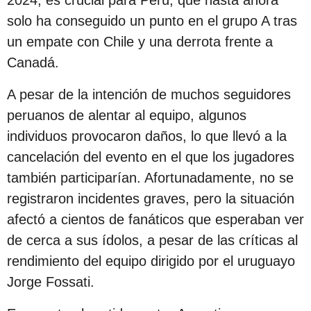
s
solo ha conseguido un punto en el grupo A tras
d
un empate con Chile y una derrota frente a
e
Canadá.
s
d
A pesar de la intención de muchos seguidores
e
peruanos de alentar al equipo, algunos
l
individuos provocaron daños, lo que llevó a la
a
cancelación del evento en el que los jugadores
p
también participarían. Afortunadamente, no se
u
registraron incidentes graves, pero la situación
b
afectó a cientos de fanáticos que esperaban ver
l
de cerca a sus ídolos, a pesar de las críticas al
i
rendimiento del equipo dirigido por el uruguayo
c
Jorge Fossati.
a