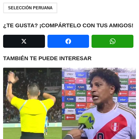
P
a
SELECCIÓN PERUANA
g
i
¿TE GUSTA? ¡COMPÁRTELO CON TUS AMIGOS!
n
a
t
i
TAMBIÉN TE PUEDE INTERESAR
o
n