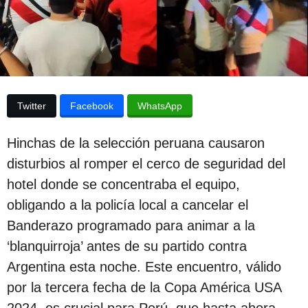
e
p
l
u
a
p
b
u
l
b
l
i
i
Twitter
Facebook
WhatsApp
c
c
a
a
c
Hinchas de la selección peruana causaron
i
c
ó
disturbios al romper el cerco de seguridad del
i
n
hotel donde se concentraba el equipo,
ó
obligando a la policía local a cancelar el
n
Banderazo programado para animar a la
2
‘blanquirroja’ antes de su partido contra
a
Argentina esta noche. Este encuentro, válido
ñ
por la tercera fecha de la Copa América USA
o
2024, es crucial para Perú, que hasta ahora