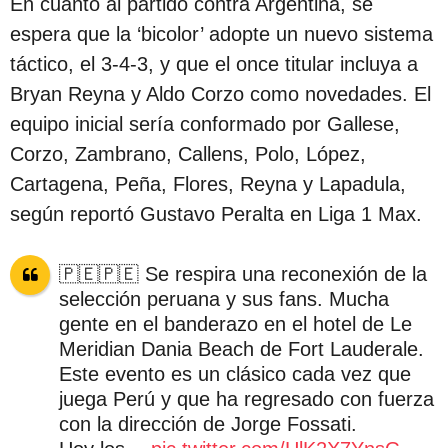
En cuanto al partido contra Argentina, se
c
espera que la ‘bicolor’ adopte un nuevo sistema
i
táctico, el 3-4-3, y que el once titular incluya a
ó
Bryan Reyna y Aldo Corzo como novedades. El
n
equipo inicial sería conformado por Gallese,
Corzo, Zambrano, Callens, Polo, López,
Cartagena, Peña, Flores, Reyna y Lapadula,
según reportó Gustavo Peralta en Liga 1 Max.
🇵🇪🇵🇪 Se respira una reconexión de la
selección peruana y sus fans. Mucha
gente en el banderazo en el hotel de Le
Meridian Dania Beach de Fort Lauderale.
Este evento es un clásico cada vez que
juega Perú y que ha regresado con fuerza
con la dirección de Jorge Fossati.