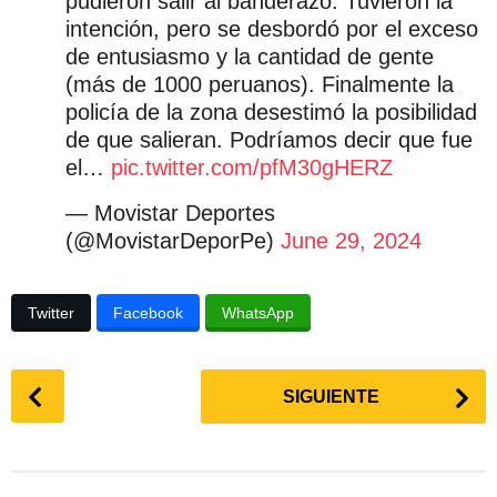
pudieron salir al banderazo. Tuvieron la
intención, pero se desbordó por el exceso
de entusiasmo y la cantidad de gente
(más de 1000 peruanos). Finalmente la
policía de la zona desestimó la posibilidad
de que salieran. Podríamos decir que fue
el…
pic.twitter.com/pfM30gHERZ
— Movistar Deportes
(@MovistarDeporPe)
June 29, 2024
Twitter
Facebook
WhatsApp
P
SIGUIENTE
o
s
t