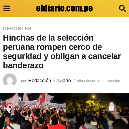
2
DEPORTES
Hinchas de la selección
a
ñ
peruana rompen cerco de
o
seguridad y obligan a cancelar
s
banderazo
d
e
Redacción El Diario
por
2 años desde la publicación
2
a
s
ñ
d
o
s
e
d
e
l
s
a
d