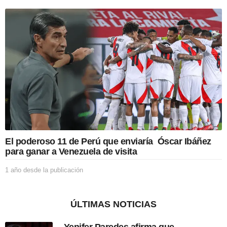
a
ó
ñ
n
o
d
e
s
d
e
l
a
p
u
b
l
i
El poderoso 11 de Perú que enviaría Óscar Ibáñez
c
para ganar a Venezuela de visita
a
c
1 año desde la publicación
1
i
a
ó
ñ
n
o
ÚLTIMAS NOTICIAS
d
e
Yenifer Paredes afirma que