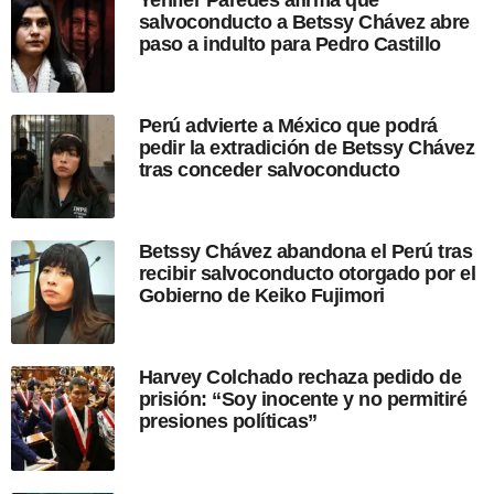
s
salvoconducto a Betssy Chávez abre
d
paso a indulto para Pedro Castillo
e
l
a
p
Perú advierte a México que podrá
u
pedir la extradición de Betssy Chávez
b
tras conceder salvoconducto
l
i
c
a
Betssy Chávez abandona el Perú tras
c
recibir salvoconducto otorgado por el
i
Gobierno de Keiko Fujimori
ó
n
Harvey Colchado rechaza pedido de
prisión: “Soy inocente y no permitiré
presiones políticas”