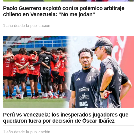
Paolo Guerrero explotó contra polémico arbitraje
chileno en Venezuela: “No me jodan”
1 año desde la publicación
1
a
ñ
o
d
e
s
d
e
l
a
p
u
b
l
i
Perú vs Venezuela: los inesperados jugadores que
c
quedaron fuera por decisión de Óscar Ibáñez
a
c
1 año desde la publicación
1
i