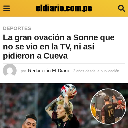
2
DEPORTES
La gran ovación a Sonne que
a
ñ
no se vio en la TV, ni así
o
pidieron a Cueva
s
d
Redacción El Diario
por
2 años desde la publicación
2
a
e
ñ
s
o
s
d
d
e
e
s
l
d
e
a
l