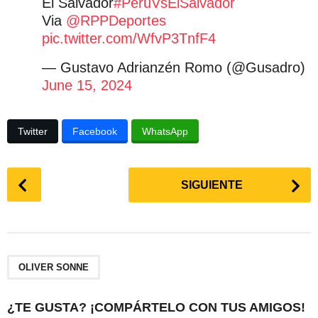
El Salvador
#PeruVsElSalvador
Via
@RPPDeportes
pic.twitter.com/WfvP3TnfF4
— Gustavo Adrianzén Romo (@Gusadro)
June 15, 2024
Twitter
Facebook
WhatsApp
P
SIGUIENTE
o
s
t
P
a
OLIVER SONNE
g
i
¿TE GUSTA? ¡COMPÁRTELO CON TUS AMIGOS!