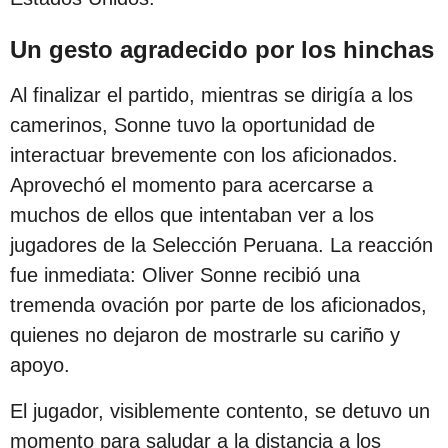
s
d
Un gesto agradecido por los hinchas
e
Al finalizar el partido, mientras se dirigía a los
s
camerinos, Sonne tuvo la oportunidad de
d
interactuar brevemente con los aficionados.
e
Aprovechó el momento para acercarse a
l
muchos de ellos que intentaban ver a los
a
jugadores de la Selección Peruana. La reacción
p
fue inmediata: Oliver Sonne recibió una
u
tremenda ovación por parte de los aficionados,
b
quienes no dejaron de mostrarle su cariño y
l
apoyo.
i
c
El jugador, visiblemente contento, se detuvo un
a
momento para saludar a la distancia a los