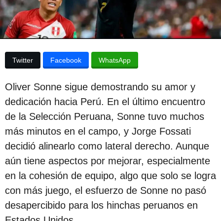
p
a
p
u
u
b
b
l
l
i
Twitter
Facebook
WhatsApp
c
i
a
c
c
Oliver Sonne sigue demostrando su amor y
i
a
ó
dedicación hacia Perú. En el último encuentro
c
n
de la Selección Peruana, Sonne tuvo muchos
i
más minutos en el campo, y Jorge Fossati
ó
decidió alinearlo como lateral derecho. Aunque
n
aún tiene aspectos por mejorar, especialmente
2
en la cohesión de equipo, algo que solo se logra
a
con más juego, el esfuerzo de Sonne no pasó
ñ
desapercibido para los hinchas peruanos en
o
Estados Unidos.