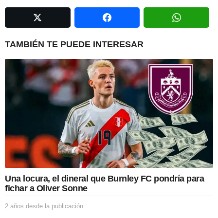
n
a
t
i
TAMBIÉN TE PUEDE INTERESAR
o
n
Una locura, el dineral que Burnley FC pondría para
fichar a Oliver Sonne
2 años desde la publicación
2
a