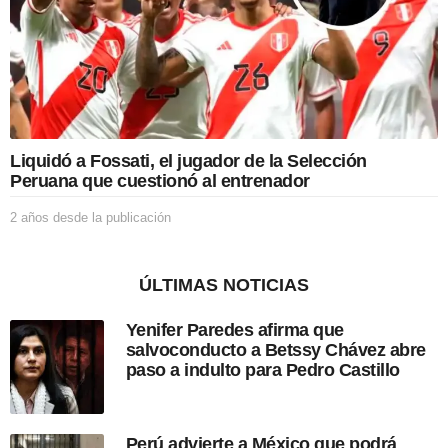
s
d
e
l
a
p
u
b
Liquidó a Fossati, el jugador de la Selección
l
Peruana que cuestionó al entrenador
i
c
2 años desde la publicación
2
a
a
c
ñ
i
o
ó
ÚLTIMAS NOTICIAS
s
n
d
Yenifer Paredes afirma que
e
salvoconducto a Betssy Chávez abre
s
paso a indulto para Pedro Castillo
d
e
l
a
Perú advierte a México que podrá
p