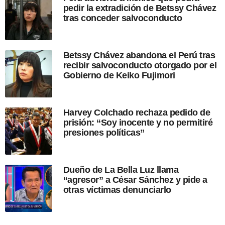
pedir la extradición de Betssy Chávez
u
tras conceder salvoconducto
b
l
i
c
Betssy Chávez abandona el Perú tras
a
recibir salvoconducto otorgado por el
c
Gobierno de Keiko Fujimori
i
ó
n
Harvey Colchado rechaza pedido de
prisión: “Soy inocente y no permitiré
presiones políticas”
Dueño de La Bella Luz llama
“agresor” a César Sánchez y pide a
otras víctimas denunciarlo