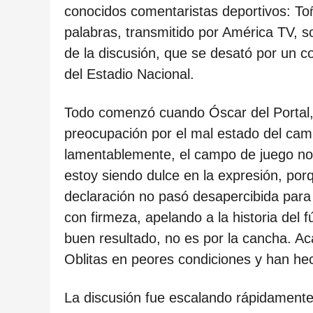
o
conocidos comentaristas deportivos: Toñ
d
palabras, transmitido por América TV, so
e
de la discusión, que se desató por un 
s
del Estadio Nacional.
d
e
Todo comenzó cuando Óscar del Portal, 
l
preocupación por el mal estado del ca
a
lamentablemente, el campo de juego no 
p
estoy siendo dulce en la expresión, por
u
declaración no pasó desapercibida para
b
con firmeza, apelando a la historia del f
l
buen resultado, no es por la cancha. Acá
i
Oblitas en peores condiciones y han he
c
a
La discusión fue escalando rápidamente.