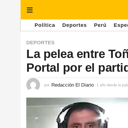
Política
Deportes
Perú
Espe
1
DEPORTES
La pelea entre To
a
ñ
Portal por el part
o
d
e
Redacción El Diario
por
1 año desde la pub
s
d
e
l