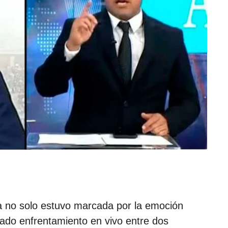
e
l
a
p
u
b
l
i
c
a
c
i
ó
n
via no solo estuvo marcada por la emoción
erado enfrentamiento en vivo entre dos