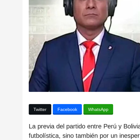
a
p
u
b
l
i
c
a
c
i
ó
n
Twitter
Facebook
WhatsApp
1
a
La previa del partido entre Perú y Boli
ñ
futbolística, sino también por un inesp