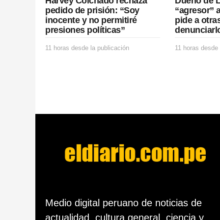
Harvey Colchado rechaza
Dueño de L
o
pedido de prisión: “Soy
“agresor” 
inocente y no permitiré
pide a otra
n
presiones políticas”
denunciarl
11 horas desde la publicación
1
11 horas desde 
1
h
o
r
a
s
d
e
s
d
e
l
a
p
u
b
Medio digital peruano de noticias de
l
actualidad, cultura general, ciencia y
i