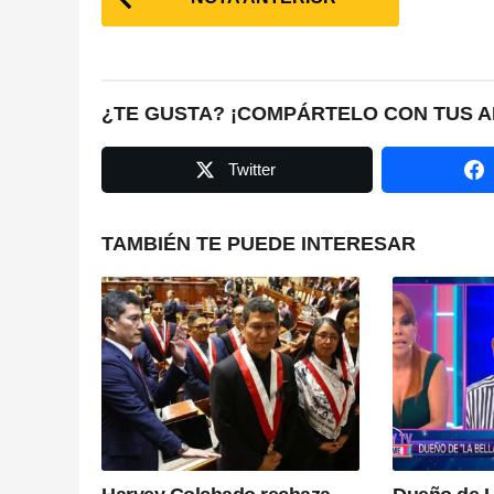
o
s
t
¿TE GUSTA? ¡COMPÁRTELO CON TUS A
P
Twitter
a
g
TAMBIÉN TE PUEDE INTERESAR
i
n
a
t
i