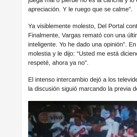
juega mal o pierde no es la cancha y lo
apreciación. Y le ruego que se calme”.
Ya visiblemente molesto, Del Portal con
Finalmente, Vargas remató con una últi
inteligente. Yo he dado una opinión”. E
molestia y le dijo: “Usted me está dicien
respeté, ahora ya no”.
El intenso intercambio dejó a los televi
la discusión siguió marcando la previa d