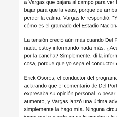
c
a Vargas que bajara al campo para ver l
i
bajar para que la veas, porque de arriba
ó
perder la calma, Vargas le respondió: “Y
n
cómo es el gramado del Estadio Nacional
La tensión creció aún más cuando Del Po
nada, estoy informando nada más. ¿Acas
por la cancha? Simplemente, di la infor
cosa, porque que yo sepa el conductor e
Erick Osores, el conductor del programa
aclarando que el comentario de Del Port
expresaba su opinión personal. A pesar d
aumento, y Vargas lanzó una última adver
simplemente la hago mía. Ninguna circun