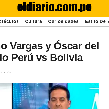
ctáculos
Cultura
Curiosidades
Estilo De 
ño Vargas y Óscar del
ido Perú vs Bolivia
licación
1
a
ñ
o
d
e
s
d