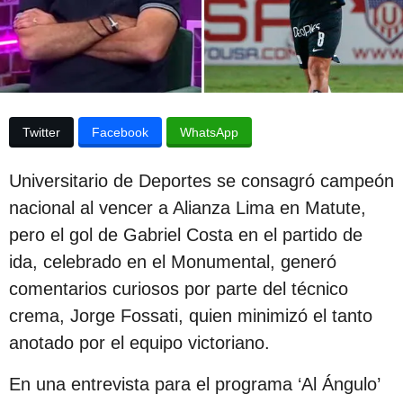
p
a
p
u
u
b
b
l
l
i
c
i
a
Twitter
Facebook
WhatsApp
c
c
i
a
Universitario de Deportes se consagró campeón
ó
c
n
nacional al vencer a Alianza Lima en Matute,
i
pero el gol de Gabriel Costa en el partido de
ó
ida, celebrado en el Monumental, generó
n
comentarios curiosos por parte del técnico
3
crema, Jorge Fossati, quien minimizó el tanto
a
anotado por el equipo victoriano.
ñ
En una entrevista para el programa ‘Al Ángulo’
o