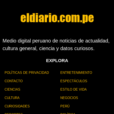
s
d
e
l
a
p
u
b
Medio digital peruano de noticias de actualidad,
l
cultura general, ciencia y datos curiosos.
i
c
a
EXPLORA
c
i
ó
POLÍTICAS DE PRIVACIDAD
ENTRETENIMIENTO
n
CONTACTO
ESPECTÁCULOS
CIENCIAS
ESTILO DE VIDA
CULTURA
NEGOCIOS
CURIOSIDADES
PERÚ