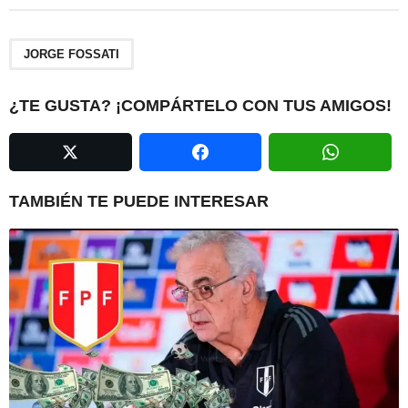
t
P
a
JORGE FOSSATI
g
i
¿TE GUSTA? ¡COMPÁRTELO CON TUS AMIGOS!
n
a
t
i
TAMBIÉN TE PUEDE INTERESAR
o
n