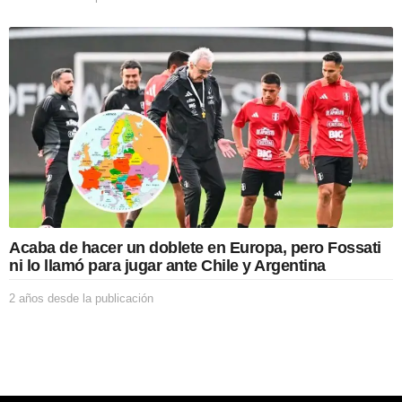
a
a
c
ñ
i
o
ó
s
n
d
e
s
d
e
l
a
p
u
b
Acaba de hacer un doblete en Europa, pero Fossati
l
ni lo llamó para jugar ante Chile y Argentina
i
c
2 años desde la publicación
2
a
a
c
ñ
i
o
ó
s
n
d
e