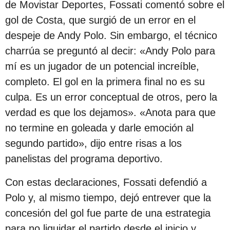
de Movistar Deportes, Fossati comentó sobre el
s
gol de Costa, que surgió de un error en el
d
despeje de Andy Polo. Sin embargo, el técnico
e
charrúa se preguntó al decir: «Andy Polo para
s
mí es un jugador de un potencial increíble,
d
completo. El gol en la primera final no es su
e
culpa. Es un error conceptual de otros, pero la
l
verdad es que los dejamos». «Anota para que
a
no termine en goleada y darle emoción al
p
segundo partido», dijo entre risas a los
u
panelistas del programa deportivo.
b
l
Con estas declaraciones, Fossati defendió a
i
Polo y, al mismo tiempo, dejó entrever que la
c
concesión del gol fue parte de una estrategia
a
para no liquidar el partido desde el inicio y