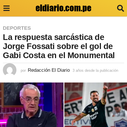
3
DEPORTES
La respuesta sarcástica de
a
ñ
Jorge Fossati sobre el gol de
o
Gabi Costa en el Monumental
s
d
Redacción El Diario
por
3 años desde la publicación
3
a
e
ñ
s
o
s
d
d
e
e
s
l
d
e
a
l