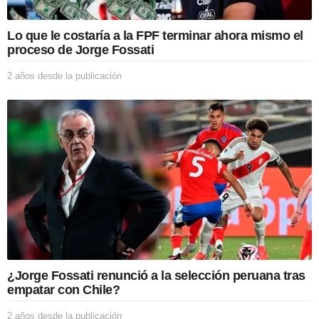
Lo que le costaría a la FPF terminar ahora mismo el
proceso de Jorge Fossati
2 años desde la publicación
2
a
ñ
o
s
d
e
s
d
e
l
a
p
u
b
¿Jorge Fossati renunció a la selección peruana tras
l
empatar con Chile?
i
c
2 años desde la publicación
2