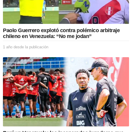
Paolo Guerrero explotó contra polémico arbitraje
chileno en Venezuela: “No me jodan”
1 año desde la publicación
1
a
ñ
o
d
e
s
d
e
l
a
p
u
b
l
i