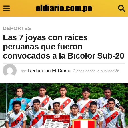
2
DEPORTES
Las 7 joyas con raíces
a
ñ
peruanas que fueron
o
convocados a la Bicolor Sub-20
s
d
Redacción El Diario
por
2 años desde la publicación
2
a
e
ñ
s
o
s
d
d
e
e
s
l
d
e
a
l