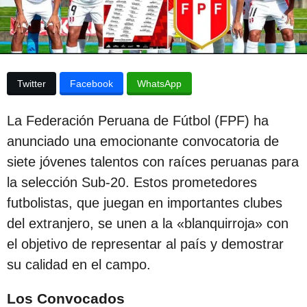
p
a
p
u
u
b
b
l
l
i
Twitter
Facebook
WhatsApp
c
i
a
c
c
La Federación Peruana de Fútbol (FPF) ha
i
a
ó
anunciado una emocionante convocatoria de
c
n
siete jóvenes talentos con raíces peruanas para
i
la selección Sub-20. Estos prometedores
ó
futbolistas, que juegan en importantes clubes
n
del extranjero, se unen a la «blanquirroja» con
2
el objetivo de representar al país y demostrar
a
su calidad en el campo.
ñ
o
Los Convocados