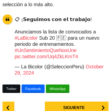
selección a lo más alto.
📋 ¡𝗦𝗲𝗴𝘂𝗶𝗺𝗼𝘀 𝗰𝗼𝗻 𝗲𝗹 𝘁𝗿𝗮𝗯𝗮𝗷𝗼!
Anunciamos la lista de convocados a
#LaBicolor
Sub 20 🇵🇪 para un nuevo
periodo de entrenamientos.
#UnSentimientoQueNosUne
pic.twitter.com/Uq4ZkLKmT4
— La Bicolor (@SeleccionPeru)
October
29, 2024
Twitter
Facebook
WhatsApp
P
SIGUIENTE