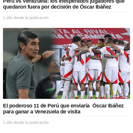
Perú vs Venezuela: los inesperados jugadores que
c
quedaron fuera por decisión de Óscar Ibáñez
a
c
1 año desde la publicación
1
i
a
ó
ñ
n
o
d
e
s
d
e
l
a
p
u
b
l
i
El poderoso 11 de Perú que enviaría Óscar Ibáñez
c
para ganar a Venezuela de visita
a
c
1 año desde la publicación
1
i
a
ó