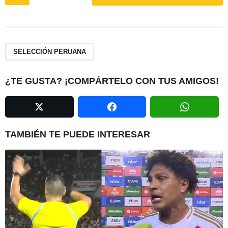
o
s
t
P
a
SELECCIÓN PERUANA
g
i
¿TE GUSTA? ¡COMPÁRTELO CON TUS AMIGOS!
n
a
t
i
TAMBIÉN TE PUEDE INTERESAR
o
n