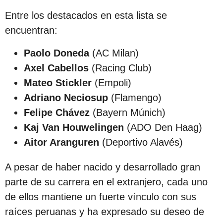
s
Entre los destacados en esta lista se
d
encuentran:
e
s
Paolo Doneda
(AC Milan)
d
Axel Cabellos
(Racing Club)
e
Mateo Stickler
(Empoli)
l
Adriano Neciosup
(Flamengo)
a
Felipe Chávez
(Bayern Múnich)
p
Kaj Van Houwelingen
(ADO Den Haag)
u
Aitor Aranguren
(Deportivo Alavés)
b
A pesar de haber nacido y desarrollado gran
l
parte de su carrera en el extranjero, cada uno
i
de ellos mantiene un fuerte vínculo con sus
c
raíces peruanas y ha expresado su deseo de
a