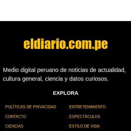
ñ
n
o
d
e
s
d
e
l
a
p
u
b
l
Medio digital peruano de noticias de actualidad,
i
cultura general, ciencia y datos curiosos.
c
a
c
EXPLORA
i
ó
n
POLÍTICAS DE PRIVACIDAD
ENTRETENIMIENTO
CONTACTO
ESPECTÁCULOS
CIENCIAS
ESTILO DE VIDA