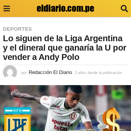
2
DEPORTES
Lo siguen de la Liga Argentina
a
ñ
y el dineral que ganaría la U por
o
vender a Andy Polo
s
d
Redacción El Diario
por
2 años desde la publicación
2
a
e
ñ
s
o
s
d
d
e
e
s
l
d
e
a
l