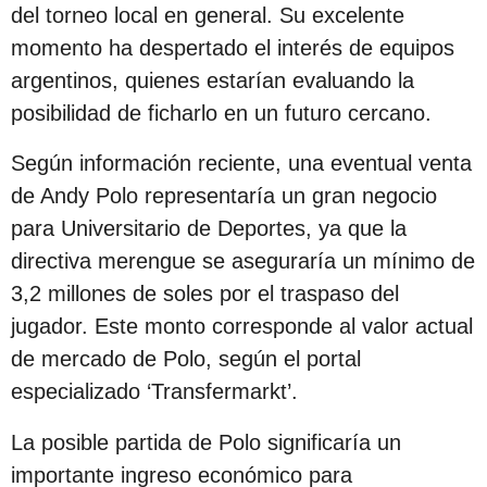
s
del torneo local en general. Su excelente
d
momento ha despertado el interés de equipos
e
argentinos, quienes estarían evaluando la
s
posibilidad de ficharlo en un futuro cercano.
d
Según información reciente, una eventual venta
e
de Andy Polo representaría un gran negocio
l
para Universitario de Deportes, ya que la
a
directiva merengue se aseguraría un mínimo de
p
3,2 millones de soles por el traspaso del
u
jugador. Este monto corresponde al valor actual
b
de mercado de Polo, según el portal
l
especializado ‘Transfermarkt’.
i
c
La posible partida de Polo significaría un
a
importante ingreso económico para