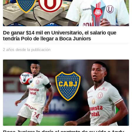
De ganar $14 mil en Universitario, el salario que
tendría Polo de llegar a Boca Juniors
2 años desde la publicación
2
a
ñ
o
s
d
e
s
d
e
l
a
p
u
b