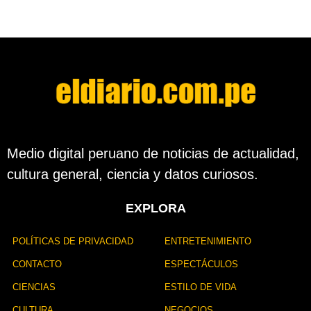
o
ó
s
n
d
e
s
d
e
l
a
p
u
b
Medio digital peruano de noticias de actualidad,
l
cultura general, ciencia y datos curiosos.
i
c
a
EXPLORA
c
i
ó
POLÍTICAS DE PRIVACIDAD
ENTRETENIMIENTO
n
CONTACTO
ESPECTÁCULOS
CIENCIAS
ESTILO DE VIDA
CULTURA
NEGOCIOS