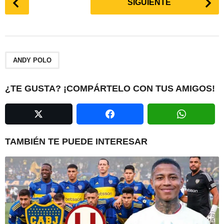
SIGUIENTE
o
s
t
P
a
ANDY POLO
g
i
¿TE GUSTA? ¡COMPÁRTELO CON TUS AMIGOS!
n
a
t
i
TAMBIÉN TE PUEDE INTERESAR
o
n