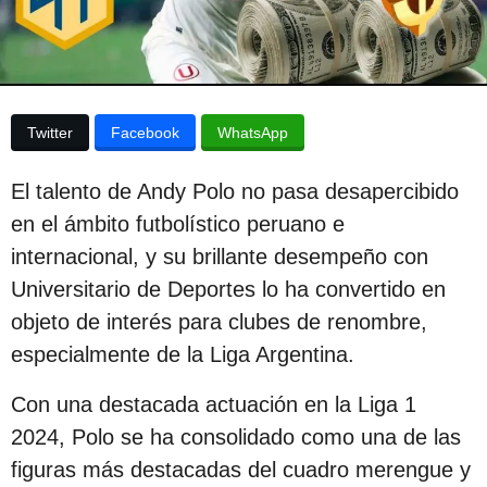
p
a
p
u
u
b
b
l
l
i
Twitter
Facebook
WhatsApp
c
i
a
c
c
El talento de Andy Polo no pasa desapercibido
i
a
ó
en el ámbito futbolístico peruano e
c
n
internacional, y su brillante desempeño con
i
Universitario de Deportes lo ha convertido en
ó
objeto de interés para clubes de renombre,
n
especialmente de la Liga Argentina.
2
a
Con una destacada actuación en la Liga 1
ñ
2024, Polo se ha consolidado como una de las
o
figuras más destacadas del cuadro merengue y